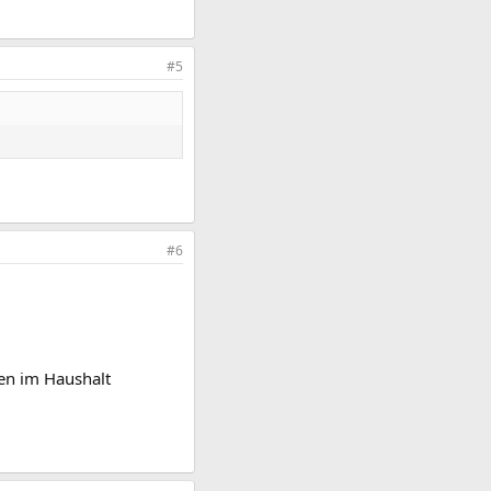
#5
#6
en im Haushalt