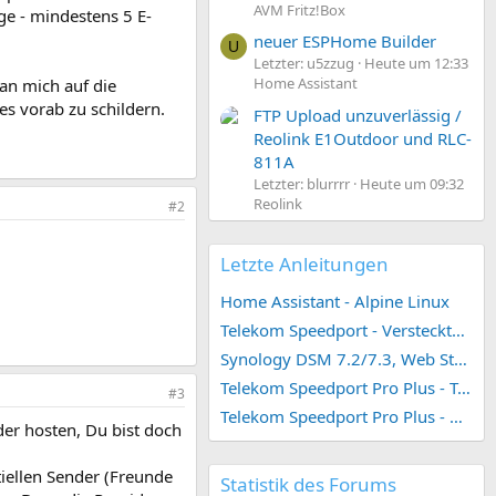
AVM Fritz!Box
e - mindestens 5 E-
neuer ESPHome Builder
U
Letzter: u5zzug
Heute um 12:33
Home Assistant
an mich auf die
es vorab zu schildern.
FTP Upload unzuverlässig /
Reolink E1Outdoor und RLC-
811A
Letzter: blurrrr
Heute um 09:32
Reolink
#2
Letzte Anleitungen
Home Assistant - Alpine Linux
Telekom Speedport - Versteckte Konfigurationen
Synology DSM 7.2/7.3, Web Station 4, Webdienst und Webportal erstellen (ehemals vHost)
Telekom Speedport Pro Plus - Telefonie einrichten
#3
Telekom Speedport Pro Plus - Netzwerk einrichten
er hosten, Du bist doch
tiellen Sender (Freunde
Statistik des Forums