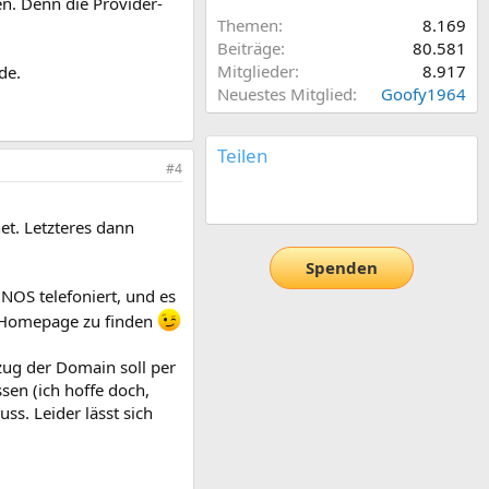
n. Denn die Provider-
Themen
8.169
Beiträge
80.581
Mitglieder
8.917
de.
Neuestes Mitglied
Goofy1964
Teilen
#4
E-Mail
Link
et. Letzteres dann
Spenden
NOS telefoniert, und es
en Homepage zu finden
zug der Domain soll per
sen (ich hoffe doch,
s. Leider lässt sich