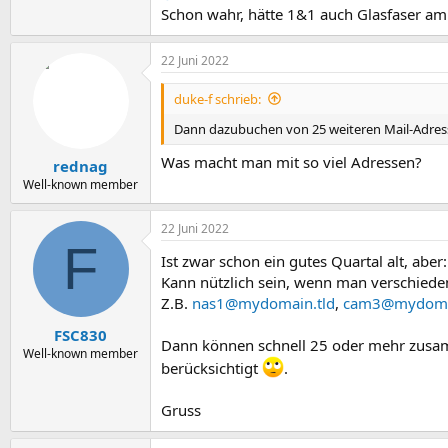
Schon wahr, hätte 1&1 auch Glasfaser am
22 Juni 2022
duke-f schrieb:
Dann dazubuchen von 25 weiteren Mail-Adre
Was macht man mit so viel Adressen?
rednag
Well-known member
22 Juni 2022
F
Ist zwar schon ein gutes Quartal alt, aber:
Kann nützlich sein, wenn man verschiede
Z.B.
nas1@mydomain.tld
,
cam3@mydomai
FSC830
Dann können schnell 25 oder mehr zusam
Well-known member
berücksichtigt
.
Gruss