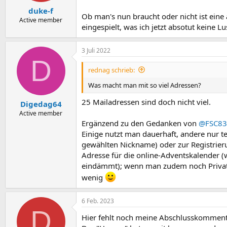
duke-f
Ob man's nun braucht oder nicht ist eine 
Active member
eingespielt, was ich jetzt absotut keine L
3 Juli 2022
D
rednag schrieb:
Was macht man mit so viel Adressen?
25 Mailadressen sind doch nicht viel.
Digedag64
Active member
Ergänzend zu den Gedanken von
@FSC83
Einige nutzt man dauerhaft, andere nur t
gewählten Nickname) oder zur Registrieru
Adresse für die online-Adventskalender (
eindämmt); wenn man zudem noch Privatl
wenig
6 Feb. 2023
D
Hier fehlt noch meine Abschlusskomment