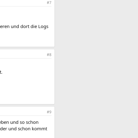
#7
ieren und dort die Logs
#8
t.
#9
eben und so schon
lieder und schon kommt