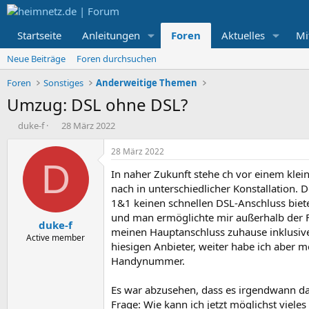
Startseite
Anleitungen
Foren
Aktuelles
Mi
Neue Beiträge
Foren durchsuchen
Foren
Sonstiges
Anderweitige Themen
Umzug: DSL ohne DSL?
E
E
duke-f
28 März 2022
r
r
s
s
28 März 2022
t
t
D
In naher Zukunft stehe ch vor einem klei
e
e
l
l
nach in unterschiedlicher Konstallation. D
l
l
1&1 keinen schnellen DSL-Anschluss biete
e
t
und man ermöglichte mir außerhalb der F
duke-f
r
a
meinen Hauptanschluss zuhause inklusive
m
Active member
hiesigen Anbieter, weiter habe ich aber 
Handynummer.
Es war abzusehen, dass es irgendwann da
Frage: Wie kann ich jetzt möglichst viel