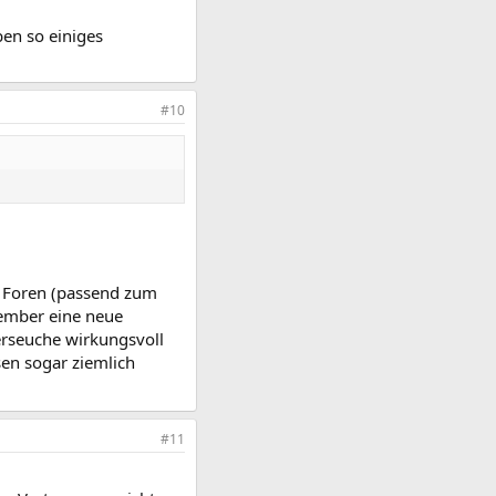
ben so einiges
#10
e Foren (passend zum
vember eine neue
erseuche wirkungsvoll
en sogar ziemlich
#11