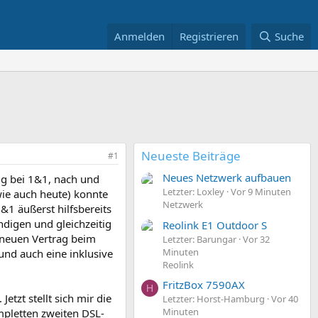
Anmelden
Registrieren
Suche
Neueste Beiträge
#1
Neues Netzwerk aufbauen
ig bei 1&1, nach und
Letzter: Loxley
Vor 9 Minuten
(wie auch heute) konnte
Netzwerk
&1 äußerst hilfsbereits
digen und gleichzeitig
Reolink E1 Outdoor S
 neuen Vertrag beim
Letzter: Barungar
Vor 32
Minuten
und auch eine inklusive
Reolink
FritzBox 7590AX
H
zt stellt sich mir die
Letzter: Horst-Hamburg
Vor 40
Minuten
mpletten zweiten DSL-