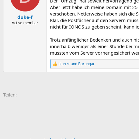
Der "Umzug" hat soweit hervorragend gekl
Aber jetzt habe ich meine Domain mit 25
verschoben. Netterweise haben sich die S
duke-f
Klar, die Postfächer auf den Servern muss
Active member
nicht für IONOS zu geben scheint, kann i
Trotz anfänglicher Bedenken und auch nic
innerhalb weniger als einer Stunde bei mi
mussten vom Server vorher gesichert we
blurrrr
und
Barungar
R
e
a
k
t
i
E-Mail
Link
Teilen:
o
n
e
n
: