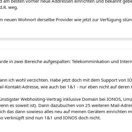
nd am besten vorher neue Addressen einrichten und bekannt gebe
d.R. weg.
m neuen Wohnort derselbe Provider wie jetzt zur Verfügung stün
rde in zwei Bereiche aufgespalten: Telekomminkation und Intern
kann ich wohl verzichten. Habe jetzt doch mit dem Support von IO
Mail-Kontakt-Adresse, wie auch bei 1&1 - nur eben nicht auf der
 Günstigster Webhosting-Vertrag inklusive Domain bei IONOS, Um
wenn es soweit ist). Dann dazubuchen von 25 weiteren Mail-Adres
ich das dann sowieso alles neu auf meinen Gerätem einrichten mus
So verknüpft sind nun 1&1 und IONOS doch nicht.