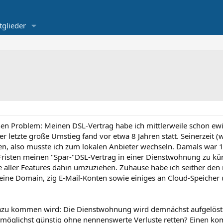
tglieder
nen Problem: Meinen DSL-Vertrag habe ich mittlerweile schon ew
er letzte große Umstieg fand vor etwa 8 Jahren statt. Seinerzeit 
n, also musste ich zum lokalen Anbieter wechseln. Damals war 1
risten meinen "Spar-"DSL-Vertrag in einer Dienstwohnung zu kün
 aller Features dahin umzuziehen. Zuhause habe ich seither den
meine Domain, zig E-Mail-Konten sowie einiges an Cloud-Speicher 
zu kommen wird: Die Dienstwohnung wird demnächst aufgelöst. Jet
es möglichst günstig ohne nennenswerte Verluste retten? Einen ko