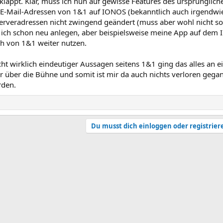
appt. Klar, muss ich nun auf gewisse Features des ursprüngliche
 E-Mail-Adressen von 1&1 auf IONOS (bekanntlich auch irgendwi
erveradressen nicht zwingend geändert (muss aber wohl nicht so 
 ich schon neu anlegen, aber beispielsweise meine App auf dem Ip
ch von 1&1 weiter nutzen.
ht wirklich eindeutiger Aussagen seitens 1&1 ging das alles an
r über die Bühne und somit ist mir da auch nichts verloren gegan
rden.
Du musst dich einloggen oder registrier