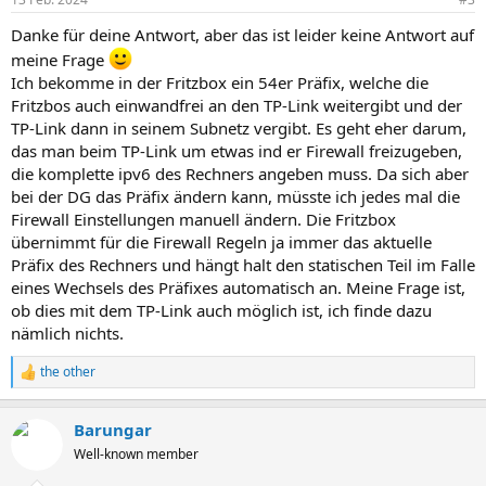
Danke für deine Antwort, aber das ist leider keine Antwort auf
meine Frage
Ich bekomme in der Fritzbox ein 54er Präfix, welche die
Fritzbos auch einwandfrei an den TP-Link weitergibt und der
TP-Link dann in seinem Subnetz vergibt. Es geht eher darum,
das man beim TP-Link um etwas ind er Firewall freizugeben,
die komplette ipv6 des Rechners angeben muss. Da sich aber
bei der DG das Präfix ändern kann, müsste ich jedes mal die
Firewall Einstellungen manuell ändern. Die Fritzbox
übernimmt für die Firewall Regeln ja immer das aktuelle
Präfix des Rechners und hängt halt den statischen Teil im Falle
eines Wechsels des Präfixes automatisch an. Meine Frage ist,
ob dies mit dem TP-Link auch möglich ist, ich finde dazu
nämlich nichts.
the other
R
e
a
Barungar
k
t
Well-known member
i
o