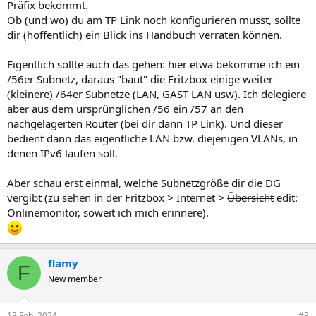
Präfix bekommt.
Ob (und wo) du am TP Link noch konfigurieren musst, sollte
dir (hoffentlich) ein Blick ins Handbuch verraten können.
Eigentlich sollte auch das gehen: hier etwa bekomme ich ein
/56er Subnetz, daraus "baut" die Fritzbox einige weiter
(kleinere) /64er Subnetze (LAN, GAST LAN usw). Ich delegiere
aber aus dem ursprünglichen /56 ein /57 an den
nachgelagerten Router (bei dir dann TP Link). Und dieser
bedient dann das eigentliche LAN bzw. diejenigen VLANs, in
denen IPv6 laufen soll.
Aber schau erst einmal, welche Subnetzgröße dir die DG
vergibt (zu sehen in der Fritzbox > Internet >
Übersicht
edit:
Onlinemonitor, soweit ich mich erinnere).
flamy
F
New member
13 Feb. 2024
#3