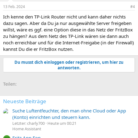
n
13 Feb. 2024
#4
e
n
Ich kenne den TP-Link Router nicht und kann daher nichts
:
dazu sagen. Aber da Du ja nur ausgewählte Server freigeben
willst, wäre es ggf. eine Option diese in das Netz der FritzBox
zu hängen? Aus dem Netz des TP-Link wären sie dann auch
noch erreichbar und für die Internet-Freigabe (in der Firewall)
kannst Du die er FritzBox nutzen.
Du musst dich einloggen oder registrieren, um hier zu
antworten.
E-Mail
Link
Teilen:
Neueste Beiträge
Suche Luftentfeuchter, den man ohne Cloud oder App
(Konto) einrichten und steuern kann.
Letzter: charly700
Heute um 00:21
Home Assistant
Fritz App Fon