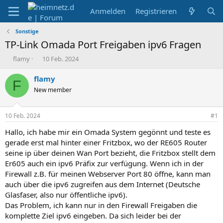
Anmelden
Registrieren
Sonstige
TP-Link Omada Port Freigaben ipv6 Fragen
E
E
flamy
10 Feb. 2024
r
r
s
s
flamy
F
t
t
New member
e
e
l
l
l
l
10 Feb. 2024
#1
e
t
r
a
Hallo, ich habe mir ein Omada System gegönnt und teste es
m
gerade erst mal hinter einer Fritzbox, wo der RE605 Router
seine ip über deinen Wan Port bezieht, die Fritzbox stellt dem
Er605 auch ein ipv6 Präfix zur verfügung. Wenn ich in der
Firewall z.B. für meinen Webserver Port 80 öffne, kann man
auch über die ipv6 zugreifen aus dem Internet (Deutsche
Glasfaser, also nur öffentliche ipv6).
Das Problem, ich kann nur in den Firewall Freigaben die
komplette Ziel ipv6 eingeben. Da sich leider bei der