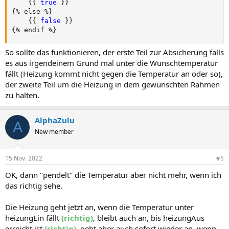
{
{
true 
}
}
{
% else %
}
{
{
false 
}
}
{
% endif %
}
So sollte das funktionieren, der erste Teil zur Absicherung falls
es aus irgendeinem Grund mal unter die Wunschtemperatur
fällt (Heizung kommt nicht gegen die Temperatur an oder so),
der zweite Teil um die Heizung in dem gewünschten Rahmen
zu halten.
AlphaZulu
A
New member
15 Nov. 2022
#5
OK, dann "pendelt" die Temperatur aber nicht mehr, wenn ich
das richtig sehe.
Die Heizung geht jetzt an, wenn die Temperatur unter
heizungEin fällt
(
richtig
)
, bleibt auch an, bis heizungAus
erreicht ist
(richtig)
, geht aber auch sofort wieder an, wenn