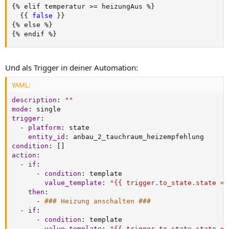
{
% elif temperatur 
>
= heizungAus %
}
{
{
false 
}
}
{
% else %
}
{
% endif %
}
Und als Trigger in deiner Automation:
YAML:
description
:
""
mode
:
trigger
:
-
platform
:
 state

entity_id
:
condition
:
[
]
action
:
-
if
:
-
condition
:
 template

value_template
:
"{{ trigger.to_state.state ==
then
:
-
### Heizung anschalten ###
-
if
:
-
condition
:
 template

value_template
:
"{{ trigger.to_state.state ==