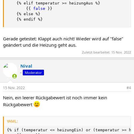
{
% elif temperatur 
>
= heizungAus %
}
{
{
false 
}
}
{
% else %
}
{
% endif %
}
Gerade getestet: Klappt auch nicht! Wieder wird auf "false"
geändert und die Heizung geht aus.
Zuletzt bearbeitet:
15 Nov. 2022
Nival
-
Moderator
15 Nov. 2022
#4
Nein, ein leerer Rückgabewert ist noch immer kein
Rückgabewert
YAML:
{
% if (temperatur <= heizungEin) or (temperatur 
>
= he