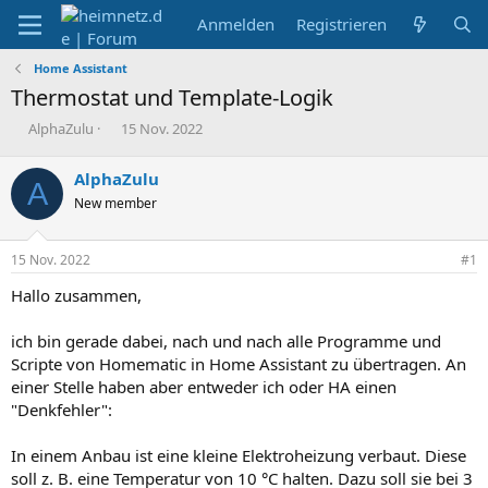
Anmelden
Registrieren
Home Assistant
Thermostat und Template-Logik
E
E
AlphaZulu
15 Nov. 2022
r
r
s
s
AlphaZulu
A
t
t
New member
e
e
l
l
l
l
15 Nov. 2022
#1
e
t
r
a
Hallo zusammen,
m
ich bin gerade dabei, nach und nach alle Programme und
Scripte von Homematic in Home Assistant zu übertragen. An
einer Stelle haben aber entweder ich oder HA einen
"Denkfehler":
In einem Anbau ist eine kleine Elektroheizung verbaut. Diese
soll z. B. eine Temperatur von 10 °C halten. Dazu soll sie bei 3