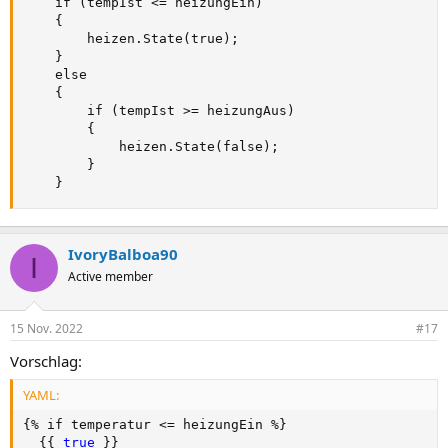
    if (tempIst <= heizungEin)

    {

        heizen.State(true);

    }

    else

    {

        if (tempIst >= heizungAus)

        {

            heizen.State(false);

        }

    }
IvoryBalboa90
I
Active member
15 Nov. 2022
#17
Vorschlag:
YAML:
{
% if temperatur <= heizungEin %
}
{
{
true 
}
}