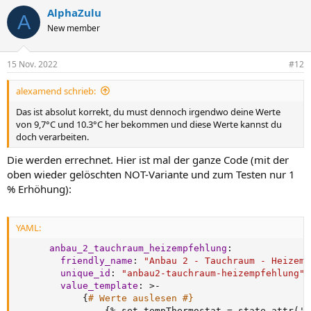
AlphaZulu
A
New member
15 Nov. 2022
#12
alexamend schrieb:
Das ist absolut korrekt, du must dennoch irgendwo deine Werte
von 9,7°C und 10.3°C her bekommen und diese Werte kannst du
doch verarbeiten.
Die werden errechnet. Hier ist mal der ganze Code (mit der
oben wieder gelöschten NOT-Variante und zum Testen nur 1
% Erhöhung):
YAML:
anbau_2_tauchraum_heizempfehlung
:
friendly_name
:
"Anbau 2 - Tauchraum - Heizemp
unique_id
:
"anbau2-tauchraum-heizempfehlung"
value_template
:
>
-
{
# Werte auslesen #}
{
% set tempThermostat = state_attr('c