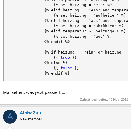
{
% set heizung = "ein" %
}
{
% elif heizung == "ein" and temperat
{
% set heizung = "aufheizen" %
}
{
% elif heizung == "aus" and temperat
{
% set heizung = "abkühlen" %
}
{
% elif temperatur 
>
= heizungAus %
}
{
% set heizung = "aus" %
}
{
% endif %
}
{
% if heizung == "ein" or heizung == 
{
{
true 
}
}
{
% else %
}
{
{
false 
}
}
{
% endif %
}
Mal sehen, was jetzt passiert ...
Zuletzt bearbeitet:
15 Nov. 2022
AlphaZulu
A
New member