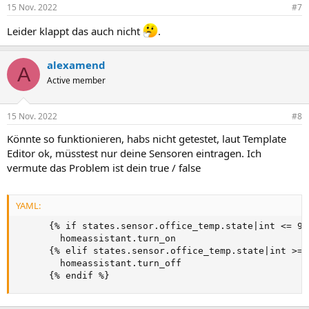
15 Nov. 2022
#7
Leider klappt das auch nicht
.
alexamend
A
Active member
15 Nov. 2022
#8
Könnte so funktionieren, habs nicht getestet, laut Template
Editor ok, müsstest nur deine Sensoren eintragen. Ich
vermute das Problem ist dein true / false
YAML:
{
% if states.sensor.office_temp.state
|
int <= 9.
        homeassistant.turn_on

{
% elif states.sensor.office_temp.state
|
int 
>
= 
        homeassistant.turn_off

{
% endif %
}