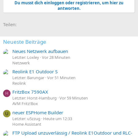
Du musst dich einloggen oder registrieren, um hier zu
antworten.
E-Mail
Link
Teilen:
Neueste Beiträge
Neues Netzwerk aufbauen
Letzter: Loxley
Vor 28 Minuten
Netzwerk
Reolink E1 Outdoor S
Letzter: Barungar
Vor 51 Minuten
Reolink
FritzBox 7590AX
H
Letzter: Horst-Hamburg
Vor 59 Minuten
AVM Fritz!Box
neuer ESPHome Builder
U
Letzter: u5zzug
Heute um 12:33
Home Assistant
FTP Upload unzuverlässig / Reolink E1Outdoor und RLC-