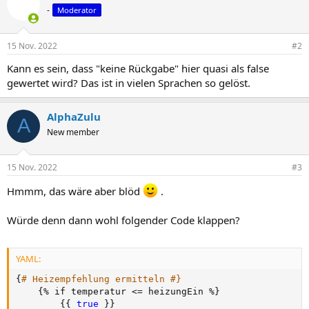
-
Moderator
15 Nov. 2022
#2
Kann es sein, dass "keine Rückgabe" hier quasi als false
gewertet wird? Das ist in vielen Sprachen so gelöst.
AlphaZulu
A
New member
15 Nov. 2022
#3
Hmmm, das wäre aber blöd
.
Würde denn dann wohl folgender Code klappen?
YAML:
{
# Heizempfehlung ermitteln #}
{
% if temperatur <= heizungEin %
}
{
{
true 
}
}