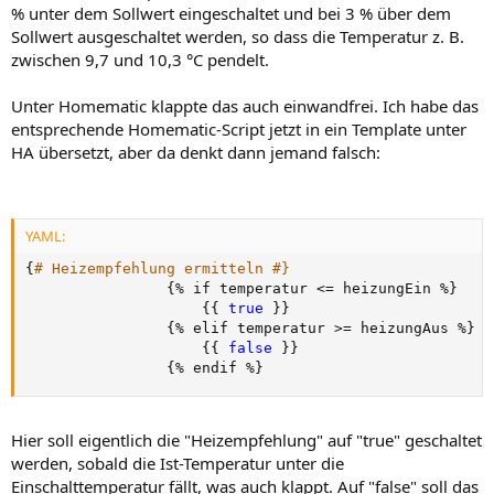
% unter dem Sollwert eingeschaltet und bei 3 % über dem
Sollwert ausgeschaltet werden, so dass die Temperatur z. B.
zwischen 9,7 und 10,3 °C pendelt.
Unter Homematic klappte das auch einwandfrei. Ich habe das
entsprechende Homematic-Script jetzt in ein Template unter
HA übersetzt, aber da denkt dann jemand falsch:
YAML:
{
# Heizempfehlung ermitteln #}
{
% if temperatur <= heizungEin %
}
{
{
true 
}
}
{
% elif temperatur 
>
= heizungAus %
}
{
{
false 
}
}
{
% endif %
}
Hier soll eigentlich die "Heizempfehlung" auf "true" geschaltet
werden, sobald die Ist-Temperatur unter die
Einschalttemperatur fällt, was auch klappt. Auf "false" soll das