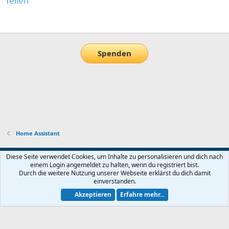
Teilen
E-Mail
Link
Spenden
Home Assistant
Default-Theme
Diese Seite verwendet Cookies, um Inhalte zu personalisieren und dich nach
einem Login angemeldet zu halten, wenn du registriert bist.
Nutzungsbedingungen
Datenschutz
Hilfe und Impressum
Start
Durch die weitere Nutzung unserer Webseite erklärst du dich damit
R
einverstanden.
S
S
Akzeptieren
Erfahre mehr...
®
Community platform by XenForo
© 2010-2026 XenForo Ltd.