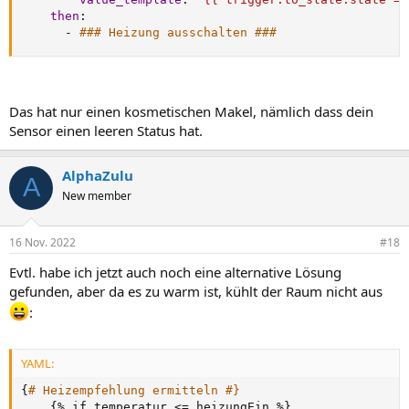
then
:
-
### Heizung ausschalten ###
Das hat nur einen kosmetischen Makel, nämlich dass dein
Sensor einen leeren Status hat.
AlphaZulu
A
New member
16 Nov. 2022
#18
Evtl. habe ich jetzt auch noch eine alternative Lösung
gefunden, aber da es zu warm ist, kühlt der Raum nicht aus
:
YAML:
{
# Heizempfehlung ermitteln #}
{
% if temperatur <= heizungEin %
}