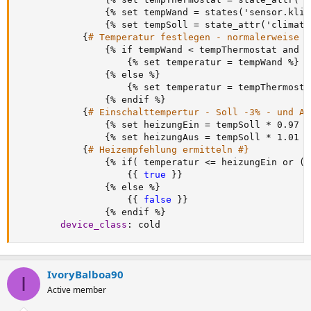
{
% set tempWand = states('sensor.klim
{
% set tempSoll = state_attr('climate
{
# Temperatur festlegen - normalerweise T
{
% if tempWand < tempThermostat and t
{
% set temperatur = tempWand %
}
{
% else %
}
{
% set temperatur = tempThermosta
{
% endif %
}
{
# Einschalttempertur - Soll -3% - und Au
{
% set heizungEin = tempSoll * 0.97 
|
{
% set heizungAus = tempSoll * 1.01 
|
{
# Heizempfehlung ermitteln #}
{
% if( temperatur <= heizungEin or (t
{
{
true 
}
}
{
% else %
}
{
{
false 
}
}
{
% endif %
}
device_class
:
 cold
IvoryBalboa90
I
Active member