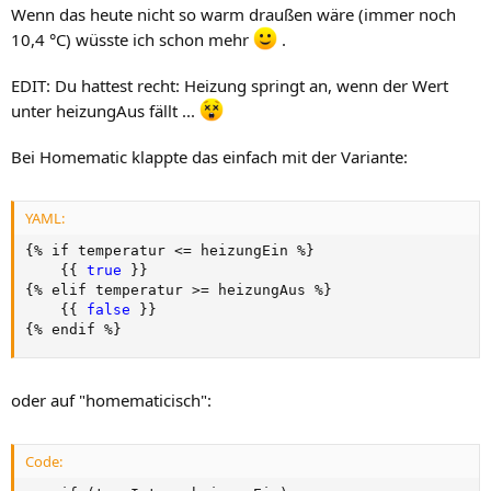
Wenn das heute nicht so warm draußen wäre (immer noch
10,4 °C) wüsste ich schon mehr
.
EDIT: Du hattest recht: Heizung springt an, wenn der Wert
unter heizungAus fällt ...
Bei Homematic klappte das einfach mit der Variante:
YAML:
{
% if temperatur <= heizungEin %
}
{
{
true 
}
}
{
% elif temperatur 
>
= heizungAus %
}
{
{
false 
}
}
{
% endif %
}
oder auf "homematicisch":
Code: