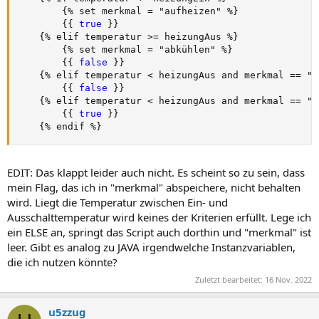
{
% set merkmal = "aufheizen" %
}
{
{
true 
}
}
{
% elif temperatur 
>
= heizungAus %
}
{
% set merkmal = "abkühlen" %
}
{
{
false 
}
}
{
% elif temperatur < heizungAus and merkmal == "a
{
{
false 
}
}
{
% elif temperatur < heizungAus and merkmal == "a
{
{
true 
}
}
{
% endif %
}
EDIT: Das klappt leider auch nicht. Es scheint so zu sein, dass
mein Flag, das ich in "merkmal" abspeichere, nicht behalten
wird. Liegt die Temperatur zwischen Ein- und
Ausschalttemperatur wird keines der Kriterien erfüllt. Lege ich
ein ELSE an, springt das Script auch dorthin und "merkmal" ist
leer. Gibt es analog zu JAVA irgendwelche Instanzvariablen,
die ich nutzen könnte?
Zuletzt bearbeitet:
16 Nov. 2022
u5zzug