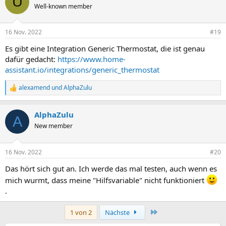
U
Well-known member
16 Nov. 2022
#19
Es gibt eine Integration Generic Thermostat, die ist genau
dafür gedacht:
https://www.home-
assistant.io/integrations/generic_thermostat
alexamend
und
AlphaZulu
R
e
a
AlphaZulu
k
A
t
New member
i
o
n
16 Nov. 2022
#20
e
n
Das hört sich gut an. Ich werde das mal testen, auch wenn es
:
mich wurmt, dass meine "Hilfsvariable" nicht funktioniert
.
Letzte
1 von 2
Nächste