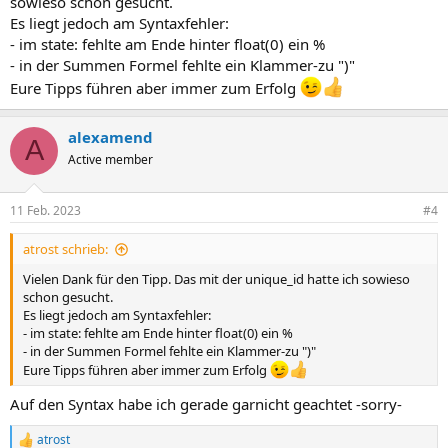
sowieso schon gesucht.
Es liegt jedoch am Syntaxfehler:
- im state: fehlte am Ende hinter float(0) ein %
- in der Summen Formel fehlte ein Klammer-zu ")"
Eure Tipps führen aber immer zum Erfolg
alexamend
A
Active member
11 Feb. 2023
#4
atrost schrieb:
Vielen Dank für den Tipp. Das mit der unique_id hatte ich sowieso
schon gesucht.
Es liegt jedoch am Syntaxfehler:
- im state: fehlte am Ende hinter float(0) ein %
- in der Summen Formel fehlte ein Klammer-zu ")"
Eure Tipps führen aber immer zum Erfolg
Auf den Syntax habe ich gerade garnicht geachtet -sorry-
atrost
R