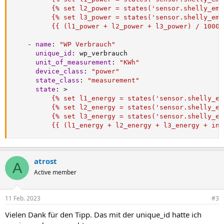
          {% set l2_power = states('sensor.shelly_em3
          {% set l3_power = states('sensor.shelly_em3
          {{ (l1_power + l2_power + l3_power) / 1000)
-
name
:
"WP Verbrauch"
unique_id
:
 wp_verbrauch

unit_of_measurement
:
"KWh"
device_class
:
"power"
state_class
:
"measurement"
state
:
>
          {% set l1_energy = states('sensor.shelly_em
          {% set l2_energy = states('sensor.shelly_em
          {% set l3_energy = states('sensor.shelly_em
          {{ (l1_energy + l2_energy + l3_energy + inp
atrost
A
Active member
11 Feb. 2023
#3
Vielen Dank für den Tipp. Das mit der unique_id hatte ich