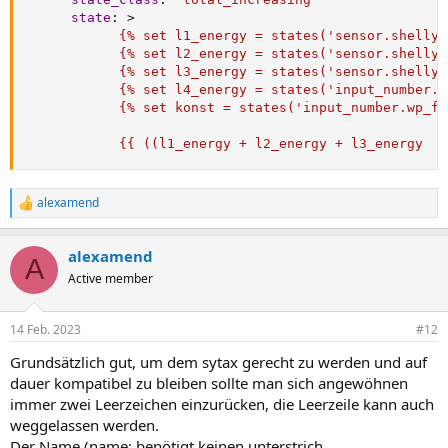
state
:
>
            {% set l1_energy = states('sensor.shelly_
            {% set l2_energy = states('sensor.shelly_
            {% set l3_energy = states('sensor.shelly_
            {% set l4_energy = states('input_number.w
            {% set konst = states('input_number.wp_fa
            {{ ((l1_energy + l2_energy + l3_energy  +
alexamend
R
e
a
alexamend
k
A
t
Active member
i
o
n
14 Feb. 2023
#12
e
n
Grundsätzlich gut, um dem sytax gerecht zu werden und auf
:
dauer kompatibel zu bleiben sollte man sich angewöhnen
immer zwei Leerzeichen einzurücken, die Leerzeile kann auch
weggelassen werden.
Der Name (name: benötigt keinen unterstrich