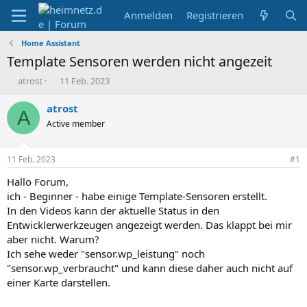
Anmelden
Registrieren
Home Assistant
Template Sensoren werden nicht angezeit
E
E
atrost
11 Feb. 2023
r
r
s
s
atrost
A
t
t
Active member
e
e
l
l
l
l
11 Feb. 2023
#1
e
t
r
a
Hallo Forum,
m
ich - Beginner - habe einige Template-Sensoren erstellt.
In den Videos kann der aktuelle Status in den
Entwicklerwerkzeugen angezeigt werden. Das klappt bei mir
aber nicht. Warum?
Ich sehe weder "sensor.wp_leistung" noch
"sensor.wp_verbraucht" und kann diese daher auch nicht auf
einer Karte darstellen.