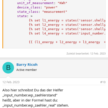
unit_of_measurement
:
"KWh"
device_class
:
"power"
state_class
:
"measurement"
state
:
>
            {% set l1_energy = states('sensor.shelly_
            {% set l2_energy = states('sensor.shelly_
            {% set l3_energy = states('sensor.shelly_
            {% set l4_energy = states('input_number.w
            {{ (l1_energy + l2_energy + l3_energy  + 
Zuletzt bearbeitet:
12 Feb. 2023
Barry Ricoh
B
Active member
12 Feb. 2023
#10
Also hier schreibst Du das der Helfer
„input_number.wp_zaehlerstand“
heißt, aber in der Formel hast du:
„input_number.wp_zaehler_real“ stehen.