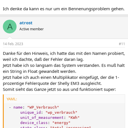
Ich denke da kann es nur um ein Bennenungsproblem gehen.
atrost
A
Active member
14 Feb. 2023
#11
Danke für den Hinweis, ich hatte das mit den Namen probiert,
weil ich dachte, daß der Fehler daran lag.
Jetzt habe ich so langsam das System verstanden. Es muß halt
ein String in Float gewandelt werden.
Jetzt habe ich auch einen Multiplikator eingefügt, der die 1-
prozentige Fehlerquote der Shelly EM3 ausgleicht.
Somit sieht das Ganze jetzt so aus und funktioniert super:
YAML:
-
name
:
"WP_Verbrauch"
unique_id
:
"wp_verbrauch"
unit_of_measurement
:
"KWh"
device_class
:
"energy"
state_class
:
"total_increasing"