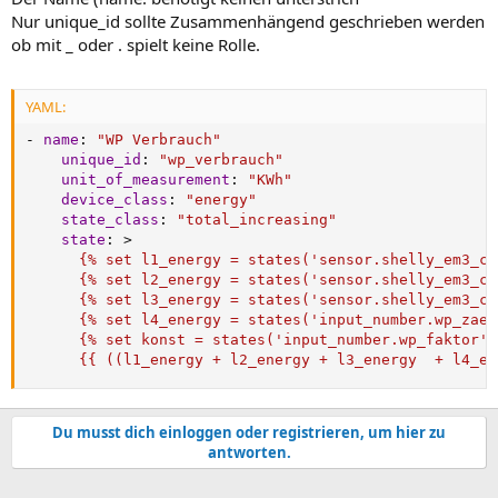
Nur unique_id sollte Zusammenhängend geschrieben werden
ob mit _ oder . spielt keine Rolle.
YAML:
-
name
:
"WP Verbrauch"
unique_id
:
"wp_verbrauch"
unit_of_measurement
:
"KWh"
device_class
:
"energy"
state_class
:
"total_increasing"
state
:
>
      {% set l1_energy = states('sensor.shelly_em3_ch
      {% set l2_energy = states('sensor.shelly_em3_ch
      {% set l3_energy = states('sensor.shelly_em3_ch
      {% set l4_energy = states('input_number.wp_zaeh
      {% set konst = states('input_number.wp_faktor')
      {{ ((l1_energy + l2_energy + l3_energy  + l4_en
Du musst dich einloggen oder registrieren, um hier zu
antworten.