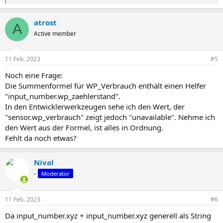
e
a
atrost
k
A
t
Active member
i
o
n
11 Feb. 2023
#5
e
n
Noch eine Frage:
:
Die Summenformel für WP_Verbrauch enthält einen Helfer
"input_number.wp_zaehlerstand".
In den Entwicklerwerkzeugen sehe ich den Wert, der
"sensor.wp_verbrauch" zeigt jedoch "unavailable". Nehme ich
den Wert aus der Formel, ist alles in Ordnung.
Fehlt da noch etwas?
Nival
-
Moderator
11 Feb. 2023
#6
Da input_number.xyz + input_number.xyz generell als String