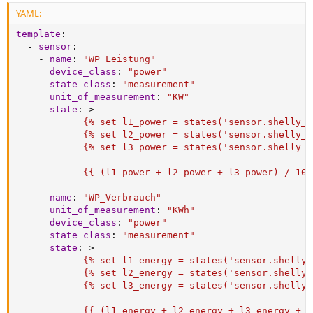
YAML:
template
:
-
sensor
:
-
name
:
"WP_Leistung"
device_class
:
"power"
state_class
:
"measurement"
unit_of_measurement
:
"KW"
state
:
>
            {% set l1_power = states('sensor.shelly_e
            {% set l2_power = states('sensor.shelly_e
            {% set l3_power = states('sensor.shelly_e
            {{ (l1_power + l2_power + l3_power) / 100
-
name
:
"WP_Verbrauch"
unit_of_measurement
:
"KWh"
device_class
:
"power"
state_class
:
"measurement"
state
:
>
            {% set l1_energy = states('sensor.shelly_
            {% set l2_energy = states('sensor.shelly_
            {% set l3_energy = states('sensor.shelly_
            {{ (l1_energy + l2_energy + l3_energy + i