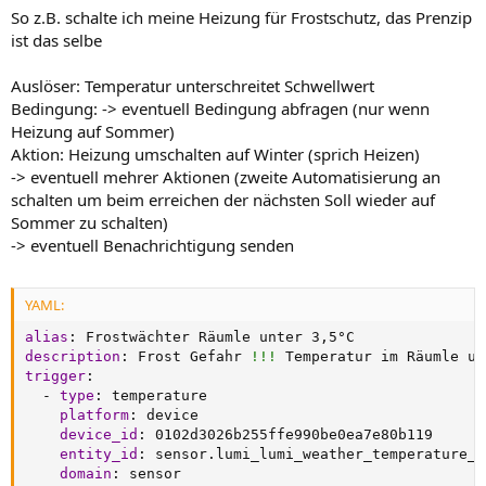
So z.B. schalte ich meine Heizung für Frostschutz, das Prenzip
ist das selbe
Auslöser: Temperatur unterschreitet Schwellwert
Bedingung: -> eventuell Bedingung abfragen (nur wenn
Heizung auf Sommer)
Aktion: Heizung umschalten auf Winter (sprich Heizen)
-> eventuell mehrer Aktionen (zweite Automatisierung an
schalten um beim erreichen der nächsten Soll wieder auf
Sommer zu schalten)
-> eventuell Benachrichtigung senden
YAML:
alias
:
 Frostwächter Räumle unter 3
,
description
:
 Frost Gefahr 
!!!
 Temperatur im Räumle un
trigger
:
-
type
:
 temperature

platform
:
 device

device_id
:
 0102d3026b255ffe990be0ea7e80b119

entity_id
:
 sensor.lumi_lumi_weather_temperature_14
domain
:
 sensor
