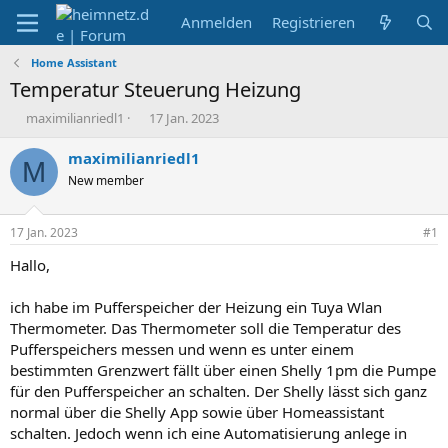
Anmelden
Registrieren
Home Assistant
Temperatur Steuerung Heizung
E
E
maximilianriedl1
17 Jan. 2023
r
r
s
s
maximilianriedl1
M
t
t
New member
e
e
l
l
l
l
17 Jan. 2023
#1
e
t
r
a
Hallo,
m
ich habe im Pufferspeicher der Heizung ein Tuya Wlan
Thermometer. Das Thermometer soll die Temperatur des
Pufferspeichers messen und wenn es unter einem
bestimmten Grenzwert fällt über einen Shelly 1pm die Pumpe
für den Pufferspeicher an schalten. Der Shelly lässt sich ganz
normal über die Shelly App sowie über Homeassistant
schalten. Jedoch wenn ich eine Automatisierung anlege in