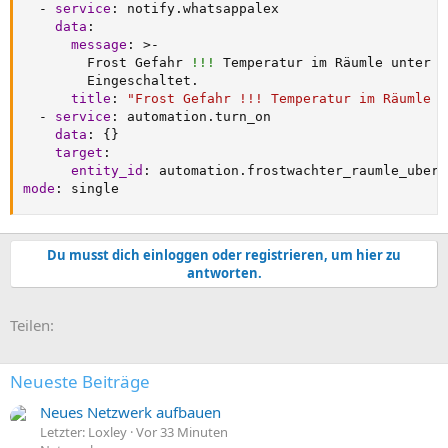
-
service
:
 notify.whatsappalex

data
:
message
:
>
-
        Frost Gefahr 
!!!
 Temperatur im Räumle unter 3
        Eingeschaltet.

title
:
"Frost Gefahr !!! Temperatur im Räumle u
-
service
:
 automation.turn_on

data
:
{
}
target
:
entity_id
:
mode
:
 single
Du musst dich einloggen oder registrieren, um hier zu
antworten.
E-Mail
Link
Teilen:
Neueste Beiträge
Neues Netzwerk aufbauen
Letzter: Loxley
Vor 33 Minuten