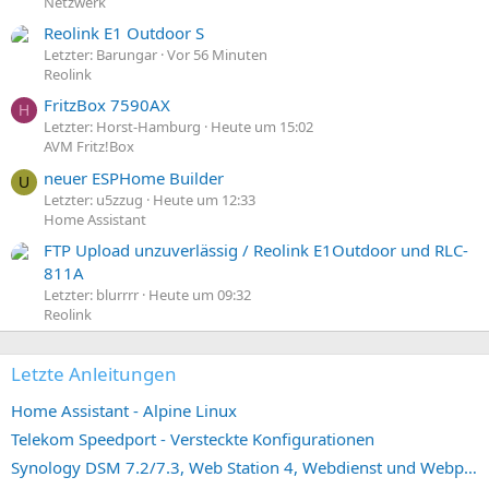
Netzwerk
Reolink E1 Outdoor S
Letzter: Barungar
Vor 56 Minuten
Reolink
FritzBox 7590AX
H
Letzter: Horst-Hamburg
Heute um 15:02
AVM Fritz!Box
neuer ESPHome Builder
U
Letzter: u5zzug
Heute um 12:33
Home Assistant
FTP Upload unzuverlässig / Reolink E1Outdoor und RLC-
811A
Letzter: blurrrr
Heute um 09:32
Reolink
Letzte Anleitungen
Home Assistant - Alpine Linux
Telekom Speedport - Versteckte Konfigurationen
Synology DSM 7.2/7.3, Web Station 4, Webdienst und Webportal erstellen (ehemals vHost)