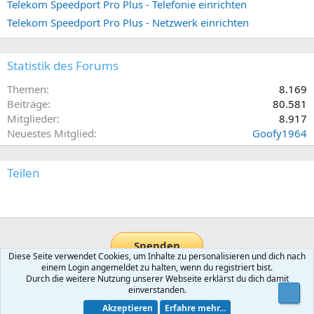
Telekom Speedport Pro Plus - Telefonie einrichten
Telekom Speedport Pro Plus - Netzwerk einrichten
Statistik des Forums
Themen
8.169
Beiträge
80.581
Mitglieder
8.917
Neuestes Mitglied
Goofy1964
Teilen
E-Mail
Link
Spenden
Diese Seite verwendet Cookies, um Inhalte zu personalisieren und dich nach
einem Login angemeldet zu halten, wenn du registriert bist.
Durch die weitere Nutzung unserer Webseite erklärst du dich damit
Home Assistant
einverstanden.
Obe
Akzeptieren
Erfahre mehr...
Default-Theme