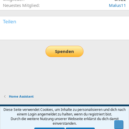
Neuestes Mitglied
Malus11
Teilen
E-Mail
Link
Spenden
Home Assistant
Default-Theme
Diese Seite verwendet Cookies, um Inhalte zu personalisieren und dich nach
einem Login angemeldet zu halten, wenn du registriert bist.
Nutzungsbedingungen
Datenschutz
Hilfe und Impressum
Start
Durch die weitere Nutzung unserer Webseite erklärst du dich damit
R
einverstanden.
Obe
S