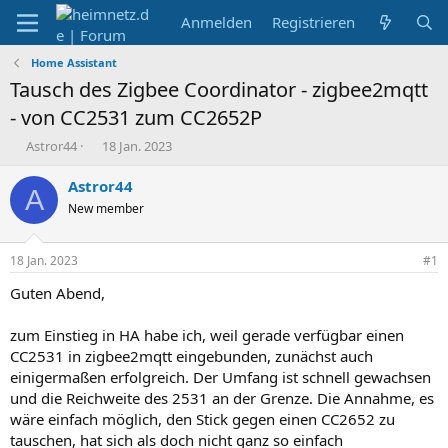
Anmelden
Registrieren
Home Assistant
Tausch des Zigbee Coordinator - zigbee2mqtt
- von CC2531 zum CC2652P
E
E
Astror44
18 Jan. 2023
r
r
s
s
Astror44
A
t
t
New member
e
e
l
l
l
l
18 Jan. 2023
#1
e
t
r
a
Guten Abend,
m
zum Einstieg in HA habe ich, weil gerade verfügbar einen
CC2531 in zigbee2mqtt eingebunden, zunächst auch
einigermaßen erfolgreich. Der Umfang ist schnell gewachsen
und die Reichweite des 2531 an der Grenze. Die Annahme, es
wäre einfach möglich, den Stick gegen einen CC2652 zu
tauschen, hat sich als doch nicht ganz so einfach