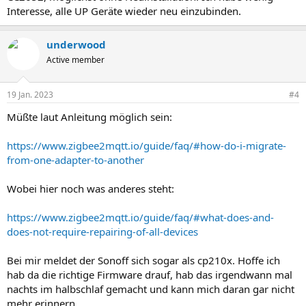
Interesse, alle UP Geräte wieder neu einzubinden.
underwood
Active member
19 Jan. 2023
#4
Müßte laut Anleitung möglich sein:
https://www.zigbee2mqtt.io/guide/faq/#how-do-i-migrate-
from-one-adapter-to-another
Wobei hier noch was anderes steht:
https://www.zigbee2mqtt.io/guide/faq/#what-does-and-
does-not-require-repairing-of-all-devices
Bei mir meldet der Sonoff sich sogar als cp210x. Hoffe ich
hab da die richtige Firmware drauf, hab das irgendwann mal
nachts im halbschlaf gemacht und kann mich daran gar nicht
mehr erinnern.