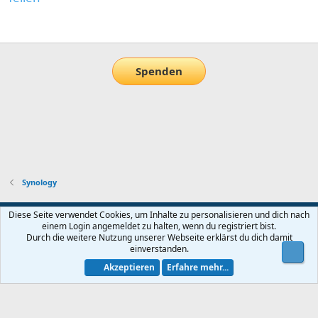
E-Mail
Link
Spenden
Synology
Default-Theme
Diese Seite verwendet Cookies, um Inhalte zu personalisieren und dich nach
einem Login angemeldet zu halten, wenn du registriert bist.
Nutzungsbedingungen
Datenschutz
Hilfe und Impressum
Start
Durch die weitere Nutzung unserer Webseite erklärst du dich damit
R
einverstanden.
Obe
S
S
Akzeptieren
Erfahre mehr...
®
Community platform by XenForo
© 2010-2026 XenForo Ltd.