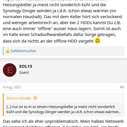
Heizungskeller ja meist nicht sonderlich kühl und die
Synology-Dinger werden ja i.d.R. schon etwas wärmer (im
normalen Haushalt). Das mit dem Keller hört sich verlockend
und weniger arbeitsreich an, aber bei 2 HDDs kannst Du z.B.
eine auch immer "offline" ausser Haus lagern. Somit ist auch
im Falle eines Schadsoftwarebefalls dafür Sorge getragen,
dass sich da nichts an der offline-HDD vergeht
Gefahrensucher
R
e
a
EOL15
k
E
t
Guest
i
o
n
4 Aug. 2021
#6
e
n
blurrrr schrieb:
:
[...] nur ist es in so einem Heizungskeller ja meist nicht sonderlich
kühl und die Synology-Dinger werden ja i.d.R. schon etwas wärmer...
Das sehe ich als eher unproblematisch. Mein halbes Netzwerk