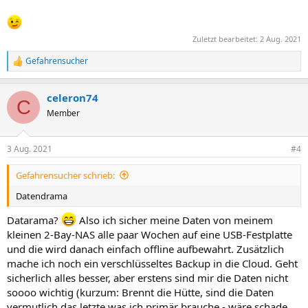
Zuletzt bearbeitet:
2 Aug. 2021
Gefahrensucher
R
e
a
celeron74
k
C
t
Member
i
o
n
3 Aug. 2021
#4
e
n
Gefahrensucher schrieb:
:
Datendrama
Datarama?
Also ich sicher meine Daten von meinem
kleinen 2-Bay-NAS alle paar Wochen auf eine USB-Festplatte
und die wird danach einfach offline aufbewahrt. Zusätzlich
mache ich noch ein verschlüsseltes Backup in die Cloud. Geht
sicherlich alles besser, aber erstens sind mir die Daten nicht
soooo wichtig (kurzum: Brennt die Hütte, sind die Daten
vermutlich das letzte was ich primär brauche - wäre schade