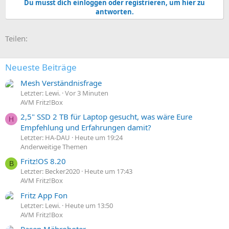
Du musst dich einloggen oder registrieren, um hier zu
k
antworten.
t
i
o
E-Mail
Link
Teilen:
n
e
n
:
Neueste Beiträge
Mesh Verständnisfrage
Letzter: Lewi.
Vor 3 Minuten
AVM Fritz!Box
2,5" SSD 2 TB für Laptop gesucht, was wäre Eure
H
Empfehlung und Erfahrungen damit?
Letzter: HA-DAU
Heute um 19:24
Anderweitige Themen
Fritz!OS 8.20
B
Letzter: Becker2020
Heute um 17:43
AVM Fritz!Box
Fritz App Fon
Letzter: Lewi.
Heute um 13:50
AVM Fritz!Box