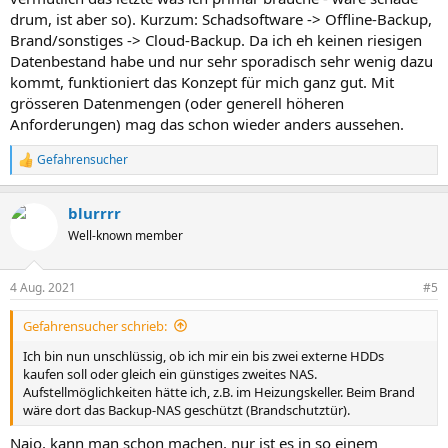
drum, ist aber so). Kurzum: Schadsoftware -> Offline-Backup,
Brand/sonstiges -> Cloud-Backup. Da ich eh keinen riesigen
Datenbestand habe und nur sehr sporadisch sehr wenig dazu
kommt, funktioniert das Konzept für mich ganz gut. Mit
grösseren Datenmengen (oder generell höheren
Anforderungen) mag das schon wieder anders aussehen.
Gefahrensucher
R
e
a
blurrrr
k
t
Well-known member
i
o
n
4 Aug. 2021
#5
e
n
Gefahrensucher schrieb:
:
Ich bin nun unschlüssig, ob ich mir ein bis zwei externe HDDs
kaufen soll oder gleich ein günstiges zweites NAS.
Aufstellmöglichkeiten hätte ich, z.B. im Heizungskeller. Beim Brand
wäre dort das Backup-NAS geschützt (Brandschutztür).
Najo, kann man schon machen, nur ist es in so einem