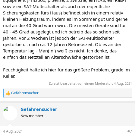
Equipment (Fritzbox, pfSense, 2 Switche, ein NAS, ein RasPi
sowie ein SAT-Multischalter als auch der eigentliche
Sicherungskasten fürs Haus) befindet sich in einem relativ
kleinen Heizungsraum, indem es im Sommer gut und gerne
mal an die 40 Grad warm wird. Die meisten Geräte sind für
40 - 45 Grad ausgelegt und ich betreib das so schon seit
Jahren. Vor 2 Wochen ist jedoch der SAT-Multischalter
gestorben... nach ca. 12 Jahren Betriebszeit. Ob es an der
Temperatur lag - Man( n ) weiß es nicht. Ich denke, das
einfach das Netzteil an Alterschwäche gestorben ist.
Feuchtigkeit halte ich hier für das größere Problem, grade im
Keller.
Zuletzt bearbeitet von einem Moderator:
4 Aug. 2021
Gefahrensucher
R
e
a
Gefahrensucher
k
t
New member
i
o
n
4 Aug. 2021
#7
e