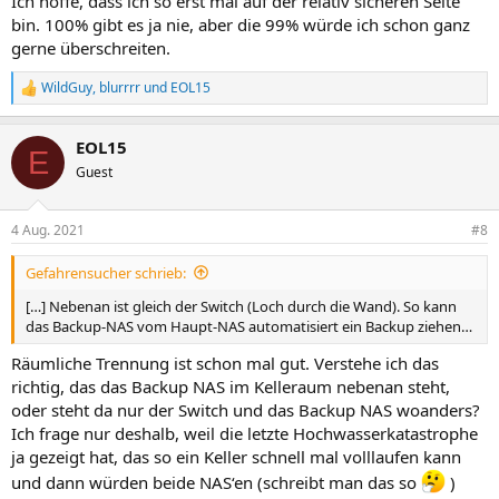
Ich hoffe, dass ich so erst mal auf der relativ sicheren Seite
bin. 100% gibt es ja nie, aber die 99% würde ich schon ganz
gerne überschreiten.
WildGuy
,
blurrrr
und
EOL15
R
e
a
EOL15
k
E
t
Guest
i
o
n
4 Aug. 2021
#8
e
n
Gefahrensucher schrieb:
:
[…] Nebenan ist gleich der Switch (Loch durch die Wand). So kann
das Backup-NAS vom Haupt-NAS automatisiert ein Backup ziehen…
Räumliche Trennung ist schon mal gut. Verstehe ich das
richtig, das das Backup NAS im Kelleraum nebenan steht,
oder steht da nur der Switch und das Backup NAS woanders?
Ich frage nur deshalb, weil die letzte Hochwasserkatastrophe
ja gezeigt hat, das so ein Keller schnell mal volllaufen kann
und dann würden beide NAS‘en (schreibt man das so
)