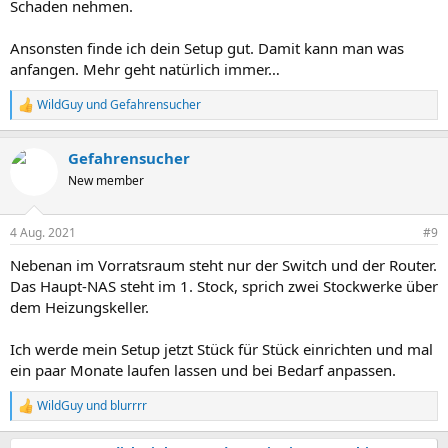
Schaden nehmen.
Ansonsten finde ich dein Setup gut. Damit kann man was
anfangen. Mehr geht natürlich immer…
WildGuy
und
Gefahrensucher
R
e
a
Gefahrensucher
k
t
New member
i
o
n
4 Aug. 2021
#9
e
n
Nebenan im Vorratsraum steht nur der Switch und der Router.
:
Das Haupt-NAS steht im 1. Stock, sprich zwei Stockwerke über
dem Heizungskeller.
Ich werde mein Setup jetzt Stück für Stück einrichten und mal
ein paar Monate laufen lassen und bei Bedarf anpassen.
WildGuy
und
blurrrr
R
e
a