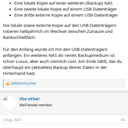
Eine lokale Kopie auf einer weiteren (Backup) NAS
Eine zweite lokale Kopie auf einem USB-Datenträger
Eine dritte externe Kopie auf einem USB-Datenträger
Die lokale sowie externe Kopie auf den USB-Datenträgern
rotieren halbjährlich im Wechsel zwischen Zuhause und
Bankschließfach.
Für den Anfang würde ich mit den USB-Datenträgern
anfangen. Ein weiteres NAS als reines Backupmedium ist
schon Luxus, aber auch ziemlich cool. Am Ende zählt, das du
überhaupt ein (aktuelles) Backup deiner Daten in der
Hinterhand hast.
Gefahrensucher
R
e
a
the other
k
t
Well-known member
i
o
n
2 Aug. 2021
#3
e
n