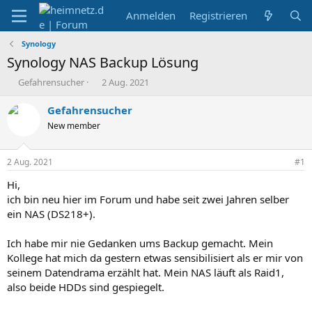
Anmelden
Registrieren
Synology
Synology NAS Backup Lösung
E
E
Gefahrensucher
2 Aug. 2021
r
r
s
s
Gefahrensucher
t
t
New member
e
e
l
l
l
l
2 Aug. 2021
#1
e
t
r
a
Hi,
m
ich bin neu hier im Forum und habe seit zwei Jahren selber
ein NAS (DS218+).
Ich habe mir nie Gedanken ums Backup gemacht. Mein
Kollege hat mich da gestern etwas sensibilisiert als er mir von
seinem Datendrama erzählt hat. Mein NAS läuft als Raid1,
also beide HDDs sind gespiegelt.