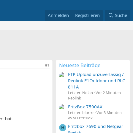
Anmelden
Registrieren
Suche
Neueste Beiträge
#1
FTP Upload unzuverlässig /
Reolink E1Outdoor und RLC-
811A
Letzter: Nolan
Vor 2 Minuten
Reolink
FritzBox 7590AX
Letzter: blurrrr
Vor 3 Minuten
AVM Fritz!Box
rt hat.
Fritzbox 7690 und Netgear
H
Switch