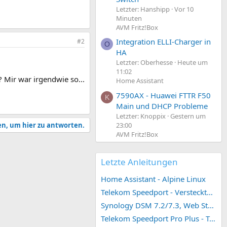
Letzter: Hanshipp
Vor 10
Minuten
AVM Fritz!Box
Integration ELLI-Charger in
#2
O
HA
Letzter: Oberhesse
Heute um
11:02
Mir war irgendwie so...
Home Assistant
7590AX - Huawei FTTR F50
K
Main und DHCP Probleme
Letzter: Knoppix
Gestern um
en, um hier zu antworten.
23:00
AVM Fritz!Box
Letzte Anleitungen
Home Assistant - Alpine Linux
Telekom Speedport - Versteckte Konfigurationen
Synology DSM 7.2/7.3, Web Station 4, Webdienst und Webportal erstellen (ehemals vHost)
Telekom Speedport Pro Plus - Telefonie einrichten