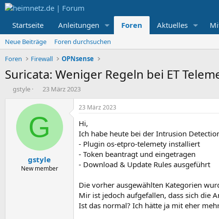
Startseite
Anleitungen
Foren
Aktuelles
Mi
Neue Beiträge
Foren durchsuchen
Foren
Firewall
OPNsense
Suricata: Weniger Regeln bei ET Telem
E
E
gstyle
23 März 2023
r
r
s
s
23 März 2023
t
t
G
Hi,
e
e
l
l
Ich habe heute bei der Intrusion Detecti
l
l
- Plugin os-etpro-telemety installiert
e
t
- Token beantragt und eingetragen
gstyle
r
a
- Download & Update Rules ausgeführt
m
New member
Die vorher ausgewählten Kategorien wur
Mir ist jedoch aufgefallen, dass sich die
Ist das normal? Ich hätte ja mit eher mehr