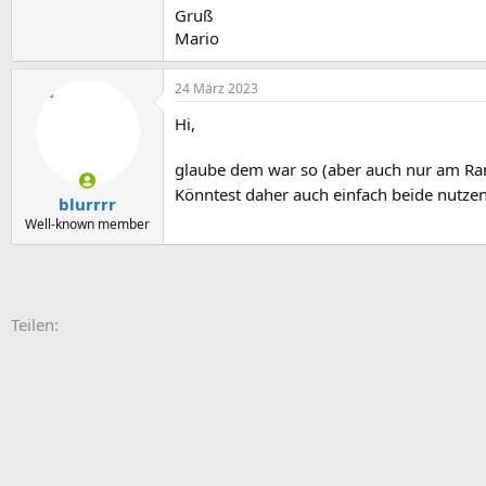
Gruß
Mario
24 März 2023
Hi,
glaube dem war so (aber auch nur am Ran
Könntest daher auch einfach beide nutzen
blurrrr
Well-known member
E-Mail
Link
Teilen: