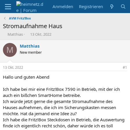
Anmelden
Registrieren
AVM Fritz!Box
Stromaufnahme Haus
E
E
Matthias
13 Okt. 2022
r
r
s
s
Matthias
M
t
t
New member
e
e
l
l
l
l
13 Okt. 2022
#1
e
t
r
a
Hallo und guten Abend
m
Ich habe bei mir eine Fritz!Box 7590 in Betrieb, mit der ich
auch ein bißchen SmartHome betreibe.
Ich würde jetzt gerne die gesamte Stromaufnahme des
Hauses aufnehmen, die ich im Sicherungskasten messen
möchte. Hat da jemand eine Idee zu?
Ich habe die Fritz!Box Steckdosen in Betrieb, die Auswertung
finde ich eigentlich recht schön, daher würde ich es toll