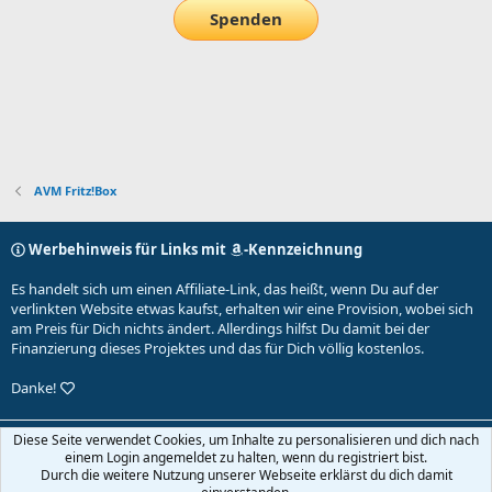
Spenden
AVM Fritz!Box
Werbehinweis für Links mit
-Kennzeichnung
Es handelt sich um einen Affiliate-Link, das heißt, wenn Du auf der
verlinkten Website etwas kaufst, erhalten wir eine Provision, wobei sich
am Preis für Dich nichts ändert. Allerdings hilfst Du damit bei der
Finanzierung dieses Projektes und das für Dich völlig kostenlos.
Danke!
Default-Theme
Diese Seite verwendet Cookies, um Inhalte zu personalisieren und dich nach
einem Login angemeldet zu halten, wenn du registriert bist.
Nutzungsbedingungen
Datenschutz
Hilfe und Impressum
Start
Durch die weitere Nutzung unserer Webseite erklärst du dich damit
R