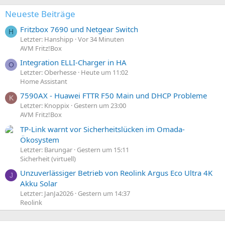
Neueste Beiträge
Fritzbox 7690 und Netgear Switch
H
Letzter: Hanshipp
Vor 34 Minuten
AVM Fritz!Box
Integration ELLI-Charger in HA
O
Letzter: Oberhesse
Heute um 11:02
Home Assistant
7590AX - Huawei FTTR F50 Main und DHCP Probleme
K
Letzter: Knoppix
Gestern um 23:00
AVM Fritz!Box
TP-Link warnt vor Sicherheitslücken im Omada-
Ökosystem
Letzter: Barungar
Gestern um 15:11
Sicherheit (virtuell)
Unzuverlässiger Betrieb von Reolink Argus Eco Ultra 4K
J
Akku Solar
Letzter: JanJa2026
Gestern um 14:37
Reolink