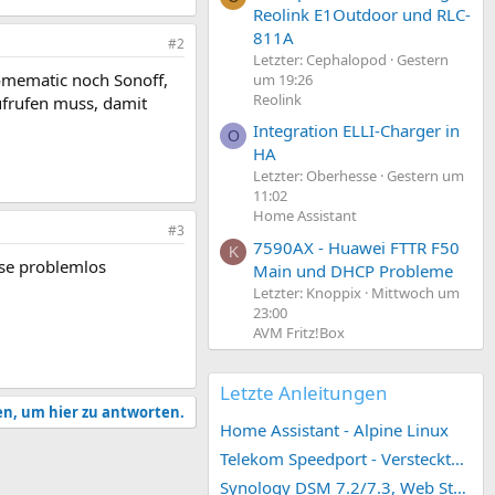
Reolink E1Outdoor und RLC-
811A
#2
Letzter: Cephalopod
Gestern
Homematic noch Sonoff,
um 19:26
Reolink
ufrufen muss, damit
Integration ELLI-Charger in
O
HA
Letzter: Oberhesse
Gestern um
11:02
Home Assistant
#3
7590AX - Huawei FTTR F50
K
ese problemlos
Main und DHCP Probleme
Letzter: Knoppix
Mittwoch um
23:00
AVM Fritz!Box
Letzte Anleitungen
en, um hier zu antworten.
Home Assistant - Alpine Linux
Telekom Speedport - Versteckte Konfigurationen
Synology DSM 7.2/7.3, Web Station 4, Webdienst und Webportal erstellen (ehemals vHost)