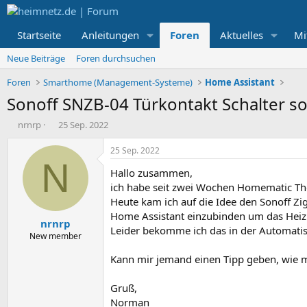
Startseite
Anleitungen
Foren
Aktuelles
Mi
Neue Beiträge
Foren durchsuchen
Foren
Smarthome (Management-Systeme)
Home Assistant
Sonoff SNZB-04 Türkontakt Schalter s
E
E
nrnrp
25 Sep. 2022
r
r
s
s
25 Sep. 2022
t
t
N
Hallo zusammen,
e
e
l
l
ich habe seit zwei Wochen Homematic Th
l
l
Heute kam ich auf die Idee den Sonoff Zi
e
t
Home Assistant einzubinden um das Heizk
nrnrp
r
a
Leider bekomme ich das in der Automatisie
m
New member
Kann mir jemand einen Tipp geben, wie 
Gruß,
Norman