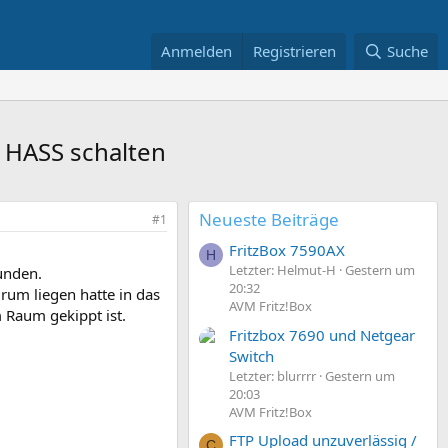
Anmelden
Registrieren
Suche
 HASS schalten
Neueste Beiträge
#1
FritzBox 7590AX
H
Letzter: Helmut-H
Gestern um
unden.
20:32
rum liegen hatte in das
AVM Fritz!Box
 Raum gekippt ist.
Fritzbox 7690 und Netgear
Switch
Letzter: blurrrr
Gestern um
20:03
AVM Fritz!Box
FTP Upload unzuverlässig /
C