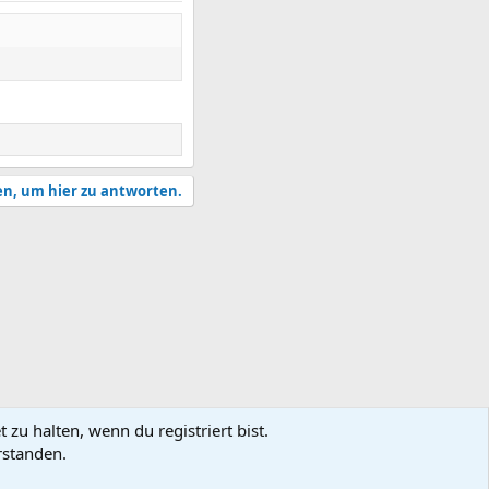
en, um hier zu antworten.
zu halten, wenn du registriert bist.
rstanden.
utzungsbedingungen
Datenschutz
Hilfe und Impressum
Start
R
S
S