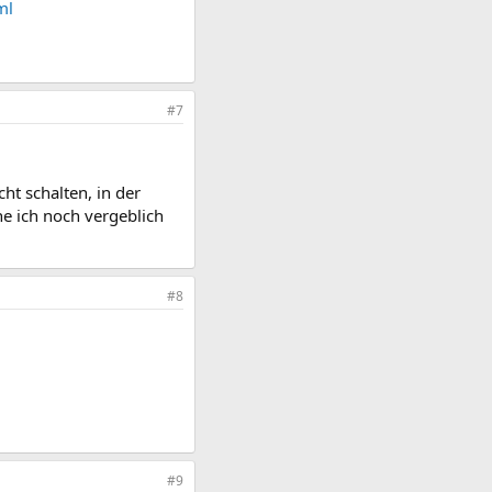
ml
#7
ht schalten, in der
e ich noch vergeblich
#8
#9