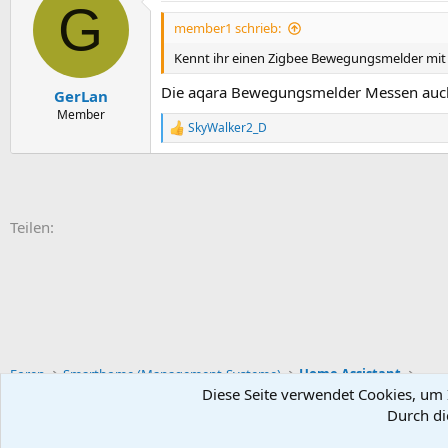
G
member1 schrieb:
Kennt ihr einen Zigbee Bewegungsmelder mit 
Die aqara Bewegungsmelder Messen auch 
GerLan
Member
SkyWalker2_D
R
e
a
k
t
i
E-Mail
Link
Teilen:
o
n
e
n
:
Foren
Smarthome (Management-Systeme)
Home Assistant
Diese Seite verwendet Cookies, um I
Durch di
Default-Theme