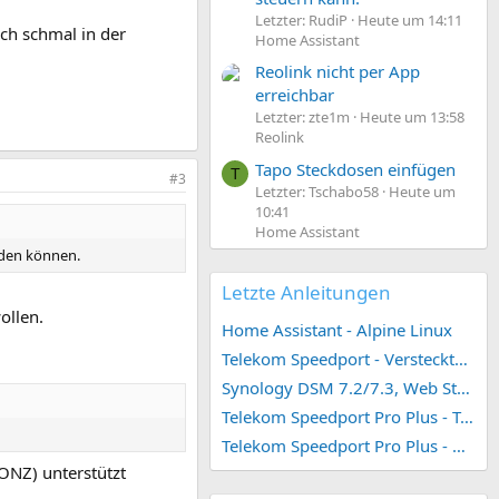
Letzter: RudiP
Heute um 14:11
ch schmal in der
Home Assistant
Reolink nicht per App
erreichbar
Letzter: zte1m
Heute um 13:58
Reolink
Tapo Steckdosen einfügen
T
#3
Letzter: Tschabo58
Heute um
10:41
Home Assistant
rden können.
Letzte Anleitungen
ollen.
Home Assistant - Alpine Linux
Telekom Speedport - Versteckte Konfigurationen
Synology DSM 7.2/7.3, Web Station 4, Webdienst und Webportal erstellen (ehemals vHost)
Telekom Speedport Pro Plus - Telefonie einrichten
Telekom Speedport Pro Plus - Netzwerk einrichten
ONZ) unterstützt