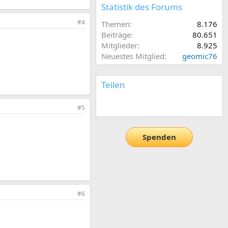
Statistik des Forums
#4
Themen
8.176
Beiträge
80.651
Mitglieder
8.925
Neuestes Mitglied
geomic76
Teilen
E-Mail
Link
#5
Spenden
#6