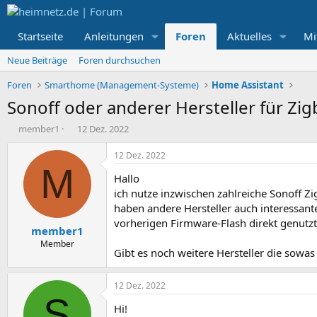
Startseite
Anleitungen
Foren
Aktuelles
Mi
Neue Beiträge
Foren durchsuchen
Foren
Smarthome (Management-Systeme)
Home Assistant
Sonoff oder anderer Hersteller für Zi
E
E
member1
12 Dez. 2022
r
r
s
s
12 Dez. 2022
t
t
M
Hallo
e
e
l
l
ich nutze inzwischen zahlreiche Sonoff Z
l
l
haben andere Hersteller auch interessant
e
t
vorherigen Firmware-Flash direkt genutz
member1
r
a
m
Member
Gibt es noch weitere Hersteller die sowas
12 Dez. 2022
S
Hi!