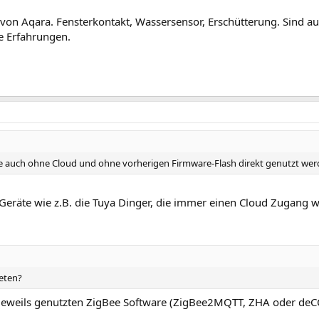
von Aqara. Fensterkontakt, Wassersensor, Erschütterung. Sind au
e Erfahrungen.
 sie auch ohne Cloud und ohne vorherigen Firmware-Flash direkt genutzt we
räte wie z.B. die Tuya Dinger, die immer einen Cloud Zugang w
ieten?
r jeweils genutzten ZigBee Software (ZigBee2MQTT, ZHA oder deC