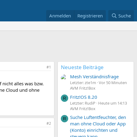
Anmelden
Registrieren
Suche
Neueste Beiträge
#1
Mesh Verständnisfrage
Letzter: zte1m
Vor 50 Minuten
 nicht alles was bzw.
AVM Fritz!Box
ohne Cloud und ohne
Fritz!OS 8.20
R
Letzter: RudiP
Heute um 14:13
AVM Fritz!Box
Suche Luftentfeuchter, den
R
man ohne Cloud oder App
#2
(Konto) einrichten und
steuern kann.