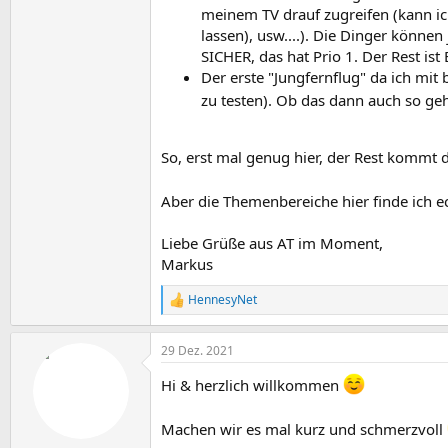
meinem TV drauf zugreifen (kann i
lassen), usw....). Die Dinger können
SICHER, das hat Prio 1. Der Rest ist
Der erste "Jungfernflug" da ich mit
zu testen). Ob das dann auch so ge
So, erst mal genug hier, der Rest kommt 
Aber die Themenbereiche hier finde ich
Liebe Grüße aus AT im Moment,
Markus
HennesyNet
R
e
a
29 Dez. 2021
k
t
Hi & herzlich willkommen
i
o
n
Machen wir es mal kurz und schmerzvoll
e