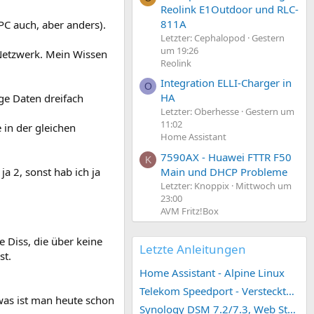
Reolink E1Outdoor und RLC-
811A
 PC auch, aber anders).
Letzter: Cephalopod
Gestern
um 19:26
n Netzwerk. Mein Wissen
Reolink
Integration ELLI-Charger in
O
HA
ge Daten dreifach
Letzter: Oberhesse
Gestern um
11:02
 in der gleichen
Home Assistant
7590AX - Huawei FTTR F50
K
Main und DHCP Probleme
a 2, sonst hab ich ja
Letzter: Knoppix
Mittwoch um
23:00
AVM Fritz!Box
e Diss, die über keine
Letzte Anleitungen
st.
Home Assistant - Alpine Linux
Telekom Speedport - Versteckte Konfigurationen
 was ist man heute schon
Synology DSM 7.2/7.3, Web Station 4, Webdienst und Webportal erstellen (ehemals vHost)