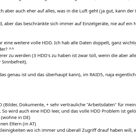
 aber auch eher auf alles, was in die Luft geht (ja gut, kann der
ind, aber das beschränkte sich immer auf Einzelgeräte, nie auf ei
eine weitere volle HDD. Ich hab alle Daten doppelt, ganz wichti
der? ^^
erer zu werden (3 HDD's zu haben ist zwar toll, wenn die aber alle
 Sinnbefreit).
s genau ist und das überhaupt kann), im RAID5, naja eigentlich j
 (Bilder, Dokumente, + sehr vertrauliche "Arbeitsdaten" für mein
. So wird auch eine HDD leer, und das volle HDD Problem ist gelö
 (wohne in DE)
en Eltern (in AT)
leinigkeiten wo ich immer und überall Zugriff drauf haben will,