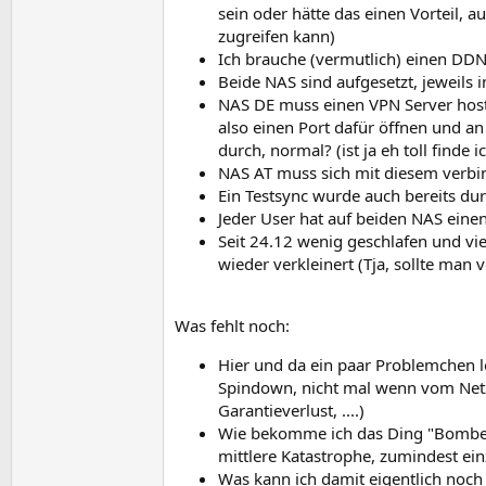
sein oder hätte das einen Vorteil,
zugreifen kann)
Ich brauche (vermutlich) einen DDN
Beide NAS sind aufgesetzt, jeweils
NAS DE muss einen VPN Server hoste
also einen Port dafür öffnen und an
durch, normal? (ist ja eh toll finde i
NAS AT muss sich mit diesem verbin
Ein Testsync wurde auch bereits du
Jeder User hat auf beiden NAS eine
Seit 24.12 wenig geschlafen und vie
wieder verkleinert (Tja, sollte man
Was fehlt noch:
Hier und da ein paar Problemchen l
Spindown, nicht mal wenn vom Netz
Garantieverlust, ....)
Wie bekomme ich das Ding "Bombens
mittlere Katastrophe, zumindest ei
Was kann ich damit eigentlich noch