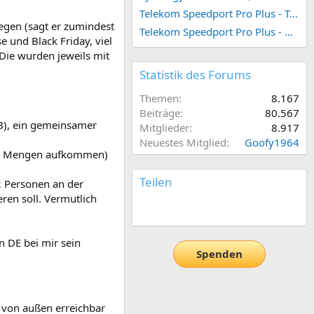
Telekom Speedport Pro Plus - Telefonie einrichten
egen (sagt er zumindest
Telekom Speedport Pro Plus - Netzwerk einrichten
e und Black Friday, viel
ie wurden jeweils mit
Statistik des Forums
Themen
8.167
Beiträge
80.567
 (B), ein gemeinsamer
Mitglieder
8.917
Neuestes Mitglied
Goofy1964
ßen Mengen aufkommen)
Teilen
2 Personen an der
ren soll. Vermutlich
E-Mail
Link
n DE bei mir sein
Spenden
t von außen erreichbar