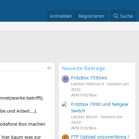
Anmelden
Registrieren
Suche
Neueste Beiträge
#1
FritzBox 7590AX
H
Letzter: Helmut-H
Gestern um
20:32
AVM Fritz!Box
mnetzwerke betrifft).
Fritzbox 7690 und Netgear
Switch
 und Arbeit....).
Letzter: blurrrr
Gestern um
20:03
r Vodafone Box machen
AVM Fritz!Box
FTP Upload unzuverlässig /
t hier kaum was zur
C