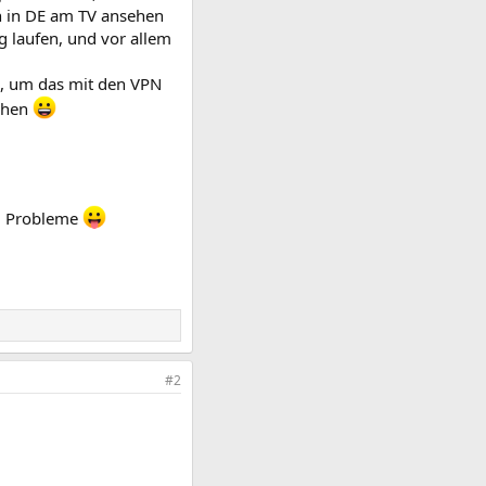
n in DE am TV ansehen
ig laufen, und vor allem
en, um das mit den VPN
sehen
ug Probleme
#2