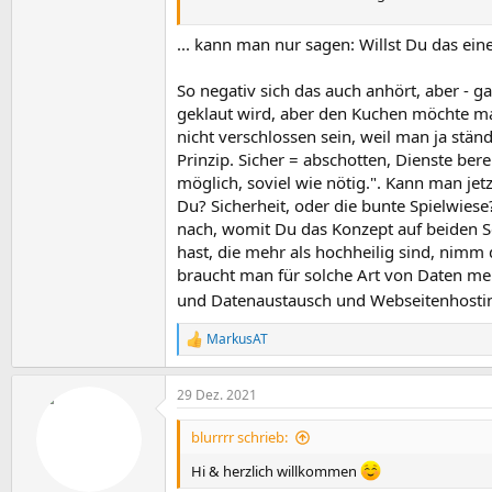
... kann man nur sagen: Willst Du das ein
So negativ sich das auch anhört, aber - gan
geklaut wird, aber den Kuchen möchte man
nicht verschlossen sein, weil man ja ständ
Prinzip. Sicher = abschotten, Dienste bere
möglich, soviel wie nötig.". Kann man jetz
Du? Sicherheit, oder die bunte Spielwiese?
nach, womit Du das Konzept auf beiden Se
hast, die mehr als hochheilig sind, nimm d
braucht man für solche Art von Daten meis
und Datenaustausch und Webseitenhosti
MarkusAT
R
e
a
29 Dez. 2021
k
t
i
blurrrr schrieb:
o
n
Hi & herzlich willkommen
e