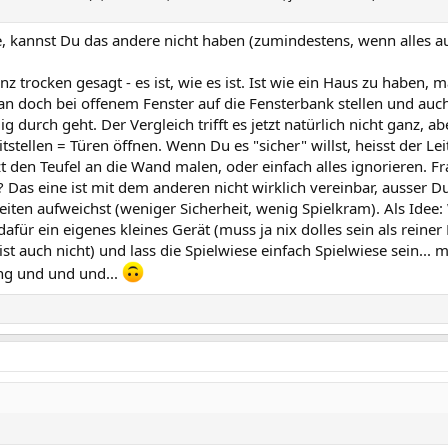
e, kannst Du das andere nicht haben (zumindestens, wenn alles au
z trocken gesagt - es ist, wie es ist. Ist wie ein Haus zu haben, m
 doch bei offenem Fenster auf die Fensterbank stellen und auch
ig durch geht. Der Vergleich trifft es jetzt natürlich nicht ganz, a
itstellen = Türen öffnen. Wenn Du es "sicher" willst, heisst der Le
t den Teufel an die Wand malen, oder einfach alles ignorieren. Fra
 Das eine ist mit dem anderen nicht wirklich vereinbar, ausser Du
iten aufweichst (weniger Sicherheit, wenig Spielkram). Als Idee
afür ein eigenes kleines Gerät (muss ja nix dolles sein als reiner 
t auch nicht) und lass die Spielwiese einfach Spielwiese sein... 
ng und und und...