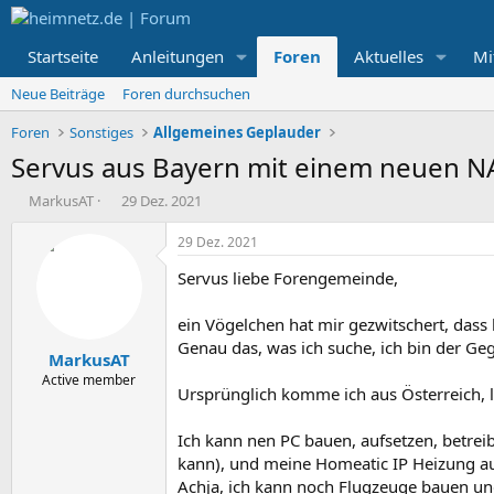
Startseite
Anleitungen
Foren
Aktuelles
Mi
Neue Beiträge
Foren durchsuchen
Foren
Sonstiges
Allgemeines Geplauder
Servus aus Bayern mit einem neuen N
E
E
MarkusAT
29 Dez. 2021
r
r
s
s
29 Dez. 2021
t
t
Servus liebe Forengemeinde,
e
e
l
l
l
l
ein Vögelchen hat mir gezwitschert, dass
e
t
Genau das, was ich suche, ich bin der Geg
MarkusAT
r
a
m
Active member
Ursprünglich komme ich aus Österreich, l
Ich kann nen PC bauen, aufsetzen, betrei
kann), und meine Homeatic IP Heizung au
Achja, ich kann noch Flugzeuge bauen und