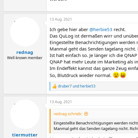
13 Aug. 2021
Ich gebe hier aber
@herbie53
recht.
Das QuLog ist dermaßen wirr und unübersi
Eingestellte Benachrichtigungen werden n
Manmal geht das Senden tagelang nicht. R
rednag
Ist halt einfach so. Je länger ich die QN
Well-known member
QNAP hat mehr Leute im Marketing als in
Im Endeffekt kannst das ganze Zeug einfac
So, Blutdruck wieder normal.
druber7
und
herbie53
R
e
a
13 Aug. 2021
k
t
i
rednag schrieb:
o
n
Eingestellte Benachrichtigungen werden nicht
e
Manmal geht das Senden tagelang nicht. Richt
n
tiermutter
: