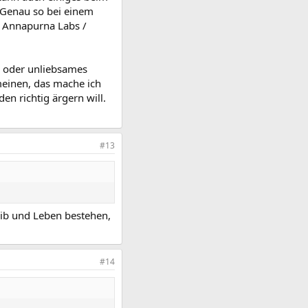
. Genau so bei einem
/ Annapurna Labs /
l oder unliebsames
meinen, das mache ich
en richtig ärgern will.
#13
eib und Leben bestehen,
#14