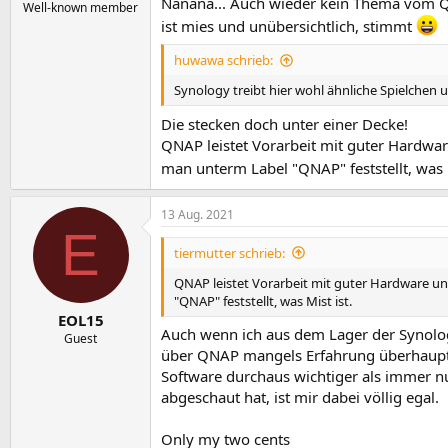
Nanana... Auch wieder kein Thema vom Qu
Well-known member
ist mies und unübersichtlich, stimmt
huwawa schrieb:
Synology treibt hier wohl ähnliche Spielchen
Die stecken doch unter einer Decke!
QNAP leistet Vorarbeit mit guter Hardware
man unterm Label "QNAP" feststellt, was 
13 Aug. 2021
E
tiermutter schrieb:
QNAP leistet Vorarbeit mit guter Hardware und
"QNAP" feststellt, was Mist ist.
EOL15
Auch wenn ich aus dem Lager der Synolo
Guest
über QNAP mangels Erfahrung überhaupt k
Software durchaus wichtiger als immer n
abgeschaut hat, ist mir dabei völlig egal.
Only my two cents