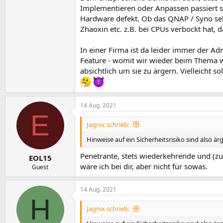
Implementieren oder Anpassen passiert sei
Hardware defekt. Ob das QNAP / Syno selb
Zhaoxin etc. z.B. bei CPUs verbockt hat, 
In einer Firma ist da leider immer der A
Feature - womit wir wieder beim Thema wä
absichtlich um sie zu ärgern. Vielleicht 
14 Aug. 2021
E
Jagnix schrieb:
Hinweise auf ein Sicherheitsrisiko sind also ärg
Penetrante, stets wiederkehrende und (zu
EOL15
wäre ich bei dir, aber nicht für sowas.
Guest
14 Aug. 2021
H
Jagnix schrieb: