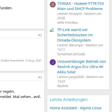
7590AX - Huawei FTTR F50
K
efunden.
Main und DHCP Probleme
Letzter: Knoppix
Gestern um
23:00
AVM Fritz!Box
TP-Link warnt vor
Sicherheitslücken im
#2
Omada-Ökosystem
Letzter: Barungar
Gestern um
15:11
Sicherheit (virtuell)
Zuletzt bearbeitet:
13 Aug. 2021
Unzuverlässiger Betrieb von
J
Reolink Argus Eco Ultra 4K
Akku Solar
Letzter: JanJa2026
Gestern um
#3
14:37
Reolink
r regeln.
ldet. Mal sehen...evtl.
Letzte Anleitungen
Home Assistant - Alpine Linux