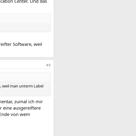
cation Center. Und das
eifter Software, weil
#8
e, weil man unterm Label
entar, zumal ich mir
 eine ausgereiftere
m Ende von wem