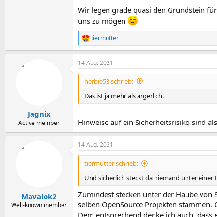
Wir legen grade quasi den Grundstein für
uns zu mögen
tiermutter
R
e
a
14 Aug. 2021
k
t
i
herbie53 schrieb:
o
n
Das ist ja mehr als ärgerlich.
e
n
Jagnix
:
Hinweise auf ein Sicherheitsrisiko sind als
Active member
14 Aug. 2021
tiermutter schrieb:
Und sicherlich steckt da niemand unter einer D
Zumindest stecken unter der Haube von 
Mavalok2
selben OpenSource Projekten stammen. Od
Well-known member
Dem entsprechend denke ich auch, dass e