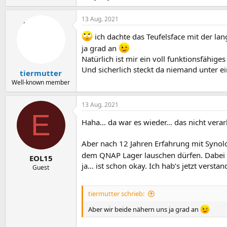
13 Aug. 2021
ich dachte das Teufelsface mit der la
ja grad an
Natürlich ist mir ein voll funktionsfähige
Und sicherlich steckt da niemand unter ei
tiermutter
Well-known member
13 Aug. 2021
E
Haha… da war es wieder… das nicht verar
Aber nach 12 Jahren Erfahrung mit Synolo
dem QNAP Lager lauschen dürfen. Dabei i
EOL15
ja… ist schon okay. Ich hab’s jetzt verstan
Guest
tiermutter schrieb:
Aber wir beide nähern uns ja grad an