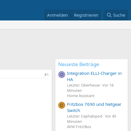
Anmelden
Registrieren
Suche
Neueste Beiträge
Integration ELLI-Charger in
#1
O
HA
Letzter: Oberhesse
Vor 18
Minuten
Home Assistant
Fritzbox 7690 und Netgear
C
Switch
Letzter: Cephalopod
Vor 45
Minuten
AVM Fritz!Box