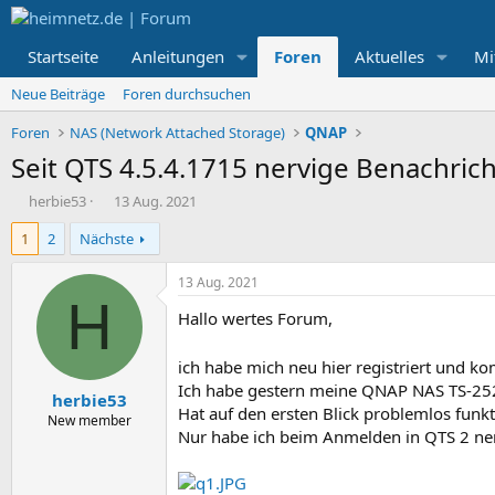
Startseite
Anleitungen
Foren
Aktuelles
Mi
Neue Beiträge
Foren durchsuchen
Foren
NAS (Network Attached Storage)
QNAP
Seit QTS 4.5.4.1715 nervige Benachric
E
E
herbie53
13 Aug. 2021
r
r
1
2
Nächste
s
s
t
t
e
e
13 Aug. 2021
l
l
H
Hallo wertes Forum,
l
l
e
t
r
a
ich habe mich neu hier registriert und k
m
Ich habe gestern meine QNAP NAS TS-252
herbie53
Hat auf den ersten Blick problemlos funkt
New member
Nur habe ich beim Anmelden in QTS 2 ne