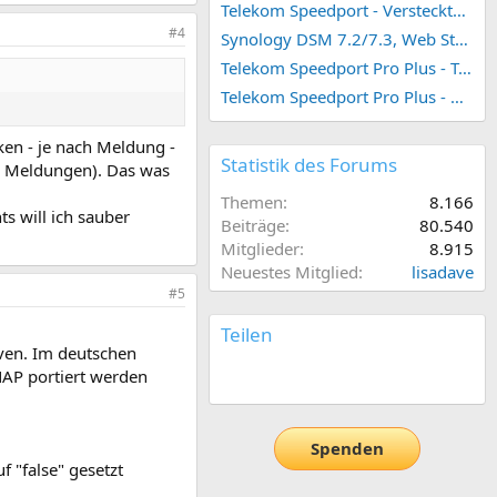
Telekom Speedport - Versteckte Konfigurationen
#4
Synology DSM 7.2/7.3, Web Station 4, Webdienst und Webportal erstellen (ehemals vHost)
Telekom Speedport Pro Plus - Telefonie einrichten
Telekom Speedport Pro Plus - Netzwerk einrichten
ken - je nach Meldung -
Statistik des Forums
en Meldungen). Das was
Themen
8.166
ts will ich sauber
Beiträge
80.540
Mitglieder
8.915
Neuestes Mitglied
lisadave
#5
Teilen
rven. Im deutschen
AP portiert werden
E-Mail
Link
Spenden
 "false" gesetzt