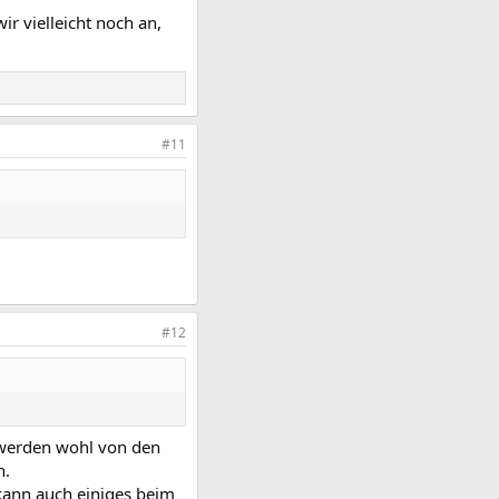
r vielleicht noch an,
#11
#12
 werden wohl von den
n.
kann auch einiges beim