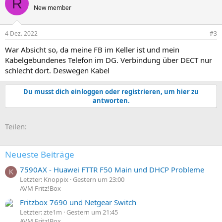
R
New member
4 Dez. 2022
#3
War Absicht so, da meine FB im Keller ist und mein
Kabelgebundenes Telefon im DG. Verbindung über DECT nur
schlecht dort. Deswegen Kabel
Du musst dich einloggen oder registrieren, um hier zu
antworten.
E-Mail
Link
Teilen:
Neueste Beiträge
7590AX - Huawei FTTR F50 Main und DHCP Probleme
K
Letzter: Knoppix
Gestern um 23:00
AVM Fritz!Box
Fritzbox 7690 und Netgear Switch
Letzter: zte1m
Gestern um 21:45
AVM Fritz!Box