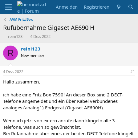
Anmelden
Registrieren
AVM Fritz!Box
Rufübernahme Gigaset AE690 H
E
E
reini123
4 Dez. 2022
r
r
s
s
reini123
R
t
t
New member
e
e
l
l
l
l
4 Dez. 2022
#1
e
t
r
a
Hallo zusammen,
m
ich habe eine Fritz Box 7590! An dieser Box sind 2 DECT-
Telefone angemeldet und ein über Kabel verbundenes
analoges (analog1) Endgerät (Gigaset AE690H).
Wenn ich jetzt von extern anrufe dann klingeln alle 3
Telefone, was auch so gewünscht ist.
Bei Rufannahme über eines der beiden DECT-Telefone klingelt