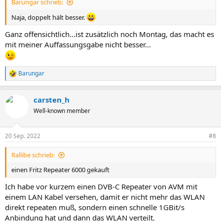
Barungar schrieb:
Naja, doppelt hält besser.
Ganz offensichtlich...ist zusätzlich noch Montag, das macht es
mit meiner Auffassungsgabe nicht besser...
Barungar
R
e
a
carsten_h
k
t
Well-known member
i
o
n
20 Sep. 2022
#8
e
n
Rallibe schrieb:
:
einen Fritz Repeater 6000 gekauft
Ich habe vor kurzem einen DVB-C Repeater von AVM mit
einem LAN Kabel versehen, damit er nicht mehr das WLAN
direkt repeaten muß, sondern einen schnelle 1GBit/s
Anbindung hat und dann das WLAN verteilt.