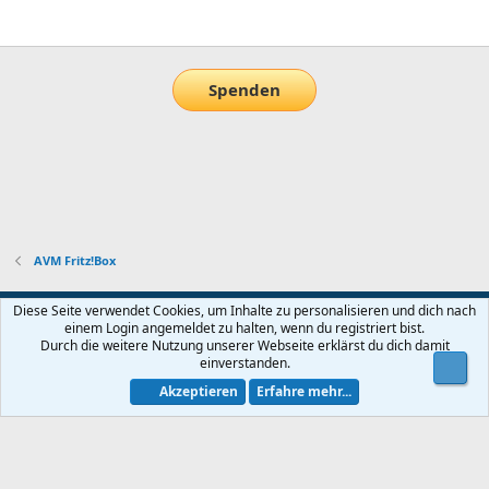
E-Mail
Link
Spenden
AVM Fritz!Box
Default-Theme
Diese Seite verwendet Cookies, um Inhalte zu personalisieren und dich nach
einem Login angemeldet zu halten, wenn du registriert bist.
Nutzungsbedingungen
Datenschutz
Hilfe und Impressum
Start
Durch die weitere Nutzung unserer Webseite erklärst du dich damit
R
einverstanden.
Obe
S
S
Akzeptieren
Erfahre mehr...
®
Community platform by XenForo
© 2010-2026 XenForo Ltd.