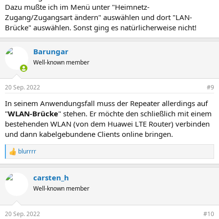
Dazu mußte ich im Menü unter "Heimnetz-
Zugang/Zugangsart ändern" auswählen und dort "LAN-
Brücke" auswählen. Sonst ging es natürlicherweise nicht!
Barungar
Well-known member
20 Sep. 2022
#9
In seinem Anwendungsfall muss der Repeater allerdings auf
"
WLAN-Brücke
" stehen. Er möchte den schließlich mit einem
bestehenden WLAN (von dem Huawei LTE Router) verbinden
und dann kabelgebundene Clients online bringen.
blurrrr
R
e
a
carsten_h
k
t
Well-known member
i
o
n
20 Sep. 2022
#10
e