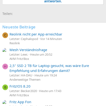
antworten.
E-Mail
Link
Teilen:
Neueste Beiträge
Reolink nicht per App erreichbar
C
Letzter: Cephalopod
Vor 14 Minuten
Reolink
Mesh Verständnisfrage
Letzter: Lewi.
Heute um 20:52
AVM Fritz!Box
2,5" SSD 2 TB für Laptop gesucht, was wäre Eure
H
Empfehlung und Erfahrungen damit?
Letzter: HA-DAU
Heute um 19:24
Anderweitige Themen
Fritz!OS 8.20
B
Letzter: Becker2020
Heute um 17:43
AVM Fritz!Box
Fritz App Fon