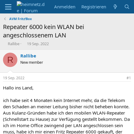
Anmelden
Registrieren
AVM Fritz!Box
Repeater 6000 kein WLAN bei
angeschlossenem LAN
E
E
Rallibe
19 Sep. 2022
r
r
s
s
Rallibe
R
t
t
New member
e
e
l
l
l
l
19 Sep. 2022
#1
e
t
r
a
Hallo ins Land,
m
ich habe seit 4 Monaten kein Internet mehr, da die Telekom
den Schaden an meiner Leitung bisher nicht beheben konnte.
Aus Kulanz-Gründen habe ich den mobilen WLAN-Repeater
(Schnellstart zu Hause) zur Verfügung gestellt bekommen. Da
ich im Home Office zwingend per LAN angeschlossen sein
muss, habe ich mir einen Fritz Repeater 6000 gekauft, der