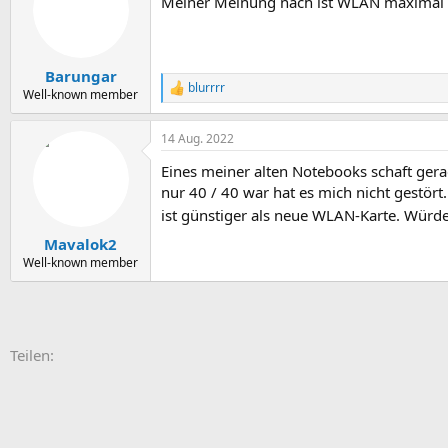
Meiner Meinung nach ist WLAN maximal für
i
o
n
e
n
Barungar
:
blurrrr
R
Well-known member
e
a
14 Aug. 2022
k
t
Eines meiner alten Notebooks schaft ger
i
o
nur 40 / 40 war hat es mich nicht gestört
n
ist günstiger als neue WLAN-Karte. Wür
e
n
Mavalok2
:
Well-known member
E-Mail
Link
Teilen: