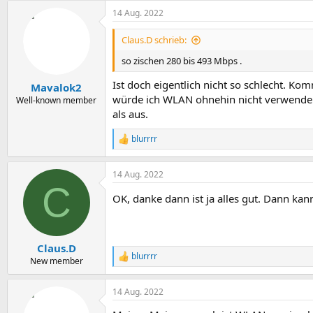
14 Aug. 2022
Claus.D schrieb:
so zischen 280 bis 493 Mbps .
Ist doch eigentlich nicht so schlecht. K
Mavalok2
würde ich WLAN ohnehin nicht verwenden
Well-known member
als aus.
blurrrr
R
e
a
14 Aug. 2022
k
C
t
OK, danke dann ist ja alles gut. Dann kan
i
o
n
e
n
Claus.D
:
blurrrr
R
New member
e
a
14 Aug. 2022
k
t