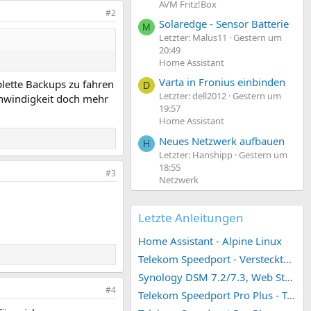
AVM Fritz!Box
#2
Solaredge - Sensor Batterie
M
Letzter: Malus11
Gestern um
20:49
Home Assistant
Varta in Fronius einbinden
plette Backups zu fahren
D
Letzter: dell2012
Gestern um
chwindigkeit doch mehr
19:57
Home Assistant
Neues Netzwerk aufbauen
H
Letzter: Hanshipp
Gestern um
18:55
#3
Netzwerk
Letzte Anleitungen
Home Assistant - Alpine Linux
Telekom Speedport - Versteckte Konfigurationen
Synology DSM 7.2/7.3, Web Station 4, Webdienst und Webportal erstellen (ehemals vHost)
#4
Telekom Speedport Pro Plus - Telefonie einrichten