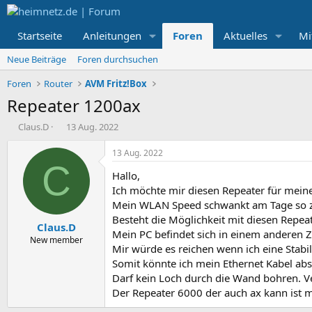
Startseite
Anleitungen
Foren
Aktuelles
Mi
Neue Beiträge
Foren durchsuchen
Foren
Router
AVM Fritz!Box
Repeater 1200ax
E
E
Claus.D
13 Aug. 2022
r
r
s
s
13 Aug. 2022
t
t
C
Hallo,
e
e
l
l
Ich möchte mir diesen Repeater für meine
l
l
Mein WLAN Speed schwankt am Tage so z
e
t
Besteht die Möglichkeit mit diesen Repe
Claus.D
r
a
Mein PC befindet sich in einem anderen
m
New member
Mir würde es reichen wenn ich eine Stabi
Somit könnte ich mein Ethernet Kabel ab
Darf kein Loch durch die Wand bohren. 
Der Repeater 6000 der auch ax kann ist 