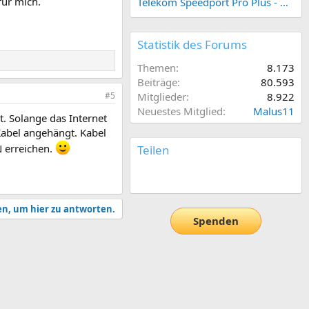
für mich.
Telekom Speedport Pro Plus - Netzwerk einrichten
Statistik des Forums
Themen
8.173
Beiträge
80.593
#5
Mitglieder
8.922
Neuestes Mitglied
Malus11
. Solange das Internet
 Kabel angehängt. Kabel
 erreichen.
Teilen
E-Mail
Link
en, um hier zu antworten.
Spenden