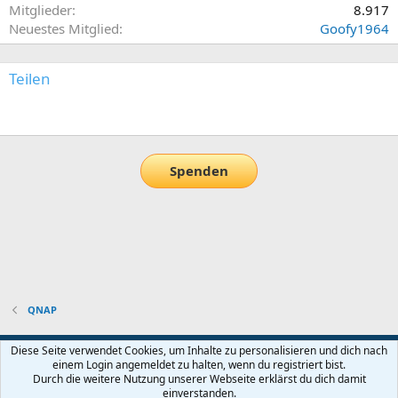
Mitglieder
8.917
Neuestes Mitglied
Goofy1964
Teilen
E-Mail
Link
Spenden
QNAP
Default-Theme
Diese Seite verwendet Cookies, um Inhalte zu personalisieren und dich nach
einem Login angemeldet zu halten, wenn du registriert bist.
Nutzungsbedingungen
Datenschutz
Hilfe und Impressum
Start
Durch die weitere Nutzung unserer Webseite erklärst du dich damit
R
einverstanden.