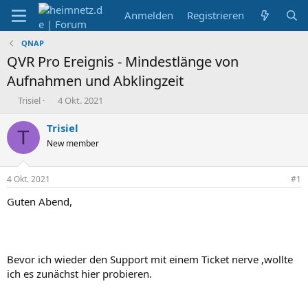
Anmelden
Registrieren
QNAP
QVR Pro Ereignis - Mindestlänge von
Aufnahmen und Abklingzeit
E
E
Trisiel
4 Okt. 2021
r
r
s
s
Trisiel
T
t
t
New member
e
e
l
l
l
l
4 Okt. 2021
#1
e
t
r
a
Guten Abend,
m
Bevor ich wieder den Support mit einem Ticket nerve ,wollte
ich es zunächst hier probieren.