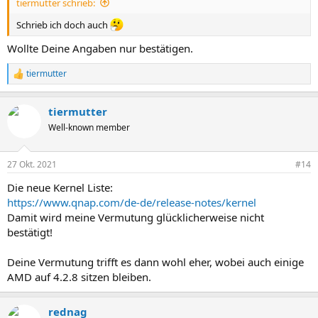
tiermutter schrieb:
Schrieb ich doch auch
Wollte Deine Angaben nur bestätigen.
tiermutter
R
e
a
tiermutter
k
t
Well-known member
i
o
n
27 Okt. 2021
#14
e
n
Die neue Kernel Liste:
:
https://www.qnap.com/de-de/release-notes/kernel
Damit wird meine Vermutung glücklicherweise nicht
bestätigt!
Deine Vermutung trifft es dann wohl eher, wobei auch einige
AMD auf 4.2.8 sitzen bleiben.
rednag