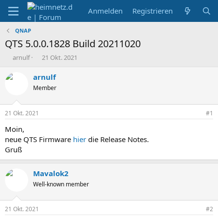
Anmelden
Registrieren
QNAP
QTS 5.0.0.1828 Build 20211020
E
E
arnulf
21 Okt. 2021
r
r
s
s
arnulf
t
t
Member
e
e
l
l
l
l
21 Okt. 2021
#1
e
t
r
a
Moin,
m
neue QTS Firmware
hier
die Release Notes.
Gruß
Mavalok2
Well-known member
21 Okt. 2021
#2