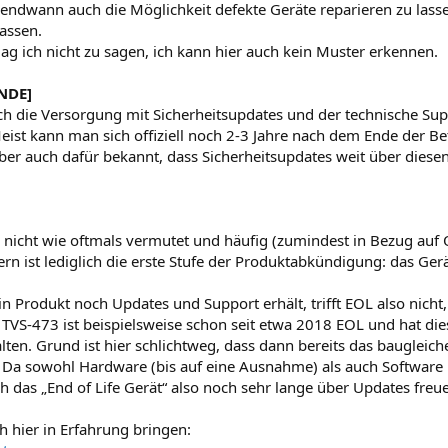
rgendwann auch die Möglichkeit defekte Geräte reparieren zu lass
assen.
ag ich nicht zu sagen, ich kann hier auch kein Muster erkennen.
NDE]
ch die Versorgung mit Sicherheitsupdates und der technische Supp
Meist kann man sich offiziell noch 2-3 Jahre nach dem Ende der B
ber auch dafür bekannt, dass Sicherheitsupdates weit über diese
o nicht wie oftmals vermutet und häufig (zumindest in Bezug auf
n ist lediglich die erste Stufe der Produktabkündigung: das Gerä
 Produkt noch Updates und Support erhält, trifft EOL also nicht, 
TVS-473 ist beispielsweise schon seit etwa 2018 EOL und hat die
alten. Grund ist hier schlichtweg, dass dann bereits das baugleic
 Da sowohl Hardware (bis auf eine Ausnahme) als auch Software 
h das „End of Life Gerät“ also noch sehr lange über Updates freu
ch hier in Erfahrung bringen: