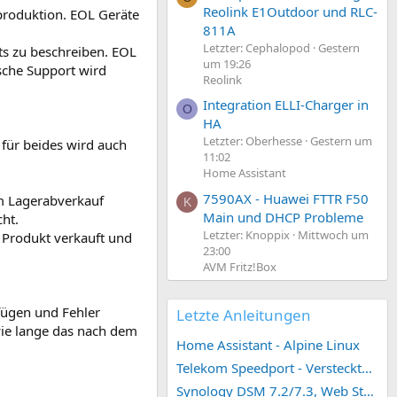
Reolink E1Outdoor und RLC-
nproduktion. EOL Geräte
811A
Letzter: Cephalopod
Gestern
ts zu beschreiben. EOL
um 19:26
sche Support wird
Reolink
Integration ELLI-Charger in
O
HA
Letzter: Oberhesse
Gestern um
 für beides wird auch
11:02
Home Assistant
7590AX - Huawei FTTR F50
im Lagerabverkauf
K
Main und DHCP Probleme
ht.
Letzter: Knoppix
Mittwoch um
 Produkt verkauft und
23:00
AVM Fritz!Box
fügen und Fehler
Letzte Anleitungen
wie lange das nach dem
Home Assistant - Alpine Linux
Telekom Speedport - Versteckte Konfigurationen
Synology DSM 7.2/7.3, Web Station 4, Webdienst und Webportal erstellen (ehemals vHost)