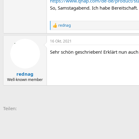
https://www.qnap.com/de-de/product/st
So, Samstagabend. Ich habe Bereitschaft. 
rednag
R
e
a
16 Okt. 2021
k
t
Sehr schön geschrieben! Erklärt nun auch
i
o
n
e
n
rednag
:
Well-known member
E-Mail
Link
Teilen: