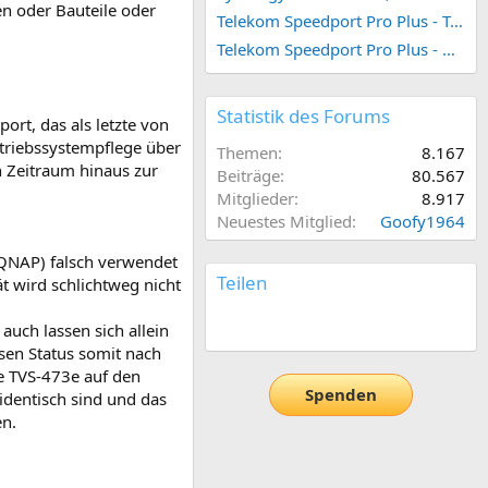
en oder Bauteile oder
Telekom Speedport Pro Plus - Telefonie einrichten
Telekom Speedport Pro Plus - Netzwerk einrichten
Statistik des Forums
ort, das als letzte von
etriebssystempflege über
Themen
8.167
n Zeitraum hinaus zur
Beiträge
80.567
Mitglieder
8.917
Neuestes Mitglied
Goofy1964
 QNAP) falsch verwendet
Teilen
t wird schlichtweg nicht
E-Mail
Link
auch lassen sich allein
sen Status somit nach
he TVS-473e auf den
Spenden
identisch sind und das
en.