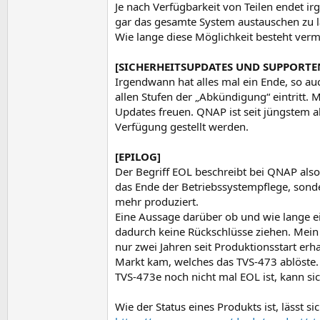
Je nach Verfügbarkeit von Teilen endet i
gar das gesamte System austauschen zu l
Wie lange diese Möglichkeit besteht verm
[SICHERHEITSUPDATES UND SUPPORTE
Irgendwann hat alles mal ein Ende, so au
allen Stufen der „Abkündigung“ eintritt. 
Updates freuen. QNAP ist seit jüngstem a
Verfügung gestellt werden.
[EPILOG]
Der Begriff EOL beschreibt bei QNAP als
das Ende der Betriebssystempflege, sonder
mehr produziert.
Eine Aussage darüber ob und wie lange ein
dadurch keine Rückschlüsse ziehen. Mein 
nur zwei Jahren seit Produktionsstart erh
Markt kam, welches das TVS-473 ablöste.
TVS-473e noch nicht mal EOL ist, kann sic
Wie der Status eines Produkts ist, lässt si