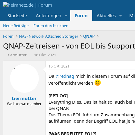
Startseite
Anleitungen
Foren
Aktuelles
Mi
Neue Beiträge
Foren durchsuchen
Foren
NAS (Network Attached Storage)
QNAP
QNAP-Zeitreisen - von EOL bis Suppor
E
E
tiermutter
16 Okt. 2021
r
r
s
s
16 Okt. 2021
t
t
Da
@rednag
mich in diesem Forum auf die 
e
e
l
l
veröffentlicht werden
l
l
e
t
[EPILOG]
tiermutter
r
a
Everything Dies. Das ist halt so, auch be
m
Well-known member
bei QNAP.
Das Thema EOL führt im Zusammenhang m
aufräumen, denn der Begriff EOL hat je
[WAS BEDEUTET EOL?]