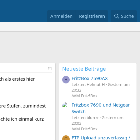
Anmelden
Registrieren
Suche
Neueste Beiträge
#1
FritzBox 7590AX
h als erstes hier
H
Letzter: Helmut-H
Gestern um
20:32
AVM Fritz!Box
Fritzbox 7690 und Netgear
rere Stufen, zumindest
Switch
Letzter: blurrrr
Gestern um
hte ich einmal kurz
20:03
AVM Fritz!Box
FTP Upload unzuverlässig /
C