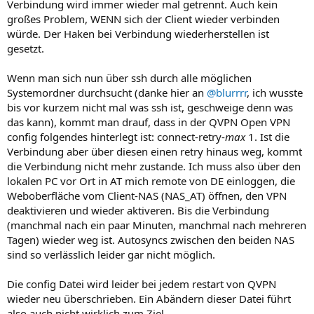
Verbindung wird immer wieder mal getrennt. Auch kein
großes Problem, WENN sich der Client wieder verbinden
würde. Der Haken bei Verbindung wiederherstellen ist
gesetzt.
Wenn man sich nun über ssh durch alle möglichen
Systemordner durchsucht (danke hier an
@blurrrr
, ich wusste
bis vor kurzem nicht mal was ssh ist, geschweige denn was
das kann), kommt man drauf, dass in der QVPN Open VPN
config folgendes hinterlegt ist: connect-retry-
max
1. Ist die
Verbindung aber über diesen einen retry hinaus weg, kommt
die Verbindung nicht mehr zustande. Ich muss also über den
lokalen PC vor Ort in AT mich remote von DE einloggen, die
Weboberfläche vom Client-NAS (NAS_AT) öffnen, den VPN
deaktivieren und wieder aktiveren. Bis die Verbindung
(manchmal nach ein paar Minuten, manchmal nach mehreren
Tagen) wieder weg ist. Autosyncs zwischen den beiden NAS
sind so verlässlich leider gar nicht möglich.
Die config Datei wird leider bei jedem restart von QVPN
wieder neu überschrieben. Ein Abändern dieser Datei führt
also auch nicht wirklich zum Ziel