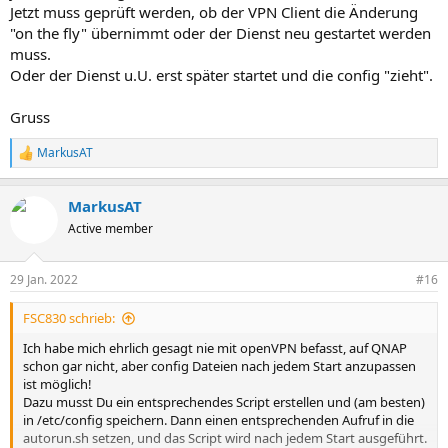
Jetzt muss geprüft werden, ob der VPN Client die Änderung
"on the fly" übernimmt oder der Dienst neu gestartet werden
muss.
Oder der Dienst u.U. erst später startet und die config "zieht".
Gruss
MarkusAT
R
e
a
MarkusAT
k
t
Active member
i
o
n
29 Jan. 2022
#16
e
n
FSC830 schrieb:
:
Ich habe mich ehrlich gesagt nie mit openVPN befasst, auf QNAP
schon gar nicht, aber config Dateien nach jedem Start anzupassen
ist möglich!
Dazu musst Du ein entsprechendes Script erstellen und (am besten)
in /etc/config speichern. Dann einen entsprechenden Aufruf in die
autorun.sh setzen, und das Script wird nach jedem Start ausgeführt.