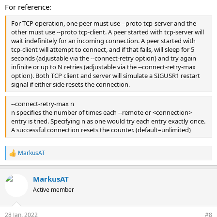
n
For reference:
:
For TCP operation, one peer must use --proto tcp-server and the
other must use --proto tcp-client. A peer started with tcp-server will
wait indefinitely for an incoming connection. A peer started with
tcp-client will attempt to connect, and if that fails, will sleep for 5
seconds (adjustable via the --connect-retry option) and try again
infinite or up to N retries (adjustable via the --connect-retry-max
option). Both TCP client and server will simulate a SIGUSR1 restart
signal if either side resets the connection.
--connect-retry-max n
n specifies the number of times each --remote or <connection>
entry is tried. Specifying n as one would try each entry exactly once.
A successful connection resets the counter. (default=unlimited)
MarkusAT
R
e
a
MarkusAT
k
t
Active member
i
o
n
28 Jan. 2022
#8