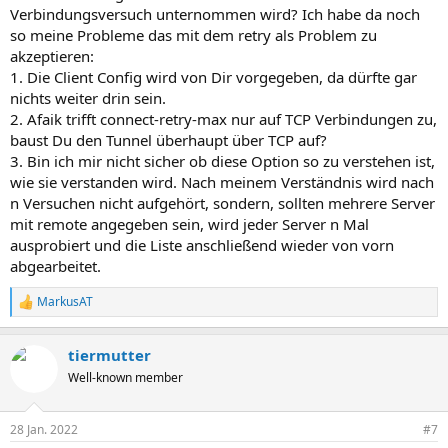
Verbindungsversuch unternommen wird? Ich habe da noch
so meine Probleme das mit dem retry als Problem zu
akzeptieren:
1. Die Client Config wird von Dir vorgegeben, da dürfte gar
nichts weiter drin sein.
2. Afaik trifft connect-retry-max nur auf TCP Verbindungen zu,
baust Du den Tunnel überhaupt über TCP auf?
3. Bin ich mir nicht sicher ob diese Option so zu verstehen ist,
wie sie verstanden wird. Nach meinem Verständnis wird nach
n Versuchen nicht aufgehört, sondern, sollten mehrere Server
mit remote angegeben sein, wird jeder Server n Mal
ausprobiert und die Liste anschließend wieder von vorn
abgearbeitet.
MarkusAT
R
e
a
tiermutter
k
t
Well-known member
i
o
n
28 Jan. 2022
#7
e