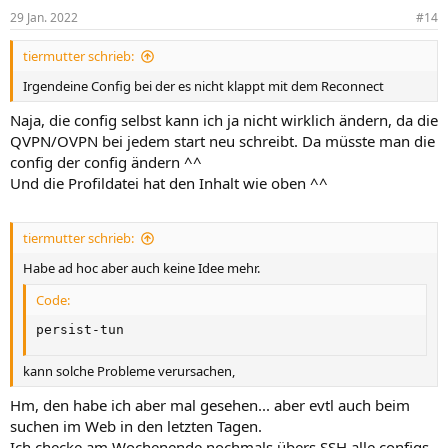
n
29 Jan. 2022
#14
e
n
tiermutter schrieb:
:
Irgendeine Config bei der es nicht klappt mit dem Reconnect
Naja, die config selbst kann ich ja nicht wirklich ändern, da die
QVPN/OVPN bei jedem start neu schreibt. Da müsste man die
config der config ändern ^^
Und die Profildatei hat den Inhalt wie oben ^^
tiermutter schrieb:
Habe ad hoc aber auch keine Idee mehr.
Code:
persist-tun
kann solche Probleme verursachen,
Hm, den habe ich aber mal gesehen... aber evtl auch beim
suchen im Web in den letzten Tagen.
Ich checke am Wochenende nochmals übers SSH alle configs