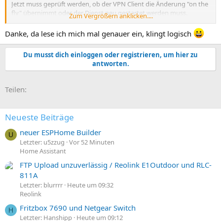
Jetzt muss geprüft werden, ob der VPN Client die Änderung "on the
fly" übernimmt oder der Dienst neu gestartet werden muss.
Zum Vergrößern anklicken....
Oder der Dienst u.U. erst später startet und die config "zieht".
Danke, da lese ich mich mal genauer ein, klingt logisch
Gruss
Du musst dich einloggen oder registrieren, um hier zu
antworten.
E-Mail
Link
Teilen:
Neueste Beiträge
neuer ESPHome Builder
U
Letzter: u5zzug
Vor 52 Minuten
Home Assistant
FTP Upload unzuverlässig / Reolink E1Outdoor und RLC-
811A
Letzter: blurrrr
Heute um 09:32
Reolink
Fritzbox 7690 und Netgear Switch
H
Letzter: Hanshipp
Heute um 09:12