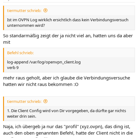
e
n
tiermutter schrieb:
:
Ist im OVPN Log wirklich ersichtlich dass kein Verbindungsversuch
unternommen wird?
So standarmäßig zeigt der ja nicht viel an, hatten uns da aber
mit
Befehl schrieb:
log-append /var/log/openvpn_client.log
verb 9
mehr raus geholt, aber ich glaube die Verbindungsversuche
hatten wir nicht raus bekommen :O
tiermutter schrieb:
1. Die Client Config wird von Dir vorgegeben, da dürfte gar nichts
weiter drin sein.
Naja, ich übergeb ja nur das "profil" (xyz.ovpn), das ding ist,
auch den oben genannten Befehl, hatte der Client nicht in die