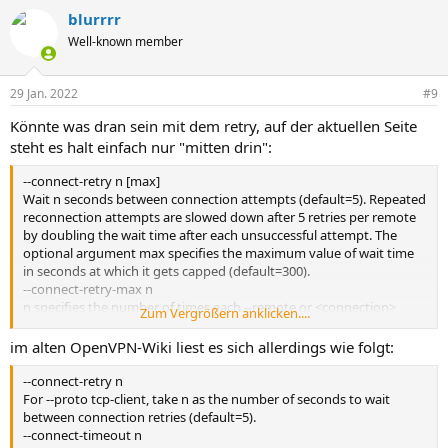
blurrrr
Well-known member
29 Jan. 2022
#9
Könnte was dran sein mit dem retry, auf der aktuellen Seite
steht es halt einfach nur "mitten drin":
--connect-retry n [max]
Wait n seconds between connection attempts (default=5). Repeated
reconnection attempts are slowed down after 5 retries per remote
by doubling the wait time after each unsuccessful attempt. The
optional argument max specifies the maximum value of wait time
in seconds at which it gets capped (default=300).
--connect-retry-max n
n specifies the number of times each --remote or <connection>
Zum Vergrößern anklicken....
entry is tried. Specifying n as one would try each entry exactly once.
A successful connection resets the counter. (default=unlimited).
im alten OpenVPN-Wiki liest es sich allerdings wie folgt:
--connect-retry n
For --proto tcp-client, take n as the number of seconds to wait
between connection retries (default=5).
--connect-timeout n