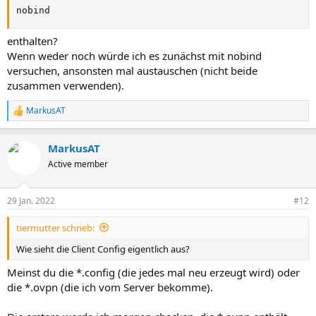
nobind
enthalten?
Wenn weder noch würde ich es zunächst mit nobind
versuchen, ansonsten mal austauschen (nicht beide
zusammen verwenden).
MarkusAT
R
e
a
MarkusAT
k
t
Active member
i
o
n
29 Jan. 2022
#12
e
n
tiermutter schrieb:
:
Wie sieht die Client Config eigentlich aus?
Meinst du die *.config (die jedes mal neu erzeugt wird) oder
die *.ovpn (die ich vom Server bekomme).