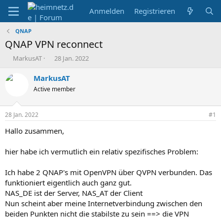
Anmelden
Registrieren
QNAP
QNAP VPN reconnect
E
E
MarkusAT
28 Jan. 2022
r
r
s
s
MarkusAT
t
t
Active member
e
e
l
l
l
l
28 Jan. 2022
#1
e
t
r
a
Hallo zusammen,
m
hier habe ich vermutlich ein relativ spezifisches Problem:
Ich habe 2 QNAP's mit OpenVPN über QVPN verbunden. Das
funktioniert eigentlich auch ganz gut.
NAS_DE ist der Server, NAS_AT der Client
Nun scheint aber meine Internetverbindung zwischen den
beiden Punkten nicht die stabilste zu sein ==> die VPN