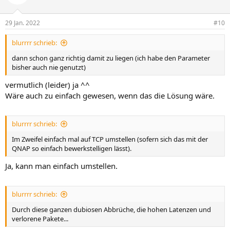
i
o
n
29 Jan. 2022
#10
e
n
blurrrr schrieb:
:
dann schon ganz richtig damit zu liegen (ich habe den Parameter
bisher auch nie genutzt)
vermutlich (leider) ja ^^
Wäre auch zu einfach gewesen, wenn das die Lösung wäre.
blurrrr schrieb:
Im Zweifel einfach mal auf TCP umstellen (sofern sich das mit der
QNAP so einfach bewerkstelligen lässt).
Ja, kann man einfach umstellen.
blurrrr schrieb:
Durch diese ganzen dubiosen Abbrüche, die hohen Latenzen und
verlorene Pakete...