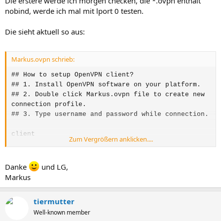
Die erstere werde ich morgen checken, die *.ovpn enthält
nobind, werde ich mal mit lport 0 testen.
Die sieht aktuell so aus:
Markus.ovpn schrieb:
## How to setup OpenVPN client?
## 1. Install OpenVPN software on your platform.
## 2. Double click Markus.ovpn file to create new
connection profile.
## 3. Type username and password while connection.
client
Zum Vergrößern anklicken....
dev tun
script-security 3
remote
meine DynDNS meinPort
Danke
und LG,
resolv-retry infinite
Markus
nobind
auth-nocache
tiermutter
auth-user-pass
Well-known member
##--------Zusätzlich eingefügte Zeilen Anfang-----