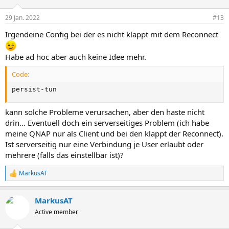
----
keepalive 10 60
29 Jan. 2022
#13
connect-retry-max infinite
route
meinLokalesIpNetzServerseitig
255.255.255.0
Irgendeine Config bei der es nicht klappt mit dem Reconnect
##--------Zusätzlich eingefügte Zeilen Ende-------
--
Habe ad hoc aber auch keine Idee mehr.
remote-cert-tls server
reneg-sec 0
Code:
cipher AES-256-CBC
persist-tun
tls-cipher TLS-ECDHE-RSA-WITH-AES-256-GCM-
SHA384:TLS-ECDHE-ECDSA-WITH-AES-256-GCM-
kann solche Probleme verursachen, aber den haste nicht
SHA384:TLS-DHE-RSA-WITH-AES-256-GCM-SHA384:TLS-
drin... Eventuell doch ein serverseitiges Problem (ich habe
DHE-RSA-WITH-AES-256-CBC-SHA256:TLS-DHE-RSA-WITH-
meine QNAP nur als Client und bei den klappt der Reconnect).
AES-256-CBC-SHA:TLS-DHE-RSA-WITH-AES-128-CBC-SHA
Ist serverseitig nur eine Verbindung je User erlaubt oder
comp-lzo
mehrere (falls das einstellbar ist)?
proto udp
explicit-exit-notify 1
MarkusAT
<ca>
R
e
-----BEGIN CERTIFICATE-----
a
xxx
MarkusAT
k
-----END CERTIFICATE-----
t
Active member
</ca>
i
o