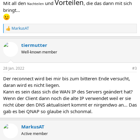
Vorteilen
Mit all den
und
, die das dann mit sich
Nachteilen
bringt...
MarkusAT
R
e
a
tiermutter
k
t
Well-known member
i
o
n
28 Jan. 2022
#3
e
n
Der reconnect wird bei mir bis zum bitteren Ende versucht,
:
daran wird es nicht liegen.
Kann es sein dass sich die WAN IP des Servers geändert hat?
Wenn der Client dann noch die alte IP verwendet weil er sie
nicht über den DNS aktualisiert kommt er nirgendwo an... Das
gab es bei QNAP so glaube ich schonmal.
MarkusAT
Active member