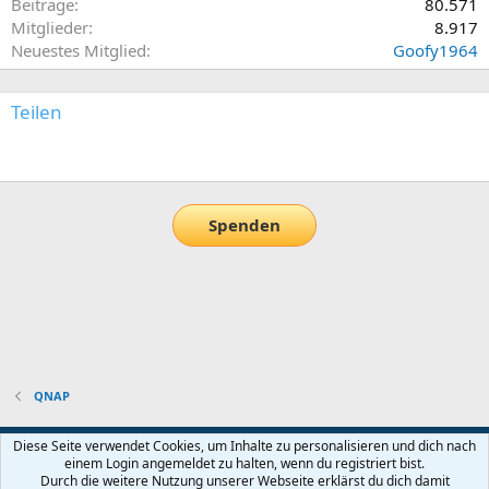
Beiträge
80.571
Mitglieder
8.917
Neuestes Mitglied
Goofy1964
Teilen
E-Mail
Link
Spenden
QNAP
Default-Theme
Diese Seite verwendet Cookies, um Inhalte zu personalisieren und dich nach
einem Login angemeldet zu halten, wenn du registriert bist.
Nutzungsbedingungen
Datenschutz
Hilfe und Impressum
Start
Durch die weitere Nutzung unserer Webseite erklärst du dich damit