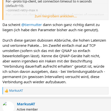
For --proto tcp-client, set connection timeout to n seconds
(default=10).
--connect-retry-max n
For --proto tcp-client, take n as the number of retries of connection
Zum Vergrößern anklicken....
attempt (default=infinite).
Da scheint
@tiermutter
dann schon ganz richtig damit zu
liegen (ich habe den Parameter bisher auch nie genutzt).
Durch diese ganzen dubiosen Abbrüche, die hohen Latenzen
und verlorene Pakete... Im Zweifel einfach mal auf TCP
umstellen (sofern sich das mit der QNAP so einfach
bewerkstelligen lässt). Kenne die QNAP-Geräte halt nicht,
aber wenn irgendwo ein Haken mit der Beschriftung
"Verbindung dauerhaft aufrecht erhalten" gesetzt ist, würde
ich schon davon ausgeben, dass - bei Verbindungsabbruch -
permanent (in gewissen Intervallen) versucht wird, diese
Verbindung auch wieder aufzubauen.
MarkusAT
R
e
a
MarkusAT
k
t
Active member