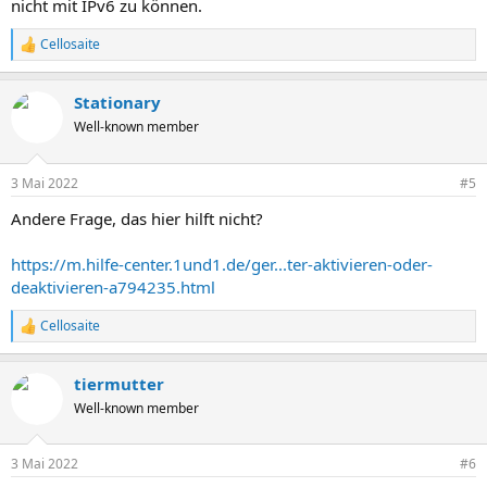
nicht mit IPv6 zu können.
Cellosaite
R
e
a
Stationary
k
t
Well-known member
i
o
n
3 Mai 2022
#5
e
n
Andere Frage, das hier hilft nicht?
:
https://m.hilfe-center.1und1.de/ger...ter-aktivieren-oder-
deaktivieren-a794235.html
Cellosaite
R
e
a
tiermutter
k
t
Well-known member
i
o
n
3 Mai 2022
#6
e