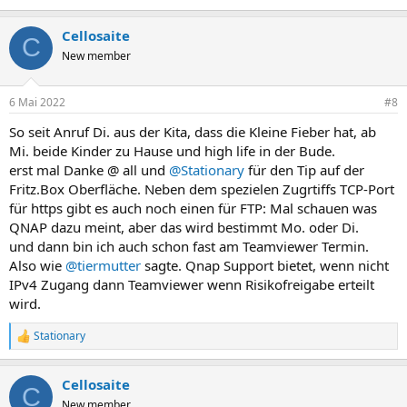
Cellosaite
C
New member
6 Mai 2022
#8
So seit Anruf Di. aus der Kita, dass die Kleine Fieber hat, ab
Mi. beide Kinder zu Hause und high life in der Bude.
erst mal Danke @ all und
@Stationary
für den Tip auf der
Fritz.Box Oberfläche. Neben dem spezielen Zugrtiffs TCP-Port
für https gibt es auch noch einen für FTP: Mal schauen was
QNAP dazu meint, aber das wird bestimmt Mo. oder Di.
und dann bin ich auch schon fast am Teamviewer Termin.
Also wie
@tiermutter
sagte. Qnap Support bietet, wenn nicht
IPv4 Zugang dann Teamviewer wenn Risikofreigabe erteilt
wird.
Stationary
R
e
a
Cellosaite
k
C
t
New member