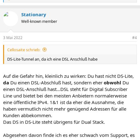
e
a
Stationary
k
t
Well-known member
i
o
n
3 Mai 2022
#4
e
n
Cellosaite schrieb:
:
DS-Lite-Tunnel an, da ich eine DSL Anschluß habe
Auf die Gefahr hin, kleinlich zu wirken: Du hast nicht DS-Lite,
da
Du einen DSL-Abschluß hast, sondern eher
obwohl
Du
einen DSL-Anschluß hast…DSL steht für Digital Subscriber
Line und bietet bei den meisten Anbietern normalerweise
eine öffentliche IPv4. 1&1 ist da eher die Ausnahme, die
haben vermutlich nicht mehr genügend Adressen für alle
Kunden abbekommen.
Das DS in DS-Lite steht übrigens für Dual Stack.
Abgesehen davon finde ich es eher schwach vom Support, es