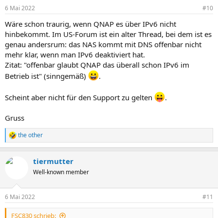
n
6 Mai 2022
#10
e
n
Wäre schon traurig, wenn QNAP es über IPv6 nicht
:
hinbekommt. Im US-Forum ist ein alter Thread, bei dem ist es
genau andersrum: das NAS kommt mit DNS offenbar nicht
mehr klar, wenn man IPv6 deaktiviert hat.
Zitat: "offenbar glaubt QNAP das überall schon IPv6 im
Betrieb ist" (sinngemäß)
.
Scheint aber nicht für den Support zu gelten
.
Gruss
the other
R
e
a
tiermutter
k
t
Well-known member
i
o
n
6 Mai 2022
#11
e
n
FSC830 schrieb:
: