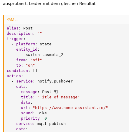
ausprobiert. Leider mit dem gleichen Resultat.
YAML:
alias
:
description
:
""
trigger
:
-
platform
:
 state

entity_id
:
-
 switch.tasmota_2

from
:
"off"
to
:
"on"
condition
:
[
]
action
:
-
service
:
 notify.pushover

data
:
message
:
 Post 📮

title
:
"Title of message"
data
:
url
:
"https://www.home-assistant.io/"
sound
:
 Bike

priority
:
0
-
service
:
 mqtt.publish

data
: