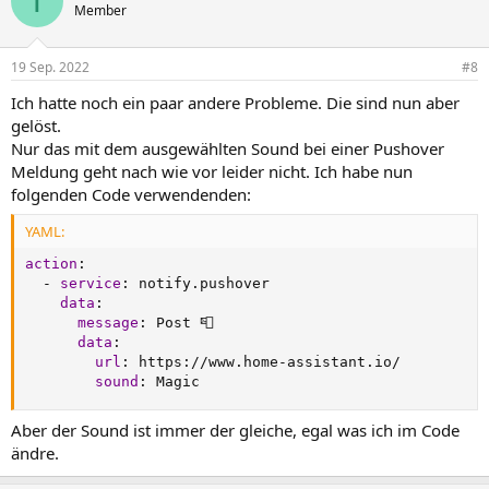
T
Member
19 Sep. 2022
#8
Ich hatte noch ein paar andere Probleme. Die sind nun aber
gelöst.
Nur das mit dem ausgewählten Sound bei einer Pushover
Meldung geht nach wie vor leider nicht. Ich habe nun
folgenden Code verwendenden:
YAML:
action
:
-
service
:
 notify.pushover

data
:
message
:
 Post 📮

data
:
url
:
 https
:
//www.home
-
assistant.io/

sound
:
 Magic
Aber der Sound ist immer der gleiche, egal was ich im Code
ändre.