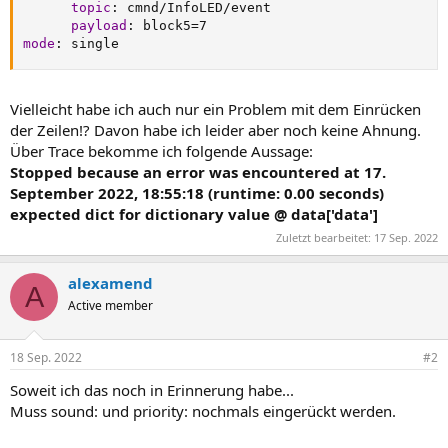
topic
:
 cmnd/InfoLED/event

payload
:
mode
:
 single
Vielleicht habe ich auch nur ein Problem mit dem Einrücken
der Zeilen!? Davon habe ich leider aber noch keine Ahnung.
Über Trace bekomme ich folgende Aussage:
Stopped because an error was encountered at 17.
September 2022, 18:55:18 (runtime: 0.00 seconds)
expected dict for dictionary value @ data['data']
Zuletzt bearbeitet:
17 Sep. 2022
alexamend
A
Active member
18 Sep. 2022
#2
Soweit ich das noch in Erinnerung habe...
Muss sound: und priority: nochmals eingerückt werden.