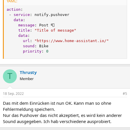
YAML:
action
:
-
service
:
 notify.pushover

data
:
message
:
 Post 📮

title
:
"Title of message"
data
:
url
:
"https://www.home-assistant.io/"
sound
:
 Bike

priority
:
0
Thrusty
T
Member
18 Sep. 2022
#5
Das mit dem Einrücken ist nun OK. Kann man so ohne
Fehlermeldung speichern.
Nur das Pushover das nicht akzeptiert, es wird kein anderer
Sound ausgegeben. Ich hab verschiedene ausprobiert.