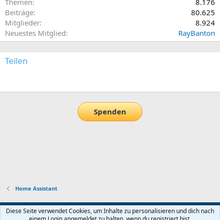
Themen
8.176
Beiträge
80.625
Mitglieder
8.924
Neuestes Mitglied
RayBanton
Teilen
E-Mail
Link
Spenden
Home Assistant
Default-Theme
Diese Seite verwendet Cookies, um Inhalte zu personalisieren und dich nach
einem Login angemeldet zu halten, wenn du registriert bist.