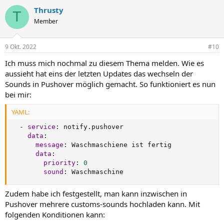
Thrusty
T
Member
9 Okt. 2022
#10
Ich muss mich nochmal zu diesem Thema melden. Wie es
aussieht hat eins der letzten Updates das wechseln der
Sounds in Pushover möglich gemacht. So funktioniert es nun
bei mir:
YAML:
-
service
:
 notify.pushover

data
:
message
:
 Waschmaschiene ist fertig

data
:
priority
:
0
sound
:
 Waschmaschine
Zudem habe ich festgestellt, man kann inzwischen in
Pushover mehrere customs-sounds hochladen kann. Mit
folgenden Konditionen kann: