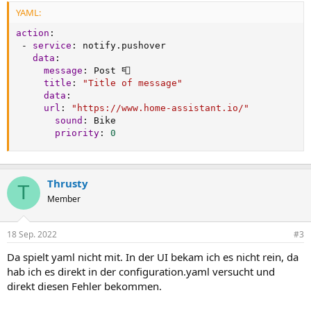
YAML:
action
:
-
service
:
 notify.pushover

data
:
message
:
 Post 📮

title
:
"Title of message"
data
:
url
:
"https://www.home-assistant.io/"
sound
:
 Bike

priority
:
0
Thrusty
T
Member
18 Sep. 2022
#3
Da spielt yaml nicht mit. In der UI bekam ich es nicht rein, da
hab ich es direkt in der configuration.yaml versucht und
direkt diesen Fehler bekommen.