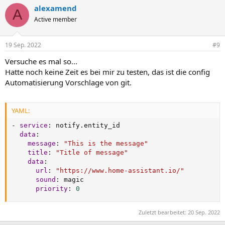
alexamend
A
Active member
19 Sep. 2022
#9
Versuche es mal so...
Hatte noch keine Zeit es bei mir zu testen, das ist die config
Automatisierung Vorschlage von git.
YAML:
-
service
:
 notify.entity_id

data
:
message
:
"This is the message"
title
:
"Title of message"
data
:
url
:
"https://www.home-assistant.io/"
sound
:
 magic

priority
:
0
Zuletzt bearbeitet:
20 Sep. 2022