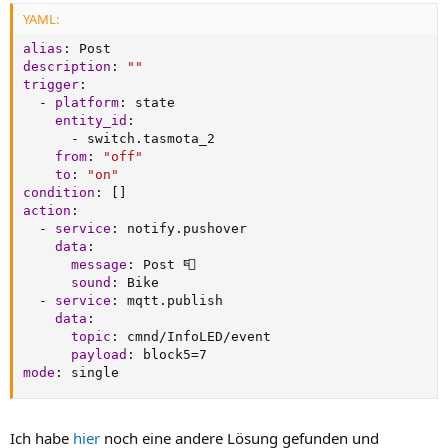
YAML:
alias
:
description
:
""
trigger
:
-
platform
:
 state

entity_id
:
-
 switch.tasmota_2

from
:
"off"
to
:
"on"
condition
:
[
]
action
:
-
service
:
 notify.pushover

data
:
message
:
 Post 📮

sound
:
 Bike

-
service
:
 mqtt.publish

data
:
topic
:
 cmnd/InfoLED/event

payload
:
mode
:
 single
Ich habe
hier
noch eine andere Lösung gefunden und