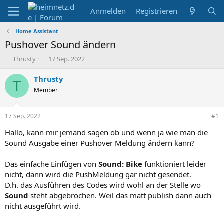
Anmelden
Registrieren
Home Assistant
Pushover Sound ändern
E
E
Thrusty
17 Sep. 2022
r
r
s
s
Thrusty
T
t
t
Member
e
e
l
l
l
l
17 Sep. 2022
#1
e
t
r
a
Hallo, kann mir jemand sagen ob und wenn ja wie man die
m
Sound Ausgabe einer Pushover Meldung ändern kann?
Das einfache Einfügen von
Sound: Bike
funktioniert leider
nicht, dann wird die PushMeldung gar nicht gesendet.
D.h. das Ausführen des Codes wird wohl an der Stelle wo
Sound
steht abgebrochen. Weil das matt publish dann auch
nicht ausgeführt wird.