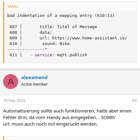
YAML:
bad indentation of a mapping entry (610
:
13)

 607 
|
       title
:
 Titel of Message

 608 
|
       data
:
 609 
|
       url
:
 https
:
//www.home
-
assistant.io/

 610 
|
        sound
:
---
---
---
---
---
^

 611 
|
-
service
:
 mqtt.publish
alexamend
A
Active member
18 Sep. 2022
#4
Automatisierung sollte auch funktionieren, hatte aber einen
Fehler drin, da vom Handy aus eingegeben... SORRY
url: muss auch noch mit eingerückt werden.