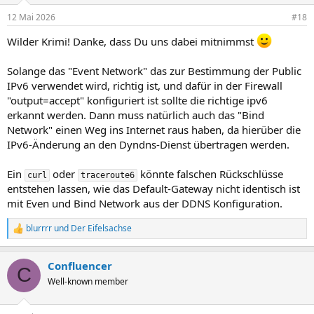
12 Mai 2026
#18
Wilder Krimi! Danke, dass Du uns dabei mitnimmst
Solange das "Event Network" das zur Bestimmung der Public
IPv6 verwendet wird, richtig ist, und dafür in der Firewall
"output=accept" konfiguriert ist sollte die richtige ipv6
erkannt werden. Dann muss natürlich auch das "Bind
Network" einen Weg ins Internet raus haben, da hierüber die
IPv6-Änderung an den Dyndns-Dienst übertragen werden.
Ein
oder
könnte falschen Rückschlüsse
curl
traceroute6
entstehen lassen, wie das Default-Gateway nicht identisch ist
mit Even und Bind Network aus der DDNS Konfiguration.
blurrrr
und
Der Eifelsachse
R
e
a
Confluencer
k
C
t
Well-known member
i
o
n