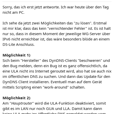
Sorry, das ich erst jetzt antworte. Ich war heute über den Tag
nicht am PC.
Ich sehe da jetzt zwei Möglichkeiten das "zu lösen". Erstmal
ist mir klar, dass das kein "vernichtender Fehler" ist. Es ist halt
nur so, dass in diesem Moment der jeweilige WG-Server über
IPv6 nicht erreichbar ist, das wäre besonders blöde an einem
DS-Lite Anschluss.
Möglichkeit 1)
Sich beim "Hersteller" des DynDNS-Clients "beschweren" und
den Bug melden, denn ein Bug ist es ganz offensichtlich, da
eine ULA nicht ins Internet geroutet wird, also hat sie auch nix
im öffentlichen DNS zu suchen. Und dann das Update für den
DynDNS Client installieren. Eventuell man auf dem Gerät
mittels Scripting einen "work-around" schalten.
Möglichkeit 2)
Am "
Hauptrouter
" wird die ULA-Funktion deaktiviert, somit
gibt es im LAN nur noch GUA und LLA. Damit kann dann
keine ULA mehr ins öffentliche DNS gemeldet werden vom