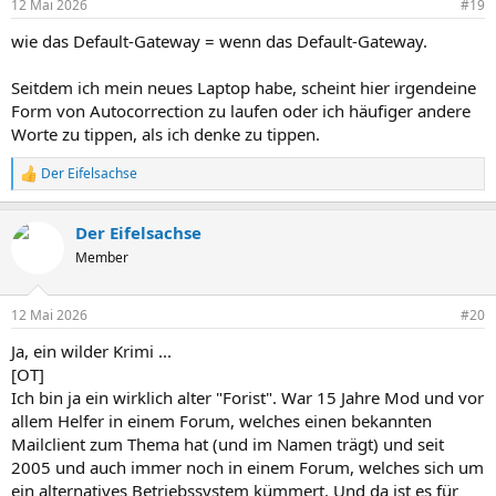
12 Mai 2026
#19
e
n
wie das Default-Gateway = wenn das Default-Gateway.
:
Seitdem ich mein neues Laptop habe, scheint hier irgendeine
Form von Autocorrection zu laufen oder ich häufiger andere
Worte zu tippen, als ich denke zu tippen.
Der Eifelsachse
R
e
a
Der Eifelsachse
k
t
Member
i
o
n
12 Mai 2026
#20
e
n
Ja, ein wilder Krimi ...
:
[OT]
Ich bin ja ein wirklich alter "Forist". War 15 Jahre Mod und vor
allem Helfer in einem Forum, welches einen bekannten
Mailclient zum Thema hat (und im Namen trägt) und seit
2005 und auch immer noch in einem Forum, welches sich um
ein alternatives Betriebssystem kümmert. Und da ist es für