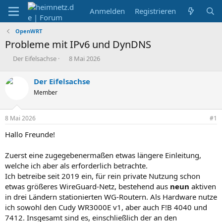
Anmelden
Registrieren
OpenWRT
Probleme mit IPv6 und DynDNS
E
E
Der Eifelsachse
8 Mai 2026
r
r
s
s
Der Eifelsachse
t
t
Member
e
e
l
l
l
l
8 Mai 2026
#1
e
t
r
a
Hallo Freunde!
m
Zuerst eine zugegebenermaßen etwas längere Einleitung,
welche ich aber als erforderlich betrachte.
Ich betreibe seit 2019 ein, für rein private Nutzung schon
etwas größeres WireGuard-Netz, bestehend aus
neun
aktiven
in drei Ländern stationierten WG-Routern. Als Hardware nutze
ich sowohl den Cudy WR3000E v1, aber auch F!B 4040 und
7412. Insgesamt sind es, einschließlich der an den