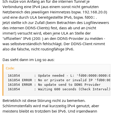
Ich nutze von Anfang an für die internen Tunnel je
Verbindung eine IPv4 (aus einem sonst nicht genutzten
Netzbereich des jeweiligen Heimnetzes bspw. 192.168.20.0)
und eine durch ULA bereitgestellte IPv6, bspw. fd00:: .
Jetzt stellte ich zur Zufall (beim Betrachten des Logfileviewers
des internen DDNS-Clients) fest, dass ab und an (nicht
immer!) versucht wird, eben jene ULA an Stelle der
"offiziellen" IPv6 (200: ) an den DDNS-Provider zu melden -
was selbstverständlich fehlschlägt. Der DDNS-Client nimmt
also die falsche, nicht routingfähige IPv6.
Das sieht dann im Log so aus:
Code:
 161054       : Update needed - L: 'fd00:0000:0000:00
 161054 ERROR : No or private or invalid IP 'fd00:000
 161054 ERROR : No update send to DDNS Provider

 161054       : Waiting 600 seconds (Check Interval);
Betrieblich ist diese Störung nicht zu bemerken.
Schlimmstenfalls wird mal kurzzeitig IPv4 genutzt, aber
meistens bleibt es trotzdem bei IPv6. Und irgendwann