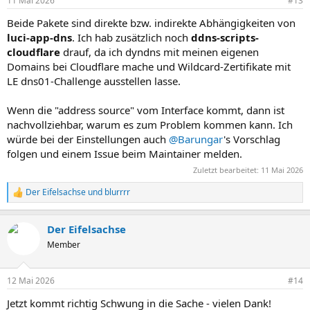
11 Mai 2026
#13
e
n
Beide Pakete sind direkte bzw. indirekte Abhängigkeiten von
:
luci-app-dns
. Ich hab zusätzlich noch
ddns-scripts-
cloudflare
drauf, da ich dyndns mit meinen eigenen
Domains bei Cloudflare mache und Wildcard-Zertifikate mit
LE dns01-Challenge ausstellen lasse.
Wenn die "address source" vom Interface kommt, dann ist
nachvollziehbar, warum es zum Problem kommen kann. Ich
würde bei der Einstellungen auch
@Barungar
's Vorschlag
folgen und einem Issue beim Maintainer melden.
Zuletzt bearbeitet:
11 Mai 2026
Der Eifelsachse
und
blurrrr
R
e
a
Der Eifelsachse
k
t
Member
i
o
n
12 Mai 2026
#14
e
n
Jetzt kommt richtig Schwung in die Sache - vielen Dank!
: