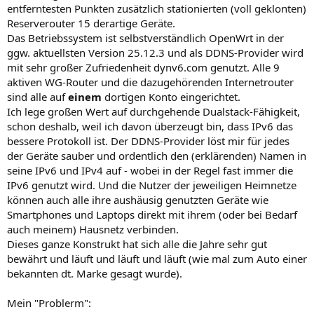
entferntesten Punkten zusätzlich stationierten (voll geklonten)
Reserverouter 15 derartige Geräte.
Das Betriebssystem ist selbstverständlich OpenWrt in der
ggw. aktuellsten Version 25.12.3 und als DDNS-Provider wird
mit sehr großer Zufriedenheit dynv6.com genutzt. Alle 9
aktiven WG-Router und die dazugehörenden Internetrouter
sind alle auf
einem
dortigen Konto eingerichtet.
Ich lege großen Wert auf durchgehende Dualstack-Fähigkeit,
schon deshalb, weil ich davon überzeugt bin, dass IPv6 das
bessere Protokoll ist. Der DDNS-Provider löst mir für jedes
der Geräte sauber und ordentlich den (erklärenden) Namen in
seine IPv6 und IPv4 auf - wobei in der Regel fast immer die
IPv6 genutzt wird. Und die Nutzer der jeweiligen Heimnetze
können auch alle ihre aushäusig genutzten Geräte wie
Smartphones und Laptops direkt mit ihrem (oder bei Bedarf
auch meinem) Hausnetz verbinden.
Dieses ganze Konstrukt hat sich alle die Jahre sehr gut
bewährt und läuft und läuft und läuft (wie mal zum Auto einer
bekannten dt. Marke gesagt wurde).
Mein "Problerm":