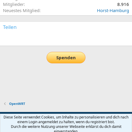
Mitglieder
8.916
Neuestes Mitglied
Horst-Hamburg
Teilen
E-Mail
Link
Spenden
OpenWRT
Default-Theme
Diese Seite verwendet Cookies, um Inhalte zu personalisieren und dich nach
einem Login angemeldet zu halten, wenn du registriert bist.
Nutzungsbedingungen
Datenschutz
Hilfe und Impressum
Start
Durch die weitere Nutzung unserer Webseite erklärst du dich damit
R
einverstanden.