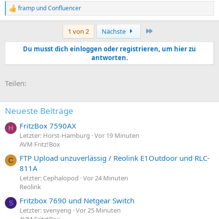
framp
und
Confluencer
R
e
a
Letzte
1 von 2
Nächste
k
t
Du musst dich einloggen oder registrieren, um hier zu
i
antworten.
o
n
e
E-Mail
Link
n
Teilen:
:
Neueste Beiträge
FritzBox 7590AX
H
Letzter: Horst-Hamburg
Vor 19 Minuten
AVM Fritz!Box
FTP Upload unzuverlässig / Reolink E1Outdoor und RLC-
C
811A
Letzter: Cephalopod
Vor 24 Minuten
Reolink
Fritzbox 7690 und Netgear Switch
S
Letzter: svenyeng
Vor 25 Minuten