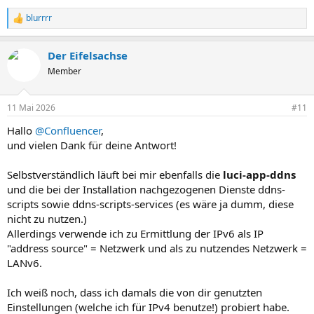
blurrrr
R
e
a
Der Eifelsachse
k
t
Member
i
o
n
11 Mai 2026
#11
e
n
Hallo
@Confluencer
,
:
und vielen Dank für deine Antwort!
Selbstverständlich läuft bei mir ebenfalls die
luci-app-ddns
und die bei der Installation nachgezogenen Dienste ddns-
scripts sowie ddns-scripts-services (es wäre ja dumm, diese
nicht zu nutzen.)
Allerdings verwende ich zu Ermittlung der IPv6 als IP
"address source" = Netzwerk und als zu nutzendes Netzwerk =
LANv6.
Ich weiß noch, dass ich damals die von dir genutzten
Einstellungen (welche ich für IPv4 benutze!) probiert habe.