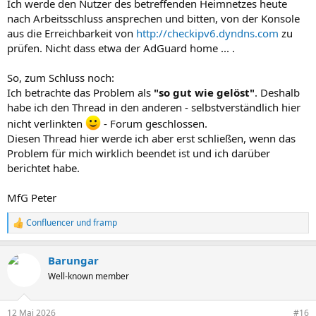
Ich werde den Nutzer des betreffenden Heimnetzes heute
nach Arbeitsschluss ansprechen und bitten, von der Konsole
aus die Erreichbarkeit von
http://checkipv6.dyndns.com
zu
prüfen. Nicht dass etwa der AdGuard home ... .
So, zum Schluss noch:
Ich betrachte das Problem als
"so gut wie gelöst"
. Deshalb
habe ich den Thread in den anderen - selbstverständlich hier
nicht verlinkten
- Forum geschlossen.
Diesen Thread hier werde ich aber erst schließen, wenn das
Problem für mich wirklich beendet ist und ich darüber
berichtet habe.
MfG Peter
Confluencer
und
framp
R
e
a
Barungar
k
t
Well-known member
i
o
n
12 Mai 2026
#16