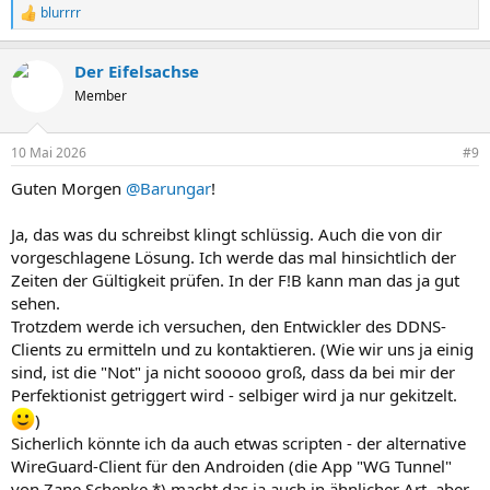
blurrrr
R
e
a
Der Eifelsachse
k
t
Member
i
o
n
10 Mai 2026
#9
e
n
Guten Morgen
@Barungar
!
:
Ja, das was du schreibst klingt schlüssig. Auch die von dir
vorgeschlagene Lösung. Ich werde das mal hinsichtlich der
Zeiten der Gültigkeit prüfen. In der F!B kann man das ja gut
sehen.
Trotzdem werde ich versuchen, den Entwickler des DDNS-
Clients zu ermitteln und zu kontaktieren. (Wie wir uns ja einig
sind, ist die "Not" ja nicht sooooo groß, dass da bei mir der
Perfektionist getriggert wird - selbiger wird ja nur gekitzelt.
)
Sicherlich könnte ich da auch etwas scripten - der alternative
WireGuard-Client für den Androiden (die App "WG Tunnel"
von Zane Schepke *) macht das ja auch in ähnlicher Art, aber