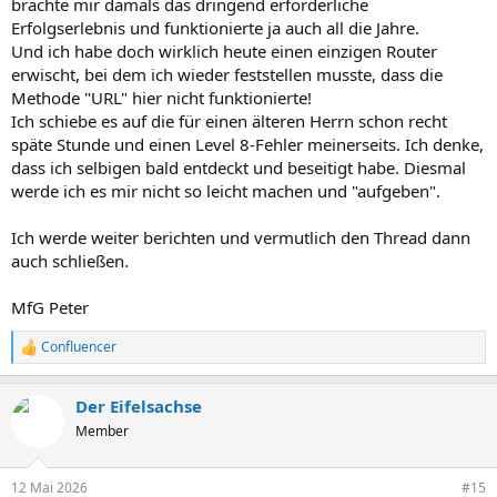
brachte mir damals das dringend erforderliche
Erfolgserlebnis und funktionierte ja auch all die Jahre.
Und ich habe doch wirklich heute einen einzigen Router
erwischt, bei dem ich wieder feststellen musste, dass die
Methode "URL" hier nicht funktionierte!
Ich schiebe es auf die für einen älteren Herrn schon recht
späte Stunde und einen Level 8-Fehler meinerseits. Ich denke,
dass ich selbigen bald entdeckt und beseitigt habe. Diesmal
werde ich es mir nicht so leicht machen und "aufgeben".
Ich werde weiter berichten und vermutlich den Thread dann
auch schließen.
MfG Peter
Confluencer
R
e
a
Der Eifelsachse
k
t
Member
i
o
n
12 Mai 2026
#15
e