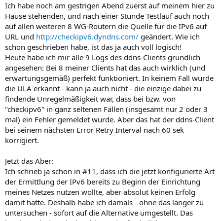
Ich habe noch am gestrigen Abend zuerst auf meinem hier zu
Hause stehenden, und nach einer Stunde Testlauf auch noch
auf allen weiteren 8 WG-Routern die Quelle für die IPv6 auf
URL und
http://checkipv6.dyndns.com/
geändert. Wie ich
schon geschrieben habe, ist das ja auch voll logisch!
Heute habe ich mir alle 9 Logs des ddns-Clients gründlich
angesehen: Bei 8 meiner Clients hat das auch wirklich (und
erwartungsgemäß) perfekt funktioniert. In keinem Fall wurde
die ULA erkannt - kann ja auch nicht - die einzige dabei zu
findende Unregelmäßigkeit war, dass bei bzw. von
"checkipv6" in ganz seltenen Fällen (insgesamt nur 2 oder 3
mal) ein Fehler gemeldet wurde. Aber das hat der ddns-Client
bei seinem nächsten Error Retry Interval nach 60 sek
korrigiert.
Jetzt das Aber:
Ich schrieb ja schon in #11, dass ich die jetzt konfigurierte Art
der Ermittlung der IPv6 bereits zu Beginn der Einrichtung
meines Netzes nutzen wollte, aber absolut keinen Erfolg
damit hatte. Deshalb habe ich damals - ohne das länger zu
untersuchen - sofort auf die Alternative umgestellt. Das