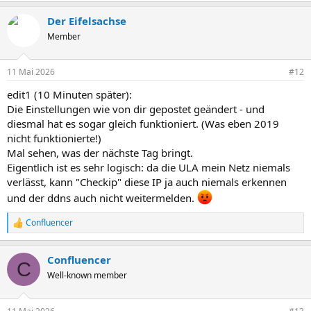
a
Der Eifelsachse
k
t
Member
i
o
n
11 Mai 2026
#12
e
n
edit1 (10 Minuten später):
:
Die Einstellungen wie von dir gepostet geändert - und
diesmal hat es sogar gleich funktioniert. (Was eben 2019
nicht funktionierte!)
Mal sehen, was der nächste Tag bringt.
Eigentlich ist es sehr logisch: da die ULA mein Netz niemals
verlässt, kann "Checkip" diese IP ja auch niemals erkennen
und der ddns auch nicht weitermelden.
Confluencer
R
e
a
Confluencer
k
C
t
Well-known member
i
o
n