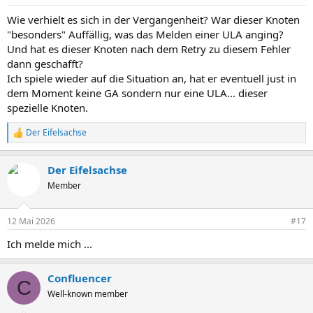
e
n
Wie verhielt es sich in der Vergangenheit? War dieser Knoten
:
"besonders" Auffällig, was das Melden einer ULA anging?
Und hat es dieser Knoten nach dem Retry zu diesem Fehler
dann geschafft?
Ich spiele wieder auf die Situation an, hat er eventuell just in
dem Moment keine GA sondern nur eine ULA... dieser
spezielle Knoten.
Der Eifelsachse
R
e
a
Der Eifelsachse
k
t
Member
i
o
n
12 Mai 2026
#17
e
n
Ich melde mich ...
:
Confluencer
C
Well-known member