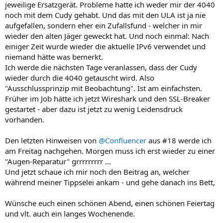
jeweilige Ersatzgerät. Probleme hatte ich weder mir der 4040
noch mit dem Cudy gehabt. Und das mit den ULA ist ja nie
aufgefallen, sondern eher ein Zufallsfund - welcher in mir
wieder den alten Jäger geweckt hat. Und noch einmal: Nach
einiger Zeit wurde wieder die aktuelle IPv6 verwendet und
niemand hätte was bemerkt.
Ich werde die nächsten Tage veranlassen, dass der Cudy
wieder durch die 4040 getauscht wird. Also
"Ausschlussprinzip mit Beobachtung". Ist am einfachsten.
Früher im Job hätte ich jetzt Wireshark und den SSL-Breaker
gestartet - aber dazu ist jetzt zu wenig Leidensdruck
vorhanden.
Den letzten Hinweisen von
@Confluencer
aus #18 werde ich
am Freitag nachgehen. Morgen muss ich erst wieder zu einer
"Augen-Reparatur" grrrrrrrrr ...
Und jetzt schaue ich mir noch den Beitrag an, welcher
während meiner Tippselei ankam - und gehe danach ins Bett,
Wünsche euch einen schönen Abend, einen schönen Feiertag
und vlt. auch ein langes Wochenende.