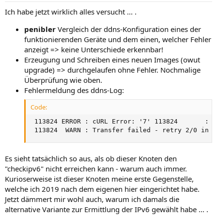
n
Ich habe jetzt wirklich alles versucht ... .
:
penibler
Vergleich der ddns-Konfiguration eines der
funktionierenden Geräte und dem einen, welcher Fehler
anzeigt => keine Unterschiede erkennbar!
Erzeugung und Schreiben eines neuen Images (owut
upgrade) => durchgelaufen ohne Fehler. Nochmalige
Überprüfung wie oben.
Fehlermeldung des ddns-Log:
Code:
 113824 ERROR : cURL Error: '7' 113824       : c
 113824  WARN : Transfer failed - retry 2/0 in 6
Es sieht tatsächlich so aus, als ob dieser Knoten den
"checkipv6" nicht erreichen kann - warum auch immer.
Kurioserweise ist dieser Knoten meine erste Gegenstelle,
welche ich 2019 nach dem eigenen hier eingerichtet habe.
Jetzt dämmert mir wohl auch, warum ich damals die
alternative Variante zur Ermittlung der IPv6 gewählt habe ... .