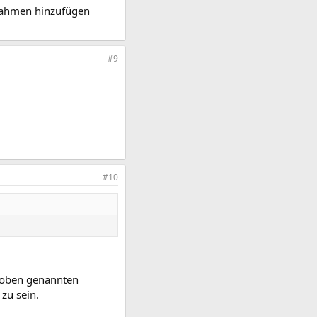
snahmen hinzufügen
#9
#10
n oben genannten
zu sein.