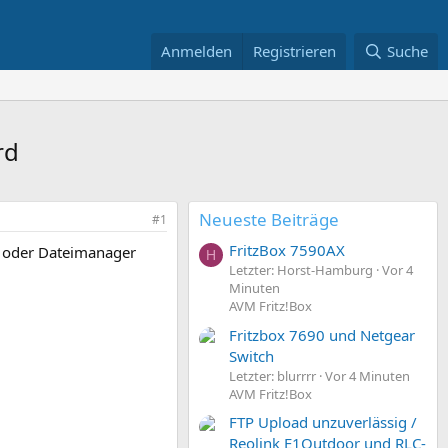
Anmelden
Registrieren
Suche
rd
Neueste Beiträge
#1
FritzBox 7590AX
p oder Dateimanager
H
Letzter: Horst-Hamburg
Vor 4
Minuten
AVM Fritz!Box
Fritzbox 7690 und Netgear
Switch
Letzter: blurrrr
Vor 4 Minuten
AVM Fritz!Box
FTP Upload unzuverlässig /
Reolink E1Outdoor und RLC-