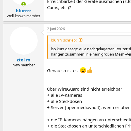
Erreichbarkeit der Geräte ausmachen (z.B.
e
Cams, etc.)?
n
blurrrr
:
Well-known member
2 Juni 2026
blurrrr schrieb:
lso kurz gesagt: ALle nachgelagerten Router
hängen zusammen in einem großen Mesh-Ve
zte1m
New member
Genau so ist es.
über WireGuard sind nicht erreichbar
+ alle IP-Kameras
+ alle Steckdosen
+ Server (openmediavault), wenn er über S
+ die IP-Kameras hängen an unterschiedli
+ die Steckdosen an unterschiedlichen F