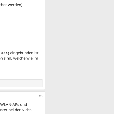
cher werden)
.XXX) eingebunden ist.
en sind, welche wie im
#6
ch WLAN-APs und
er bei der Nicht-