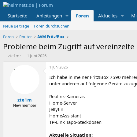
Startseite
Anleitungen
Foren
Aktuelles
Mi
Neue Beiträge
Foren durchsuchen
Foren
Router
AVM Fritz!Box
Probleme beim Zugriff auf vereinzelt
E
E
zte1m
1 Juni 2026
r
r
s
s
1 Juni 2026
t
t
Ich habe in meiner Fritz!Box 7590 mehr
e
e
l
l
unter anderen auf folgende Geräte zuzugr
l
l
e
t
Reolink-Kameras
zte1m
r
a
Home-Server
m
New member
Jellyfin
HomeAssistant
TP-Link Tapo-Steckdosen
Aktuelle Situation: