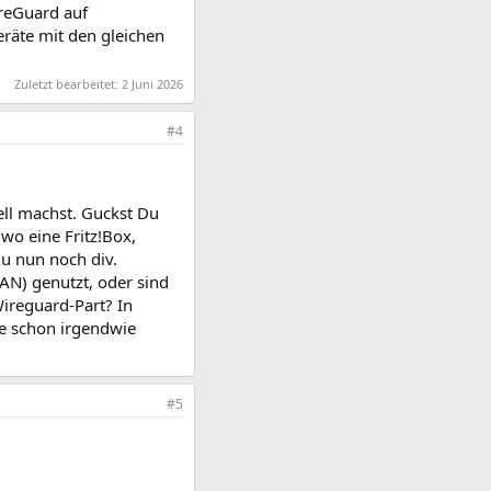
ireGuard auf
eräte mit den gleichen
Zuletzt bearbeitet:
2 Juni 2026
#4
ell machst. Guckst Du
dwo eine Fritz!Box,
u nun noch div.
AN) genutzt, oder sind
ireguard-Part? In
re schon irgendwie
#5