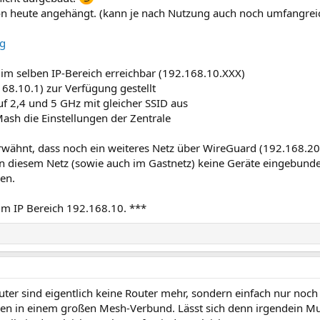
on heute angehängt. (kann je nach Nutzung auch noch umfangrei
nd im selben IP-Bereich erreichbar (192.168.10.XXX)
68.10.1) zur Verfügung gestellt
uf 2,4 und 5 GHz mit gleicher SSID aus
ash die Einstellungen der Zentrale
erwähnt, dass noch ein weiteres Netz über WireGuard (192.168.20
a in diesem Netz (sowie auch im Gastnetz) keine Geräte eingebund
len.
 im IP Bereich 192.168.10. ***
outer sind eigentlich keine Router mehr, sondern einfach nur no
in einem großen Mesh-Verbund. Lässt sich denn irgendein Must