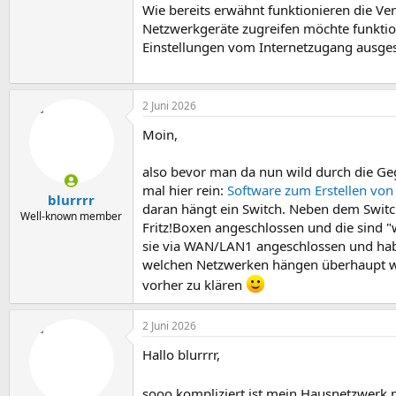
Wie bereits erwähnt funktionieren die V
Netzwerkgeräte zugreifen möchte funktioni
Einstellungen vom Internetzugang ausges
2 Juni 2026
Moin,
also bevor man da nun wild durch die Gege
mal hier rein:
Software zum Erstellen von
blurrrr
daran hängt ein Switch. Neben dem Switc
Well-known member
Fritz!Boxen angeschlossen und die sind "w
sie via WAN/LAN1 angeschlossen und hab
welchen Netzwerken hängen überhaupt wel
vorher zu klären
2 Juni 2026
Hallo blurrrr,
sooo kompliziert ist mein Hausnetzwerk 