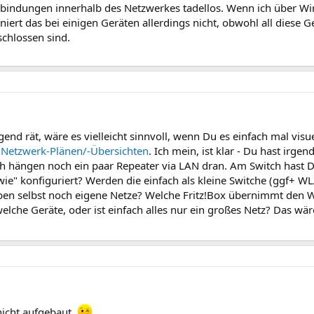
erbindungen innerhalb des Netzwerkes tadellos. Wenn ich über W
ert das bei einigen Geräten allerdings nicht, obwohl all diese G
chlossen sind.
nd rät, wäre es vielleicht sinnvoll, wenn Du es einfach mal visu
 Netzwerk-Plänen/-Übersichten
. Ich mein, ist klar - Du hast irgen
h hängen noch ein paar Repeater via LAN dran. Am Switch hast D
ie" konfiguriert? Werden die einfach als kleine Switche (ggf+ WL
en selbst noch eigene Netze? Welche Fritz!Box übernimmt den W
che Geräte, oder ist einfach alles nur ein großes Netz? Das wä
nicht aufgebaut.