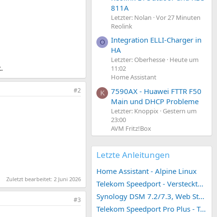
811A
Letzter: Nolan
Vor 27 Minuten
Reolink
Integration ELLI-Charger in
O
HA
Letzter: Oberhesse
Heute um
.
11:02
Home Assistant
7590AX - Huawei FTTR F50
#2
K
Main und DHCP Probleme
Letzter: Knoppix
Gestern um
23:00
AVM Fritz!Box
Letzte Anleitungen
Home Assistant - Alpine Linux
Zuletzt bearbeitet:
2 Juni 2026
Telekom Speedport - Versteckte Konfigurationen
Synology DSM 7.2/7.3, Web Station 4, Webdienst und Webportal erstellen (ehemals vHost)
#3
Telekom Speedport Pro Plus - Telefonie einrichten