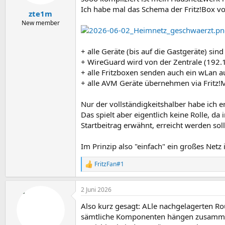
Ich habe mal das Schema der Fritz!Box v
zte1m
New member
+ alle Geräte (bis auf die Gastgeräte) si
+ WireGuard wird von der Zentrale (192.1
+ alle Fritzboxen senden auch ein wLan a
+ alle AVM Geräte übernehmen via Fritz!M
Nur der vollständigkeitshalber habe ich 
Das spielt aber eigentlich keine Rolle, d
Startbeitrag erwähnt, erreicht werden sol
Im Prinzip also "einfach" ein großes Netz
FritzFan#1
R
e
a
2 Juni 2026
k
t
Also kurz gesagt: ALle nachgelagerten R
i
o
sämtliche Komponenten hängen zusammen 
n