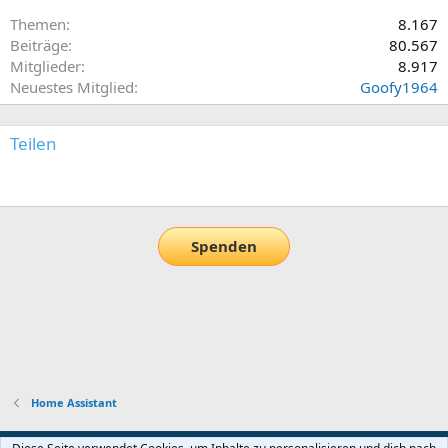
Themen
8.167
Beiträge
80.567
Mitglieder
8.917
Neuestes Mitglied
Goofy1964
Teilen
E-Mail
Link
Spenden
Home Assistant
Default-Theme