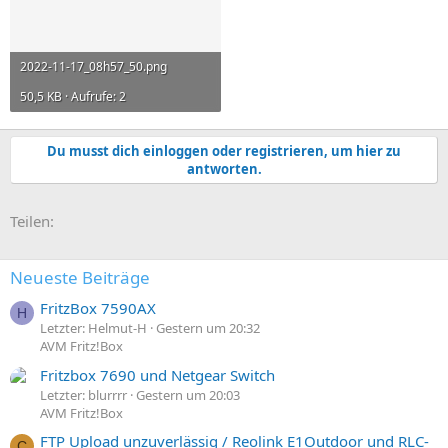
2022-11-17_08h57_50.png
50,5 KB · Aufrufe: 2
Du musst dich einloggen oder registrieren, um hier zu
antworten.
E-Mail
Link
Teilen:
Neueste Beiträge
FritzBox 7590AX
H
Letzter: Helmut-H
Gestern um 20:32
AVM Fritz!Box
Fritzbox 7690 und Netgear Switch
Letzter: blurrrr
Gestern um 20:03
AVM Fritz!Box
FTP Upload unzuverlässig / Reolink E1Outdoor und RLC-
C