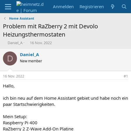
Anmelden
Registrieren
Home Assistant
Problem mit RaZberry 2 mit Devolo
Heizungsthermostaten
E
E
Daniel_A
16 Nov. 2022
r
r
s
s
Daniel_A
D
t
t
New member
e
e
l
l
l
l
16 Nov. 2022
#1
e
t
r
a
Hallo,
m
ich bin neu auf dem Home Assistant gebiet und habe noch ein
paar Startschwierigkeiten.
Mein Setup:
Raspberry Pi 400
RaZberry 2 Z-Wave Add-On Platine