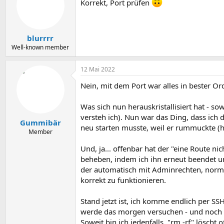
Korrekt, Port prüfen
blurrrr
Well-known member
12 Mai 2022
Nein, mit dem Port war alles in bester O
Was sich nun herauskristallisiert hat - so
versteh ich). Nun war das Ding, dass ich
Gummibär
neu starten musste, weil er rummuckte (hi
Member
Und, ja... offenbar hat der "eine Route n
beheben, indem ich ihn erneut beendet un
der automatisch mit Adminrechten, normal
korrekt zu funktionieren.
Stand jetzt ist, ich komme endlich per SS
werde das morgen versuchen - und noch im
Soweit bin ich jedenfalls, "rm -rf" lösch