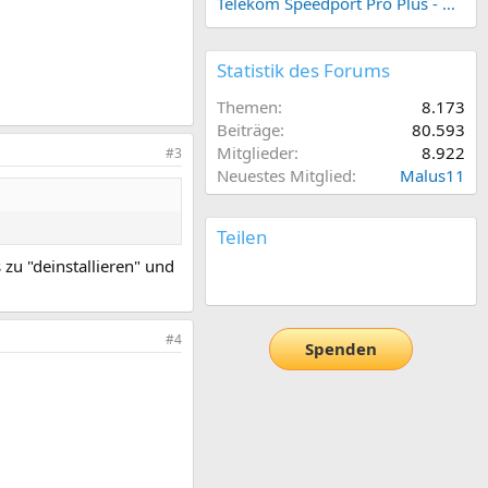
Telekom Speedport Pro Plus - Netzwerk einrichten
Statistik des Forums
Themen
8.173
Beiträge
80.593
Mitglieder
8.922
#3
Neuestes Mitglied
Malus11
Teilen
 zu "deinstallieren" und
E-Mail
Link
#4
Spenden