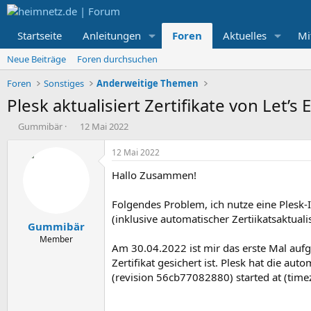
Startseite
Anleitungen
Foren
Aktuelles
Mi
Neue Beiträge
Foren durchsuchen
Foren
Sonstiges
Anderweitige Themen
Plesk aktualisiert Zertifikate von Let’s
E
E
Gummibär
12 Mai 2022
r
r
s
s
12 Mai 2022
t
t
Hallo Zusammen!
e
e
l
l
l
l
Folgendes Problem, ich nutze eine Plesk-I
e
t
(inklusive automatischer Zertiikatsaktualis
Gummibär
r
a
m
Member
Am 30.04.2022 ist mir das erste Mal auf
Zertifikat gesichert ist. Plesk hat die a
(revision 56cb77082880) started at (timez