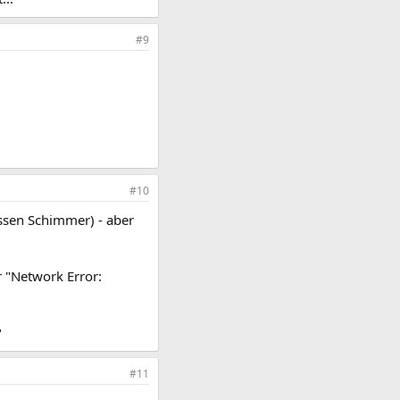
#9
#10
assen Schimmer) - aber
 "Network Error:
?
#11