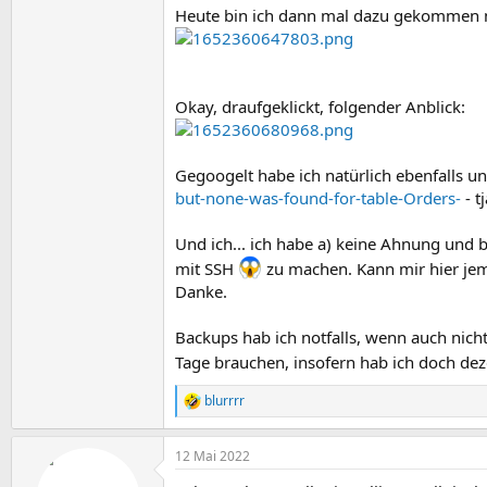
Heute bin ich dann mal dazu gekommen m
Okay, draufgeklickt, folgender Anblick:
Gegoogelt habe ich natürlich ebenfalls u
but-none-was-found-for-table-Orders-
- t
Und ich... ich habe a) keine Ahnung und b
mit SSH
zu machen. Kann mir hier jem
Danke.
Backups hab ich notfalls, wenn auch nicht
Tage brauchen, insofern hab ich doch dez
blurrrr
R
e
a
12 Mai 2022
k
t