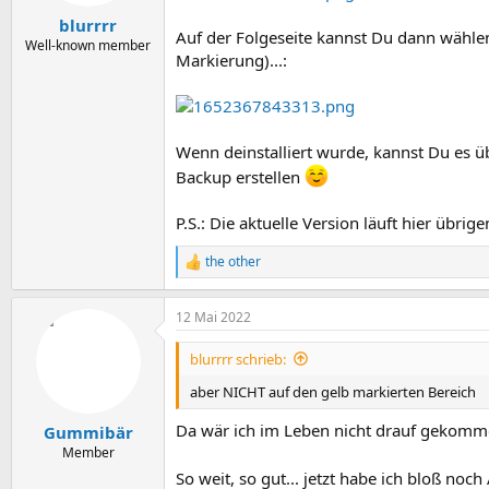
blurrrr
Auf der Folgeseite kannst Du dann wählen
Well-known member
Markierung)...:
Wenn deinstalliert wurde, kannst Du es üb
Backup erstellen
P.S.: Die aktuelle Version läuft hier übri
the other
R
e
a
12 Mai 2022
k
t
i
blurrrr schrieb:
o
n
aber NICHT auf den gelb markierten Bereich
e
n
Da wär ich im Leben nicht drauf gekom
Gummibär
:
Member
So weit, so gut... jetzt habe ich bloß noch 