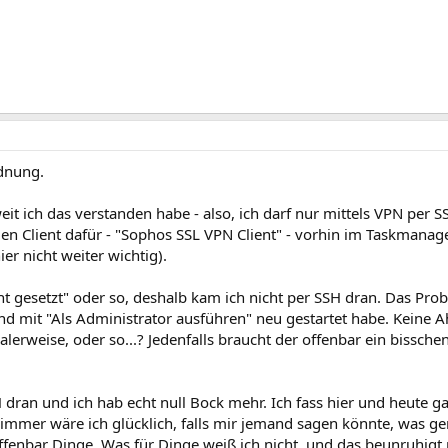
rdnung.
weit ich das verstanden habe - also, ich darf nur mittels VPN per S
 den Client dafür - "Sophos SSL VPN Client" - vorhin im Taskman
er nicht weiter wichtig).
icht gesetzt" oder so, deshalb kam ich nicht per SSH dran. Das Pro
d mit "Als Administrator ausführen" neu gestartet habe. Keine A
erweise, oder so...? Jedenfalls braucht der offenbar ein bissch
H dran und ich hab echt null Bock mehr. Ich fass hier und heute g
mer wäre ich glücklich, falls mir jemand sagen könnte, was gen
t offenbar Dinge. Was für Dinge weiß ich nicht, und das beunruhigt