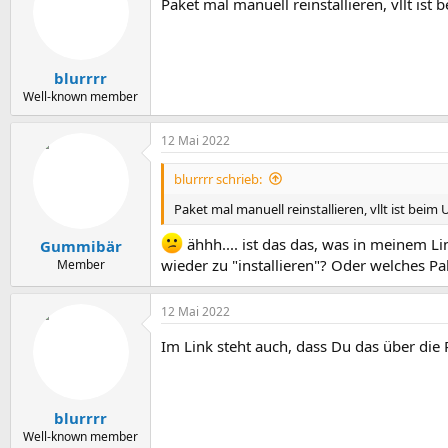
Paket mal manuell reinstallieren, vllt ist
i
o
n
e
n
blurrrr
:
Well-known member
12 Mai 2022
blurrrr schrieb:
Paket mal manuell reinstallieren, vllt ist beim
ähhh.... ist das das, was in meinem Li
Gummibär
wieder zu "installieren"? Oder welches Pak
Member
12 Mai 2022
Im Link steht auch, dass Du das über di
blurrrr
Well-known member