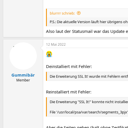
blurrrr schrieb:
P.S.: Die aktuelle Version läuft hier übrigens 
Also laut der Statusmail war das Update e
12 Mai 2022
Deinstalliert mit Fehler:
Gummibär
Die Erweiterung SSL It! wurde mit Fehlern entf
Member
Reinstalliert mit Fehler:
Die Erweiterung "SSL It!" konnte nicht installi
File '/usr/local/psa/var/search/segments_3pjx'
Aber die Seiten gehen (halt ohne Zertfikat