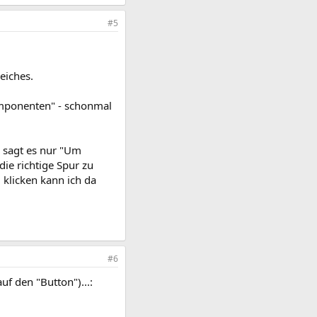
#5
reiches.
komponenten" - schonmal
e sagt es nur "Um
die richtige Spur zu
 klicken kann ich da
#6
uf den "Button")...: