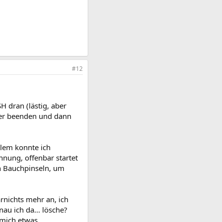
#12
SH dran (lästig, aber
ager beenden und dann
blem konnte ich
hnung, offenbar startet
en Bauchpinseln, um
arnichts mehr an, ich
au ich da... lösche?
 mich etwas.