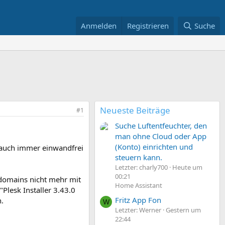
Anmelden
Registrieren
Suche
Neueste Beiträge
#1
Suche Luftentfeuchter, den
man ohne Cloud oder App
(Konto) einrichten und
f auch immer einwandfrei
steuern kann.
Letzter: charly700
Heute um
00:21
bdomains nicht mehr mit
Home Assistant
Plesk Installer 3.43.0
Fritz App Fon
.
W
Letzter: Werner
Gestern um
22:44