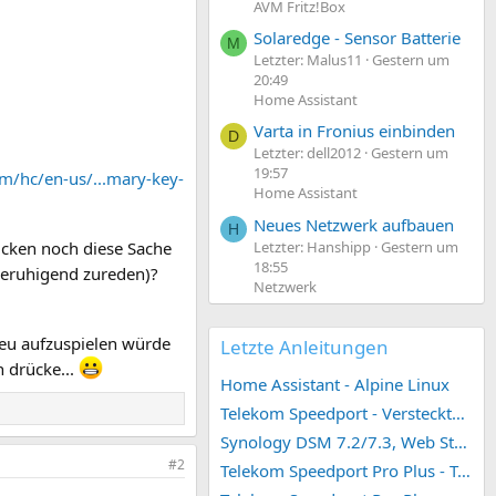
AVM Fritz!Box
Solaredge - Sensor Batterie
M
Letzter: Malus11
Gestern um
20:49
Home Assistant
Varta in Fronius einbinden
D
Letzter: dell2012
Gestern um
19:57
om/hc/en-us/...mary-key-
Home Assistant
Neues Netzwerk aufbauen
H
Letzter: Hanshipp
Gestern um
licken noch diese Sache
18:55
beruhigend zureden)?
Netzwerk
 neu aufzuspielen würde
Letzte Anleitungen
 drücke...
Home Assistant - Alpine Linux
Telekom Speedport - Versteckte Konfigurationen
Synology DSM 7.2/7.3, Web Station 4, Webdienst und Webportal erstellen (ehemals vHost)
#2
Telekom Speedport Pro Plus - Telefonie einrichten