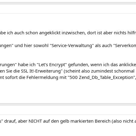
abe ich auch schon angeklickt inzwischen, dort ist aber nichts hilf
llungen" und hier sowohl "Service-Verwaltung" als auch "Server
ungen" habe ich "Let's Encrypt" gefunden, wenn ich das anklick
en Sie die SSL It!-Erweiterung" (scheint also zumindest schonmal 
mmt sofort die Fehlermeldung mit "500 Zend_Db_Table_Exception",
" drauf, aber NICHT auf den gelb markierten Bereich (also nicht a