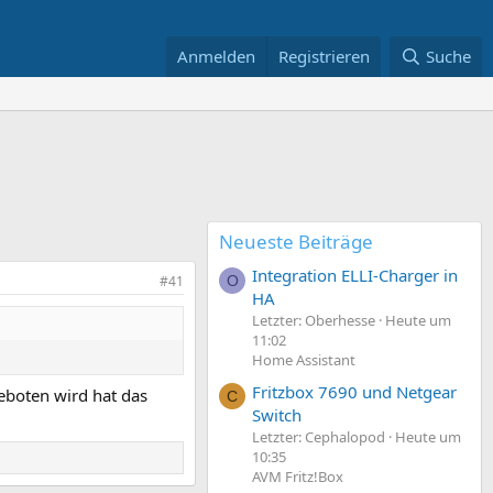
Anmelden
Registrieren
Suche
Neueste Beiträge
Integration ELLI-Charger in
#41
O
HA
Letzter: Oberhesse
Heute um
11:02
Home Assistant
Fritzbox 7690 und Netgear
eboten wird hat das
C
Switch
Letzter: Cephalopod
Heute um
10:35
AVM Fritz!Box