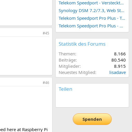
Telekom Speedport - Versteckte Konfigurationen
Synology DSM 7.2/7.3, Web Station 4, Webdienst und Webportal erstellen (ehemals vHost)
Telekom Speedport Pro Plus - Telefonie einrichten
Telekom Speedport Pro Plus - Netzwerk einrichten
#45
Statistik des Forums
Themen
8.166
Beiträge
80.540
Mitglieder
8.915
Neuestes Mitglied
lisadave
#46
Teilen
E-Mail
Link
Spenden
ped here at Raspberry Pi