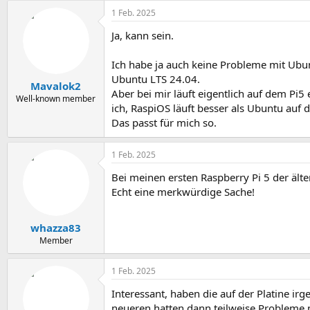
a
1 Feb. 2025
k
t
Ja, kann sein.
i
o
n
Ich habe ja auch keine Probleme mit Ubunt
e
Ubuntu LTS 24.04.
n
Mavalok2
Aber bei mir läuft eigentlich auf dem Pi5
:
Well-known member
ich, RaspiOS läuft besser als Ubuntu auf
Das passt für mich so.
1 Feb. 2025
Bei meinen ersten Raspberry Pi 5 der älte
Echt eine merkwürdige Sache!
whazza83
Member
1 Feb. 2025
Interessant, haben die auf der Platine ir
neueren hatten dann teilweise Probleme