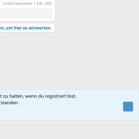
Zuletzt bearbeitet:
1 Feb. 2025
en, um hier zu antworten.
zu halten, wenn du registriert bist.
rstanden.
utzungsbedingungen
Datenschutz
Hilfe und Impressum
Start
R
Obe
S
S