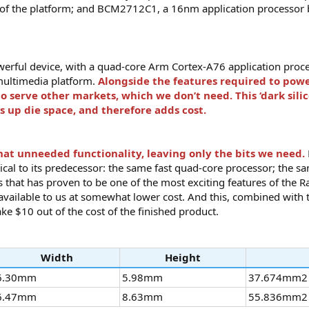
s of the platform; and BCM2712C1, a 16nm application processor b
erful device, with a quad-core Arm Cortex-A76 application proc
 multimedia platform.
Alongside the features required to power
o serve other markets, which we don’t need. This ‘dark sili
s up die space, and therefore adds cost.
hat unneeded functionality, leaving only the bits we need.
entical to its predecessor: the same fast quad-core processor; the 
s that has proven to be one of the most exciting features of the R
 available to us at somewhat lower cost. And this, combined with
ke $10 out of the cost of the finished product.
Width
Height
6.30mm
5.98mm
37.674mm2
6.47mm
8.63mm
55.836mm2