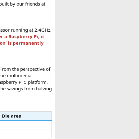
uilt by our friends at
essor running at 2.4GHz,
 a Raspberry Pi, it
con’ is permanently
From the perspective of
same multimedia
aspberry Pi 5 platform.
 the savings from halving
Die area