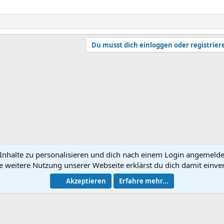
Du musst dich einloggen oder registrier
nhalte zu personalisieren und dich nach einem Login angemeldet 
e weitere Nutzung unserer Webseite erklärst du dich damit einve
N
Akzeptieren
Erfahre mehr...
®
Community platform by XenForo
© 2010-2026 XenForo Ltd.