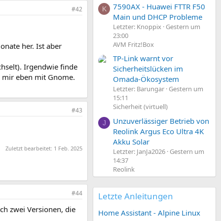
7590AX - Huawei FTTR F50
#42
K
Main und DHCP Probleme
Letzter: Knoppix
Gestern um
23:00
AVM Fritz!Box
onate her. Ist aber
TP-Link warnt vor
hselt). Irgendwie finde
Sicherheitslücken im
ei mir eben mit Gnome.
Omada-Ökosystem
Letzter: Barungar
Gestern um
15:11
Sicherheit (virtuell)
#43
Unzuverlässiger Betrieb von
J
Reolink Argus Eco Ultra 4K
Akku Solar
Zuletzt bearbeitet:
1 Feb. 2025
Letzter: JanJa2026
Gestern um
14:37
Reolink
#44
Letzte Anleitungen
ch zwei Versionen, die
Home Assistant - Alpine Linux