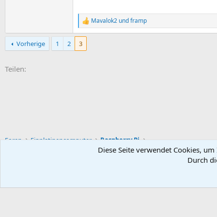
Mavalok2
und
framp
R
e
a
Vorherige
1
2
3
k
t
i
E-Mail
Link
Teilen:
o
n
e
n
:
Foren
Einplatinencomputer
Raspberry Pi
Diese Seite verwendet Cookies, um I
Durch di
Default-Theme