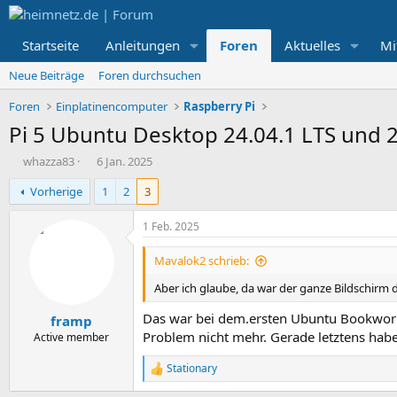
Startseite
Anleitungen
Foren
Aktuelles
Mi
Neue Beiträge
Foren durchsuchen
Foren
Einplatinencomputer
Raspberry Pi
Pi 5 Ubuntu Desktop 24.04.1 LTS und 24
E
E
whazza83
6 Jan. 2025
r
r
Vorherige
1
2
3
s
s
t
t
e
e
1 Feb. 2025
l
l
l
l
Mavalok2 schrieb:
e
t
r
a
Aber ich glaube, da war der ganze Bildschirm 
m
Das war bei dem.ersten Ubuntu Bookworm
framp
Problem nicht mehr. Gerade letztens habe
Active member
Stationary
R
e