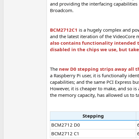
and providing the interfacing capabilitie
Broadcom.
BCM2712C1
is a hugely complex and pow
and the latest iteration of the VideoCore
also contains functionality intended t
disabled in the chips we use, but take
The
new D0 stepping strips away all t
a Raspberry Pi user, it is functionally id
capabilities; and the same PCI Express bu
However, it is cheaper to make, and so is
the memory capacity, has allowed us to ta
Stepping
BCM2712 D0
BCM2712 C1