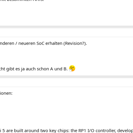
deren / neueren SoC erhalten (Revision?).
cht gibt es ja auch schon A und B.
sionen:
5 are built around two key chips: the RP1 I/O controller, develo