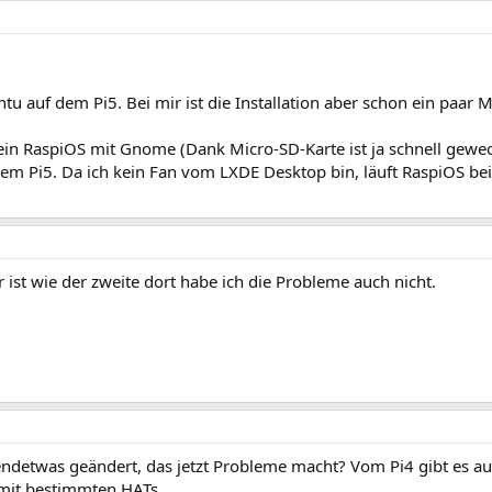
u auf dem Pi5. Bei mir ist die Installation aber schon ein paar M
 ein RaspiOS mit Gnome (Dank Micro-SD-Karte ist ja schnell gewec
 dem Pi5. Da ich kein Fan vom LXDE Desktop bin, läuft RaspiOS b
r ist wie der zweite dort habe ich die Probleme auch nicht.
gendetwas geändert, das jetzt Probleme macht? Vom Pi4 gibt es au
 mit bestimmten HATs.