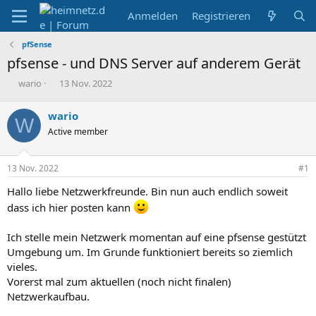
Anmelden
Registrieren
pfSense
pfsense - und DNS Server auf anderem Gerät
E
E
wario
13 Nov. 2022
r
r
s
s
wario
W
t
t
Active member
e
e
l
l
l
l
13 Nov. 2022
#1
e
t
r
a
Hallo liebe Netzwerkfreunde. Bin nun auch endlich soweit
m
dass ich hier posten kann
Ich stelle mein Netzwerk momentan auf eine pfsense gestützt
Umgebung um. Im Grunde funktioniert bereits so ziemlich
vieles.
Vorerst mal zum aktuellen (noch nicht finalen)
Netzwerkaufbau.