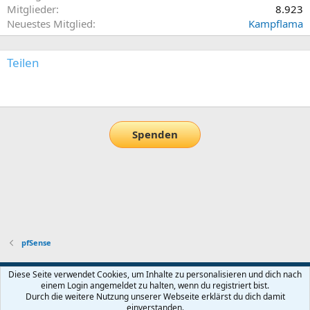
Mitglieder
8.923
Neuestes Mitglied
Kampflama
Teilen
E-Mail
Link
Spenden
pfSense
Default-Theme
Diese Seite verwendet Cookies, um Inhalte zu personalisieren und dich nach
einem Login angemeldet zu halten, wenn du registriert bist.
Nutzungsbedingungen
Datenschutz
Hilfe und Impressum
Start
Durch die weitere Nutzung unserer Webseite erklärst du dich damit
R
einverstanden.