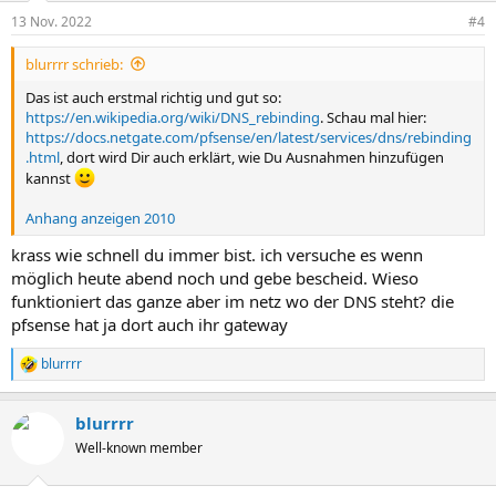
13 Nov. 2022
#4
blurrrr schrieb:
Das ist auch erstmal richtig und gut so:
https://en.wikipedia.org/wiki/DNS_rebinding
. Schau mal hier:
https://docs.netgate.com/pfsense/en/latest/services/dns/rebinding
.html
, dort wird Dir auch erklärt, wie Du Ausnahmen hinzufügen
kannst
Anhang anzeigen 2010
krass wie schnell du immer bist. ich versuche es wenn
möglich heute abend noch und gebe bescheid. Wieso
funktioniert das ganze aber im netz wo der DNS steht? die
pfsense hat ja dort auch ihr gateway
blurrrr
R
e
a
blurrrr
k
t
Well-known member
i
o
n