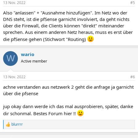
13 Nov. 2022
#5
e
n
Also "anlassen" + "Ausnahme hinzufügen". Im Netz wo der
:
DNS steht, ist die pfSense garnicht involviert, da geht nichts
über die Firewall, die Clients können "direkt" miteinander
sprechen. Aus einem anderen Netz heraus, muss es erst über
die pfSense gehen (Stichwort "Routing)
wario
W
Active member
13 Nov. 2022
#6
achne verstanden aus netzwerk 2 geht die anfrage ja garnicht
über die pfsense
jup okay dann werde ich das mal ausprobieren, später, danke
dir schonmal. Bestes Forum hier !!
blurrrr
R
e
a