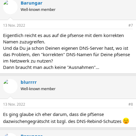
Barungar
k
t
Well-known member
i
o
n
13 Nov. 2022
#7
e
n
Eigentlich reicht es aus auf die pfsense mit dem korrekten
:
Namen zuzugreifen.
Und da Du ja schon Deinen eigenen DNS-Server hast, wo ist
das Problem, den "korrekten" DNS-Namen für Deine pfsense
im Netzwerk zu nutzen?
Dann braucht man auch keine "Ausnahmen"...
blurrrr
Well-known member
13 Nov. 2022
#8
Es ging glaube ich eher darum, dass die pfSense
dazwischengegrätscht ist bzgl. des DNS-Rebind-Schutzes