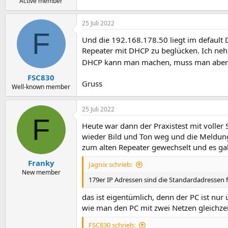
Active member
25 Juli 2022
F
Und die 192.168.178.50 liegt im default 
Repeater mit DHCP zu beglücken. Ich nehm
DHCP kann man machen, muss man aber 
FSC830
Gruss
Well-known member
25 Juli 2022
F
Heute war dann der Praxistest mit voller
wieder Bild und Ton weg und die Meldung
zum alten Repeater gewechselt und es gab
Franky
Jagnix schrieb:
New member
179er IP Adressen sind die Standardadressen 
das ist eigentümlich, denn der PC ist nur
wie man den PC mit zwei Netzen gleichzeit
FSC830 schrieb: