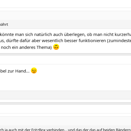
währt
, könnte man sich natürlich auch überlegen, ob man nicht kurzerh
us, dürfte dafür aber wesentlich besser funktionieren (zumindest
r noch ein anderes Thema)
el zur Hand...
 ja auch mit der FritzBox verbinden... und das der das auf beiden Bändern pa