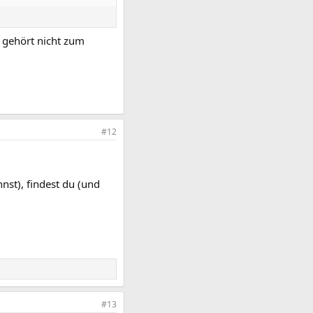
 gehört nicht zum
#12
st), findest du (und
#13