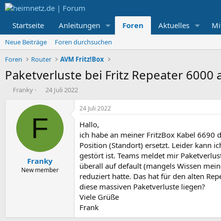
Startseite
Anleitungen
Foren
Aktuelles
Mi
Neue Beiträge
Foren durchsuchen
Foren
Router
AVM Fritz!Box
Paketverluste bei Fritz Repeater 6000 
E
E
Franky
24 Juli 2022
r
r
s
s
24 Juli 2022
t
t
F
Hallo,
e
e
l
l
ich habe an meiner FritzBox Kabel 6690 
l
l
Position (Standort) ersetzt. Leider kann 
e
t
gestört ist. Teams meldet mir Paketverlu
Franky
r
a
überall auf default (mangels Wissen mein
m
New member
reduziert hatte. Das hat für den alten Re
diese massiven Paketverluste liegen?
Viele Grüße
Frank