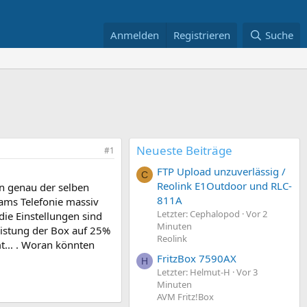
Anmelden
Registrieren
Suche
Neueste Beiträge
#1
FTP Upload unzuverlässig /
C
Reolink E1Outdoor und RLC-
n genau der selben
811A
eams Telefonie massiv
Letzter: Cephalopod
Vor 2
die Einstellungen sind
Minuten
eistung der Box auf 25%
Reolink
t... . Woran könnten
FritzBox 7590AX
H
Letzter: Helmut-H
Vor 3
Minuten
AVM Fritz!Box