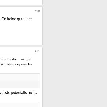
#10
 für keine gute Idee
#11
ein Fiasko... immer
n im Meeting wieder
üsste jedenfalls nicht,