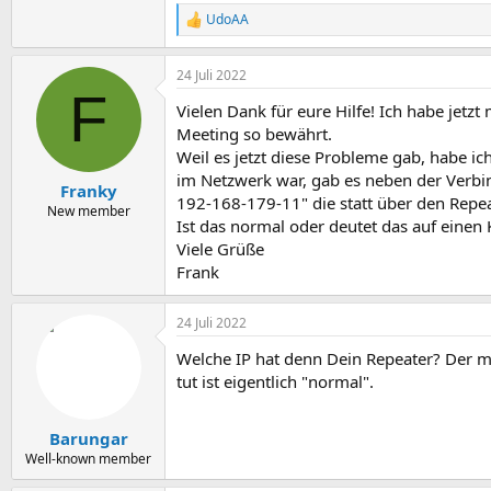
UdoAA
R
e
a
24 Juli 2022
k
F
t
Vielen Dank für eure Hilfe! Ich habe jetz
i
o
Meeting so bewährt.
n
Weil es jetzt diese Probleme gab, habe i
e
im Netzwerk war, gab es neben der Verbi
n
Franky
192-168-179-11" die statt über den Repea
:
New member
Ist das normal oder deutet das auf einen 
Viele Grüße
Frank
24 Juli 2022
Welche IP hat denn Dein Repeater? Der mu
tut ist eigentlich "normal".
Barungar
Well-known member