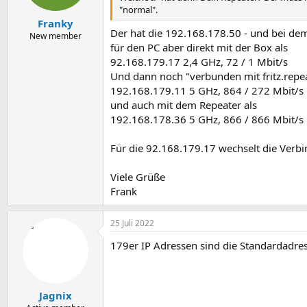
e
"normal".
n
Franky
:
Der hat die 192.168.178.50 - und bei dem 
New member
für den PC aber direkt mit der Box als
92.168.179.17 2,4 GHz, 72 / 1 Mbit/s
Und dann noch "verbunden mit fritz.repe
192.168.179.11 5 GHz, 864 / 272 Mbit/s
und auch mit dem Repeater als
192.168.178.36 5 GHz, 866 / 866 Mbit/s
Für die 92.168.179.17 wechselt die Verb
Viele Grüße
Frank
25 Juli 2022
179er IP Adressen sind die Standardadres
Jagnix