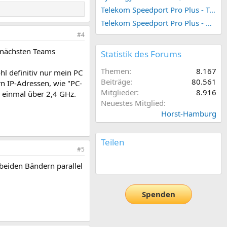
Telekom Speedport Pro Plus - Telefonie einrichten
Telekom Speedport Pro Plus - Netzwerk einrichten
#4
m nächsten Teams
Statistik des Forums
Themen
8.167
hl definitiv nur mein PC
Beiträge
80.561
n IP-Adressen, wie "PC-
Mitglieder
8.916
, einmal über 2,4 GHz.
Neuestes Mitglied
Horst-Hamburg
Teilen
#5
E-Mail
Link
 beiden Bändern parallel
Spenden