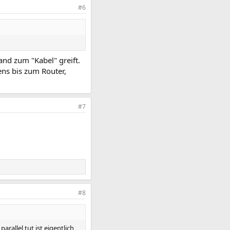
#6
and zum "Kabel" greift.
ens bis zum Router,
#7
#8
rallel tut ist eigentlich