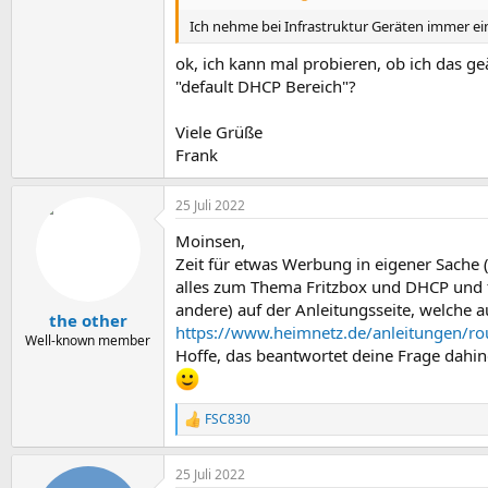
Ich nehme bei Infrastruktur Geräten immer eine
ok, ich kann mal probieren, ob ich das 
"default DHCP Bereich"?
Viele Grüße
Frank
25 Juli 2022
Moinsen,
Zeit für etwas Werbung in eigener Sache (
alles zum Thema Fritzbox und DHCP und f
andere) auf der Anleitungsseite, welche 
the other
https://www.heimnetz.de/anleitungen/rou
Well-known member
Hoffe, das beantwortet deine Frage dahin
FSC830
R
e
a
25 Juli 2022
k