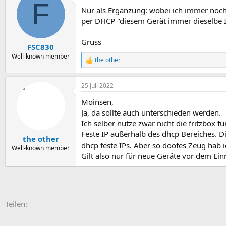
F
t
Nur als Ergänzung: wobei ich immer noch 
i
o
per DHCP "diesem Gerät immer dieselbe I
n
e
Gruss
n
FSC830
:
Well-known member
the other
R
e
a
25 Juli 2022
k
t
Moinsen,
i
o
Ja, da sollte auch unterschieden werden.
n
Ich selber nutze zwar nicht die fritzbox 
e
Feste IP außerhalb des dhcp Bereiches. D
n
the other
:
dhcp feste IPs. Aber so doofes Zeug hab ic
Well-known member
Gilt also nur für neue Geräte vor dem Ein
E-Mail
Link
Teilen: