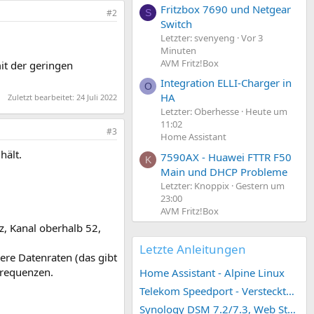
Fritzbox 7690 und Netgear
S
#2
Switch
Letzter: svenyeng
Vor 3
Minuten
AVM Fritz!Box
it der geringen
Integration ELLI-Charger in
O
HA
Zuletzt bearbeitet:
24 Juli 2022
Letzter: Oberhesse
Heute um
11:02
#3
Home Assistant
hält.
7590AX - Huawei FTTR F50
K
Main und DHCP Probleme
Letzter: Knoppix
Gestern um
23:00
AVM Fritz!Box
z, Kanal oberhalb 52,
Letzte Anleitungen
ere Datenraten (das gibt
Frequenzen.
Home Assistant - Alpine Linux
Telekom Speedport - Versteckte Konfigurationen
Synology DSM 7.2/7.3, Web Station 4, Webdienst und Webportal erstellen (ehemals vHost)