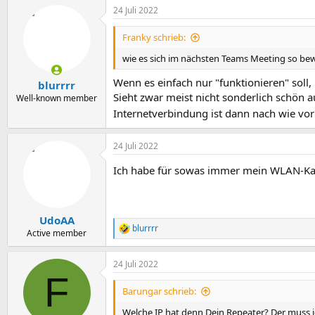
24 Juli 2022
Franky schrieb:
wie es sich im nächsten Teams Meeting so be
Wenn es einfach nur "funktionieren" soll
blurrrr
Sieht zwar meist nicht sonderlich schön a
Well-known member
Internetverbindung ist dann nach wie vo
24 Juli 2022
Ich habe für sowas immer mein WLAN-Kab
UdoAA
blurrrr
R
Active member
e
a
24 Juli 2022
k
F
t
i
Barungar schrieb:
o
n
Welche IP hat denn Dein Repeater? Der muss ich