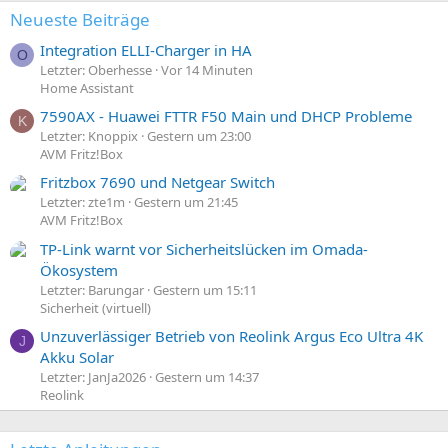
:
Neueste Beiträge
Integration ELLI-Charger in HA
O
Letzter: Oberhesse
Vor 14 Minuten
Home Assistant
7590AX - Huawei FTTR F50 Main und DHCP Probleme
K
Letzter: Knoppix
Gestern um 23:00
AVM Fritz!Box
Fritzbox 7690 und Netgear Switch
Letzter: zte1m
Gestern um 21:45
AVM Fritz!Box
TP-Link warnt vor Sicherheitslücken im Omada-
Ökosystem
Letzter: Barungar
Gestern um 15:11
Sicherheit (virtuell)
Unzuverlässiger Betrieb von Reolink Argus Eco Ultra 4K
J
Akku Solar
Letzter: JanJa2026
Gestern um 14:37
Reolink