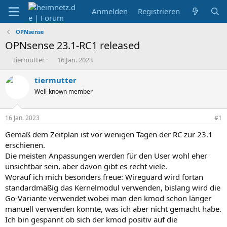
Anmelden
Registrieren
OPNsense
OPNsense 23.1-RC1 released
E
E
tiermutter
16 Jan. 2023
r
r
s
s
tiermutter
t
t
Well-known member
e
e
l
l
l
l
16 Jan. 2023
#1
e
t
r
a
Gemäß dem Zeitplan ist vor wenigen Tagen der RC zur 23.1
m
erschienen.
Die meisten Anpassungen werden für den User wohl eher
unsichtbar sein, aber davon gibt es recht viele.
Worauf ich mich besonders freue: Wireguard wird fortan
standardmäßig das Kernelmodul verwenden, bislang wird die
Go-Variante verwendet wobei man den kmod schon länger
manuell verwenden konnte, was ich aber nicht gemacht habe.
Ich bin gespannt ob sich der kmod positiv auf die