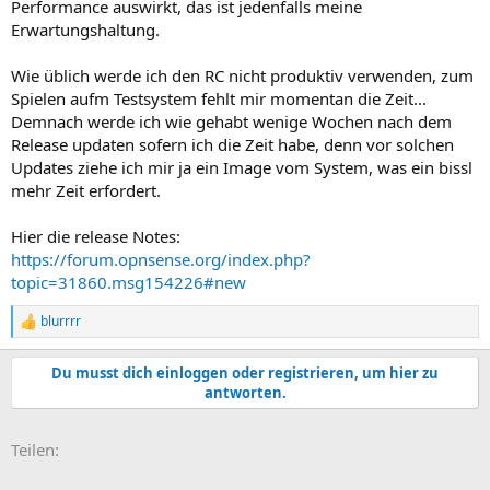
Performance auswirkt, das ist jedenfalls meine
Erwartungshaltung.
Wie üblich werde ich den RC nicht produktiv verwenden, zum
Spielen aufm Testsystem fehlt mir momentan die Zeit...
Demnach werde ich wie gehabt wenige Wochen nach dem
Release updaten sofern ich die Zeit habe, denn vor solchen
Updates ziehe ich mir ja ein Image vom System, was ein bissl
mehr Zeit erfordert.
Hier die release Notes:
https://forum.opnsense.org/index.php?
topic=31860.msg154226#new
blurrrr
R
e
a
Du musst dich einloggen oder registrieren, um hier zu
k
antworten.
t
i
o
E-Mail
Link
Teilen:
n
e
n