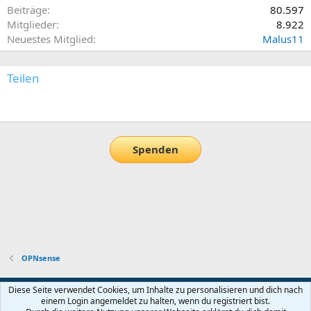
Beiträge
80.597
Mitglieder
8.922
Neuestes Mitglied
Malus11
Teilen
E-Mail
Link
Spenden
OPNsense
Default-Theme
Diese Seite verwendet Cookies, um Inhalte zu personalisieren und dich nach
einem Login angemeldet zu halten, wenn du registriert bist.
Nutzungsbedingungen
Datenschutz
Hilfe und Impressum
Start