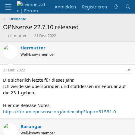
Anmelden
Registrieren
OPNsense
OPNsense 22.7.10 released
E
E
tiermutter
21 Dez. 2022
r
r
s
s
tiermutter
t
t
Well-known member
e
e
l
l
l
l
21 Dez. 2022
#1
e
t
r
a
Die sicherlich letzte für dieses Jahr.
m
Ich werde sie überspringen und stattdessen im Februar auf
die 23.1 gehen.
Hier die Release Notes:
https://forum.opnsense.org/index.php?topic=31551.0
Barungar
Well-known member