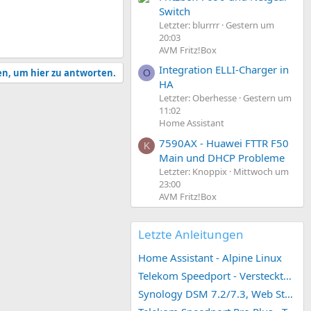
Switch
Letzter: blurrrr
Gestern um
20:03
AVM Fritz!Box
Integration ELLI-Charger in
en, um hier zu antworten.
O
HA
Letzter: Oberhesse
Gestern um
11:02
Home Assistant
7590AX - Huawei FTTR F50
K
Main und DHCP Probleme
Letzter: Knoppix
Mittwoch um
23:00
AVM Fritz!Box
Letzte Anleitungen
Home Assistant - Alpine Linux
Telekom Speedport - Versteckte Konfigurationen
Synology DSM 7.2/7.3, Web Station 4, Webdienst und Webportal erstellen (ehemals vHost)