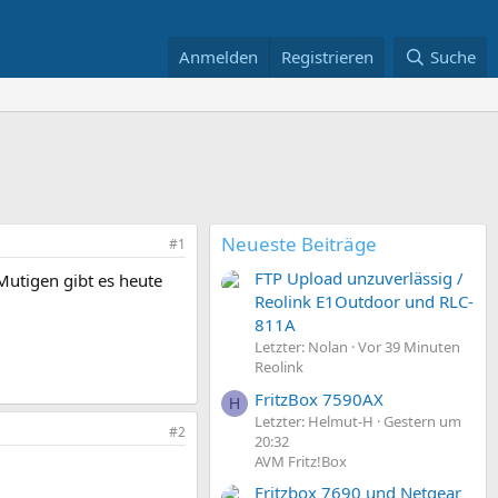
Anmelden
Registrieren
Suche
Neueste Beiträge
#1
FTP Upload unzuverlässig /
Mutigen gibt es heute
Reolink E1Outdoor und RLC-
811A
Letzter: Nolan
Vor 39 Minuten
Reolink
FritzBox 7590AX
H
Letzter: Helmut-H
Gestern um
#2
20:32
AVM Fritz!Box
Fritzbox 7690 und Netgear