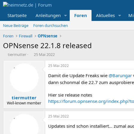
Startseite
Anleitungen
Foren
Aktuelles
Mi
Neue Beiträge
Foren durchsuchen
Foren
Firewall
OPNsense
OPNsense 22.1.8 released
E
E
tiermutter
25 Mai 2022
r
r
s
s
25 Mai 2022
t
t
Damit die Update Freaks wie
@Barungar
e
e
l
l
dann schonmal die 22.7 zum ausprobiere
l
l
e
t
Hier sie release notes
tiermutter
r
a
https://forum.opnsense.org/index.php?t
m
Well-known member
25 Mai 2022
Updates sind schon installiert... zumal au