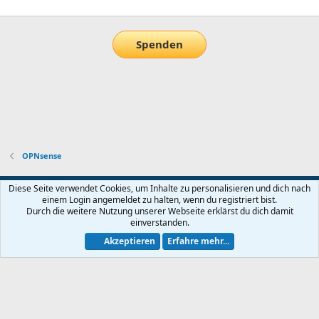
Spenden
OPNsense
Default-Theme
Diese Seite verwendet Cookies, um Inhalte zu personalisieren und dich nach
einem Login angemeldet zu halten, wenn du registriert bist.
Nutzungsbedingungen
Datenschutz
Hilfe und Impressum
Start
Durch die weitere Nutzung unserer Webseite erklärst du dich damit
R
einverstanden.
S
S
Akzeptieren
Erfahre mehr...
®
Community platform by XenForo
© 2010-2026 XenForo Ltd.