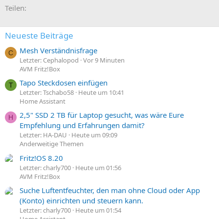
E-Mail
Link
Teilen:
Neueste Beiträge
Mesh Verständnisfrage
C
Letzter: Cephalopod
Vor 9 Minuten
AVM Fritz!Box
Tapo Steckdosen einfügen
T
Letzter: Tschabo58
Heute um 10:41
Home Assistant
2,5" SSD 2 TB für Laptop gesucht, was wäre Eure
H
Empfehlung und Erfahrungen damit?
Letzter: HA-DAU
Heute um 09:09
Anderweitige Themen
Fritz!OS 8.20
Letzter: charly700
Heute um 01:56
AVM Fritz!Box
Suche Luftentfeuchter, den man ohne Cloud oder App
(Konto) einrichten und steuern kann.
Letzter: charly700
Heute um 01:54