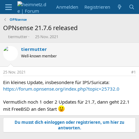
Anmelden
Registrieren
OPNsense
OPNsense 21.7.6 released
E
E
tiermutter
25 Nov. 2021
r
r
s
s
tiermutter
t
t
Well-known member
e
e
l
l
l
l
25 Nov. 2021
#1
e
t
r
a
Ein kleines Update, insbesondere für IPS/Suricata:
m
https://forum.opnsense.org/index.php?topic=25732.0
Vermutlich noch 1 oder 2 Updates für 21.7, dann geht 22.1
mit FreeBSD an den Start
Du musst dich einloggen oder registrieren, um hier zu
antworten.