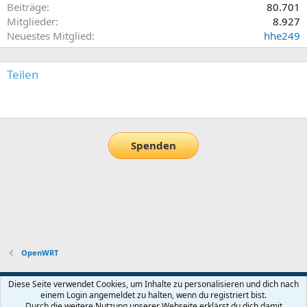
Beiträge
80.701
Mitglieder
8.927
Neuestes Mitglied
hhe249
Teilen
E-Mail
Link
Spenden
OpenWRT
Default-Theme
Diese Seite verwendet Cookies, um Inhalte zu personalisieren und dich nach
einem Login angemeldet zu halten, wenn du registriert bist.
Nutzungsbedingungen
Datenschutz
Hilfe und Impressum
Start
Durch die weitere Nutzung unserer Webseite erklärst du dich damit