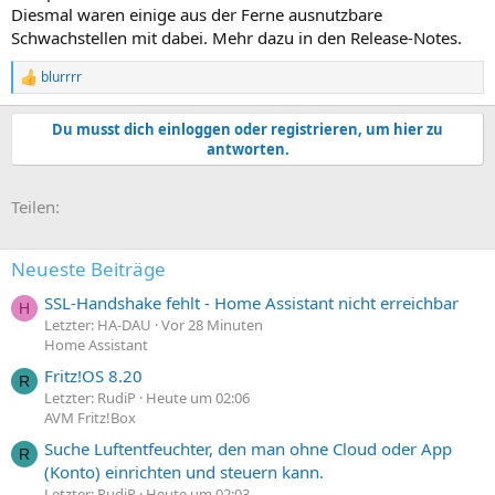
Diesmal waren einige aus der Ferne ausnutzbare
Schwachstellen mit dabei. Mehr dazu in den Release-Notes.
blurrrr
R
e
a
Du musst dich einloggen oder registrieren, um hier zu
k
antworten.
t
i
o
E-Mail
Link
Teilen:
n
e
n
:
Neueste Beiträge
SSL-Handshake fehlt - Home Assistant nicht erreichbar
H
Letzter: HA-DAU
Vor 28 Minuten
Home Assistant
Fritz!OS 8.20
R
Letzter: RudiP
Heute um 02:06
AVM Fritz!Box
Suche Luftentfeuchter, den man ohne Cloud oder App
R
(Konto) einrichten und steuern kann.
Letzter: RudiP
Heute um 02:03