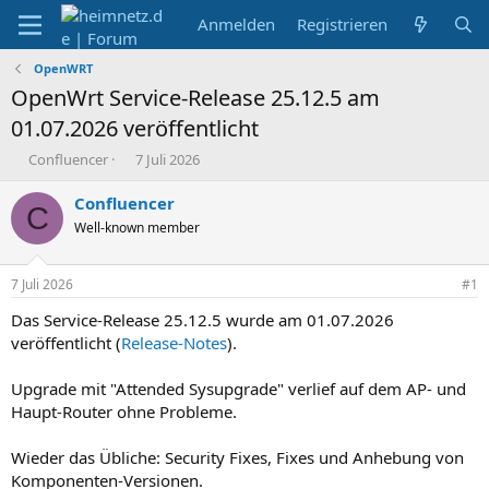
Anmelden
Registrieren
OpenWRT
OpenWrt Service-Release 25.12.5 am
01.07.2026 veröffentlicht
E
E
Confluencer
7 Juli 2026
r
r
s
s
Confluencer
C
t
t
Well-known member
e
e
l
l
l
l
7 Juli 2026
#1
e
t
r
a
Das Service-Release 25.12.5 wurde am 01.07.2026
m
veröffentlicht (
Release-Notes
).
Upgrade mit "Attended Sysupgrade" verlief auf dem AP- und
Haupt-Router ohne Probleme.
Wieder das Übliche: Security Fixes, Fixes und Anhebung von
Komponenten-Versionen.