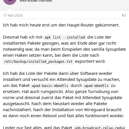
Well-known member
i
o
n
17 Mai 2026
#3
e
n
Ich hab mich heute erst um den Haupt-Router gekümmert.
:
Diesmal hab ich mit
die Liste der
apk list --installed
installierten Pakete gezogen, was am Ende aber gar nicht
notwendig war, da man beim Einspielen des vanilla Sysupdate
einen Haken setzen kann, bei dem die Liste nach
exportiert wird.
/etc/backup/installed_packages.txt
Ich hab die Liste der Pakete dann über Software wieder
installiert und versucht ein Attended Sysupdate zu machen,
um das Paket
durch
zu
wpad-basic-mbedtls
wpad-mbedtls
ersetzen. Hat auch rumgezickt. Also ganze Turnübung von
vorne und diesmal zuerst das Paket mit Attended Sysupdate
ausgetauscht. Nach dem Neustart wieder alle Pakete
nachinstalliert. Nach der Installation von Wireguard braucht
es dann noch einen Reboot und fast alles funktioniert wieder.
Leider nur fast alles, weil das Paket
udp-broadcast-relay-redux