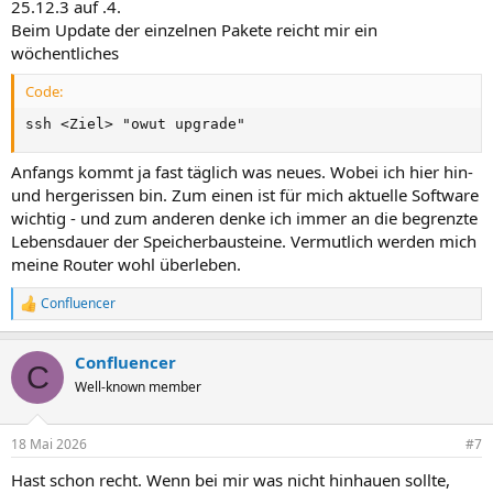
25.12.3 auf .4.
Beim Update der einzelnen Pakete reicht mir ein
wöchentliches
Code:
ssh <Ziel> "owut upgrade"
Anfangs kommt ja fast täglich was neues. Wobei ich hier hin-
und hergerissen bin. Zum einen ist für mich aktuelle Software
wichtig - und zum anderen denke ich immer an die begrenzte
Lebensdauer der Speicherbausteine. Vermutlich werden mich
meine Router wohl überleben.
Confluencer
R
e
a
Confluencer
k
C
t
Well-known member
i
o
n
18 Mai 2026
#7
e
n
Hast schon recht. Wenn bei mir was nicht hinhauen sollte,
: