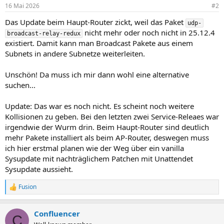
16 Mai 2026
#2
Das Update beim Haupt-Router zickt, weil das Paket
udp-
nicht mehr oder noch nicht in 25.12.4
broadcast-relay-redux
existiert. Damit kann man Broadcast Pakete aus einem
Subnets in andere Subnetze weiterleiten.
Unschön! Da muss ich mir dann wohl eine alternative
suchen...
Update: Das war es noch nicht. Es scheint noch weitere
Kollisionen zu geben. Bei den letzten zwei Service-Releaes war
irgendwie der Wurm drin. Beim Haupt-Router sind deutlich
mehr Pakete installiert als beim AP-Router, deswegen muss
ich hier erstmal planen wie der Weg über ein vanilla
Sysupdate mit nachträglichem Patchen mit Unattendet
Sysupdate aussieht.
Fusion
R
e
a
Confluencer
k
C
t