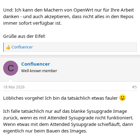
Und: Ich kann den Machern von OpenWrt nur für Ihre Arbeit
danken - und auch akzeptieren, dass nicht alles in den Repos
immer sofort verfügbar ist.
Grüße aus der Eifel!
Confluencer
R
e
a
Confluencer
k
C
t
Well-known member
i
o
n
18 Mai 2026
#5
e
n
Löbliches vorgehe! Ich bin da tatsächlich etwas fauler
:
Ich falle tatsächlich nur auf das blanke Sysupgrade Image
zurück, wenn es mit Attended Sysupgrade nicht funktioniert.
Wenn etwas mit dem Attended Sysupgrade schiefläuft, dann
eigentlich nur beim Bauen des Images.