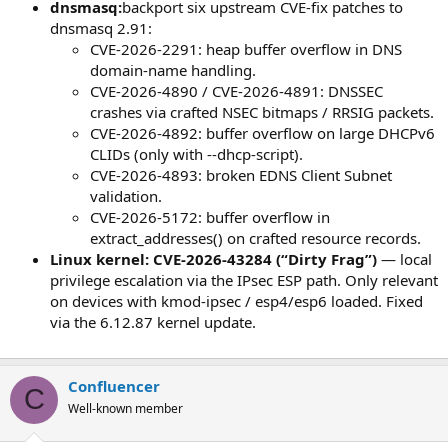
dnsmasq:
backport six upstream CVE-fix patches to
dnsmasq 2.91:
CVE-2026-2291: heap buffer overflow in DNS
domain-name handling.
CVE-2026-4890 / CVE-2026-4891: DNSSEC
crashes via crafted NSEC bitmaps / RRSIG packets.
CVE-2026-4892: buffer overflow on large DHCPv6
CLIDs (only with --dhcp-script).
CVE-2026-4893: broken EDNS Client Subnet
validation.
CVE-2026-5172: buffer overflow in
extract_addresses() on crafted resource records.
Linux kernel: CVE-2026-43284 (“Dirty Frag”)
— local
privilege escalation via the IPsec ESP path. Only relevant
on devices with kmod-ipsec / esp4/esp6 loaded. Fixed
via the 6.12.87 kernel update.
Confluencer
C
Well-known member