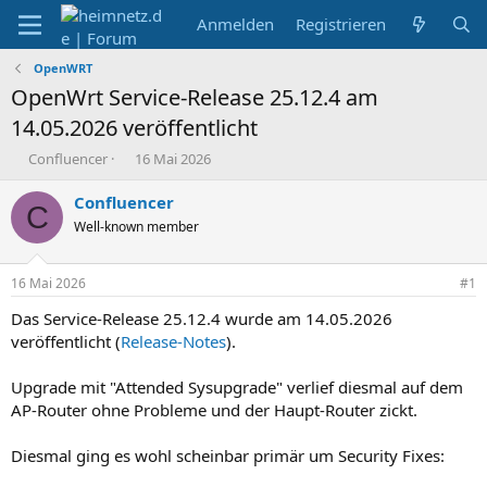
Anmelden
Registrieren
OpenWRT
OpenWrt Service-Release 25.12.4 am
14.05.2026 veröffentlicht
E
E
Confluencer
16 Mai 2026
r
r
s
s
Confluencer
C
t
t
Well-known member
e
e
l
l
l
l
16 Mai 2026
#1
e
t
r
a
Das Service-Release 25.12.4 wurde am 14.05.2026
m
veröffentlicht (
Release-Notes
).
Upgrade mit "Attended Sysupgrade" verlief diesmal auf dem
AP-Router ohne Probleme und der Haupt-Router zickt.
Diesmal ging es wohl scheinbar primär um Security Fixes: