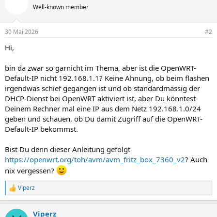
Well-known member
30 Mai 2026
#2
Hi,
bin da zwar so garnicht im Thema, aber ist die OpenWRT-
Default-IP nicht 192.168.1.1? Keine Ahnung, ob beim flashen
irgendwas schief gegangen ist und ob standardmässig der
DHCP-Dienst bei OpenWRT aktiviert ist, aber Du könntest
Deinem Rechner mal eine IP aus dem Netz 192.168.1.0/24
geben und schauen, ob Du damit Zugriff auf die OpenWRT-
Default-IP bekommst.
Bist Du denn dieser Anleitung gefolgt
https://openwrt.org/toh/avm/avm_fritz_box_7360_v2
? Auch
nix vergessen?
Viperz
R
e
a
Viperz
k