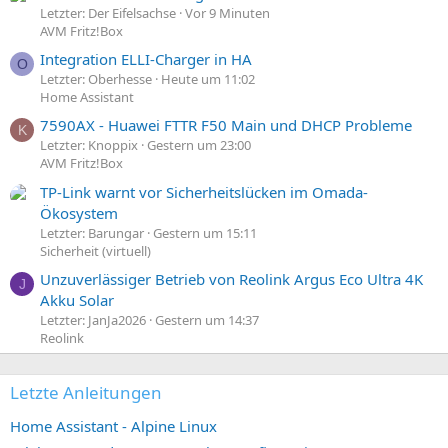
Letzter: Der Eifelsachse
Vor 9 Minuten
AVM Fritz!Box
Integration ELLI-Charger in HA
O
Letzter: Oberhesse
Heute um 11:02
Home Assistant
7590AX - Huawei FTTR F50 Main und DHCP Probleme
K
Letzter: Knoppix
Gestern um 23:00
AVM Fritz!Box
TP-Link warnt vor Sicherheitslücken im Omada-
Ökosystem
Letzter: Barungar
Gestern um 15:11
Sicherheit (virtuell)
Unzuverlässiger Betrieb von Reolink Argus Eco Ultra 4K
J
Akku Solar
Letzter: JanJa2026
Gestern um 14:37
Reolink
Letzte Anleitungen
Home Assistant - Alpine Linux