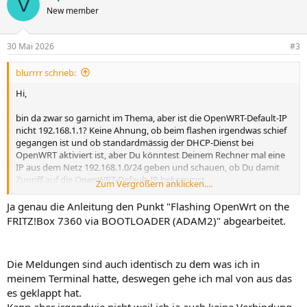
V
t
New member
i
o
n
30 Mai 2026
#3
e
n
blurrrr schrieb:
:
Hi,
bin da zwar so garnicht im Thema, aber ist die OpenWRT-Default-IP
nicht 192.168.1.1? Keine Ahnung, ob beim flashen irgendwas schief
gegangen ist und ob standardmässig der DHCP-Dienst bei
OpenWRT aktiviert ist, aber Du könntest Deinem Rechner mal eine
IP aus dem Netz 192.168.1.0/24 geben und schauen, ob Du damit
Zugriff auf die OpenWRT-Default-IP bekommst.
Zum Vergrößern anklicken....
Bist Du denn dieser Anleitung gefolgt
Ja genau die Anleitung den Punkt "Flashing OpenWrt on the
https://openwrt.org/toh/avm/avm_fritz_box_7360_v2
? Auch nix
FRITZ!Box 7360 via BOOTLOADER (ADAM2)" abgearbeitet.
vergessen?
Die Meldungen sind auch identisch zu dem was ich in
meinem Terminal hatte, deswegen gehe ich mal von aus das
es geklappt hat.