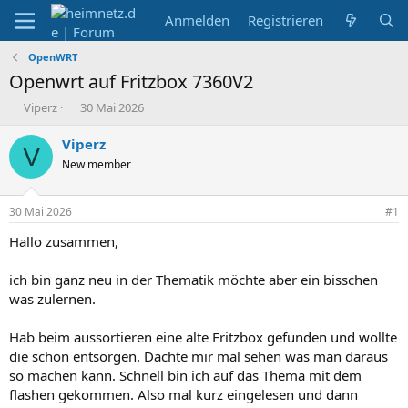
Anmelden
Registrieren
OpenWRT
Openwrt auf Fritzbox 7360V2
E
E
Viperz
30 Mai 2026
r
r
s
s
Viperz
V
t
t
New member
e
e
l
l
l
l
30 Mai 2026
#1
e
t
r
a
Hallo zusammen,
m
ich bin ganz neu in der Thematik möchte aber ein bisschen
was zulernen.
Hab beim aussortieren eine alte Fritzbox gefunden und wollte
die schon entsorgen. Dachte mir mal sehen was man daraus
so machen kann. Schnell bin ich auf das Thema mit dem
flashen gekommen. Also mal kurz eingelesen und dann