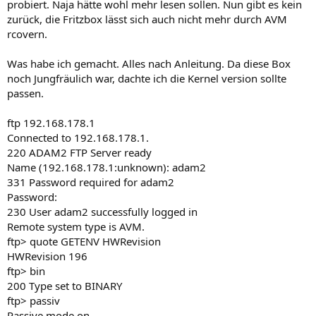
probiert. Naja hätte wohl mehr lesen sollen. Nun gibt es kein
zurück, die Fritzbox lässt sich auch nicht mehr durch AVM
rcovern.
Was habe ich gemacht. Alles nach Anleitung. Da diese Box
noch Jungfräulich war, dachte ich die Kernel version sollte
passen.
ftp 192.168.178.1
Connected to 192.168.178.1.
220 ADAM2 FTP Server ready
Name (192.168.178.1:unknown): adam2
331 Password required for adam2
Password:
230 User adam2 successfully logged in
Remote system type is AVM.
ftp> quote GETENV HWRevision
HWRevision 196
ftp> bin
200 Type set to BINARY
ftp> passiv
Passive mode on.