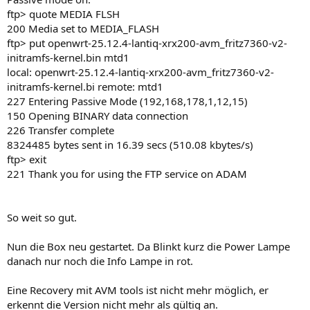
ftp> quote MEDIA FLSH
200 Media set to MEDIA_FLASH
ftp> put openwrt-25.12.4-lantiq-xrx200-avm_fritz7360-v2-
initramfs-kernel.bin mtd1
local: openwrt-25.12.4-lantiq-xrx200-avm_fritz7360-v2-
initramfs-kernel.bi remote: mtd1
227 Entering Passive Mode (192,168,178,1,12,15)
150 Opening BINARY data connection
226 Transfer complete
8324485 bytes sent in 16.39 secs (510.08 kbytes/s)
ftp> exit
221 Thank you for using the FTP service on ADAM
So weit so gut.
Nun die Box neu gestartet. Da Blinkt kurz die Power Lampe
danach nur noch die Info Lampe in rot.
Eine Recovery mit AVM tools ist nicht mehr möglich, er
erkennt die Version nicht mehr als gültig an.