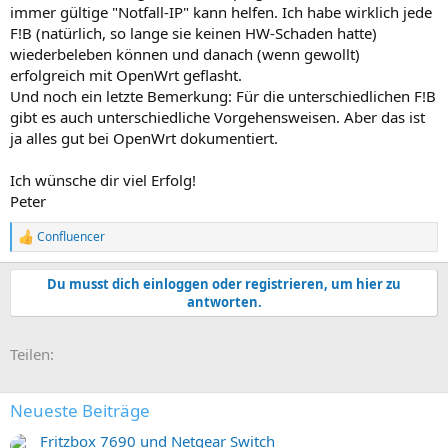
immer gültige "Notfall-IP" kann helfen. Ich habe wirklich jede
F!B (natürlich, so lange sie keinen HW-Schaden hatte)
wiederbeleben können und danach (wenn gewollt)
erfolgreich mit OpenWrt geflasht.
Und noch ein letzte Bemerkung: Für die unterschiedlichen F!B
gibt es auch unterschiedliche Vorgehensweisen. Aber das ist
ja alles gut bei OpenWrt dokumentiert.
Ich wünsche dir viel Erfolg!
Peter
Confluencer
R
e
a
Du musst dich einloggen oder registrieren, um hier zu
k
antworten.
t
i
o
E-Mail
Link
Teilen:
n
e
n
:
Neueste Beiträge
Fritzbox 7690 und Netgear Switch