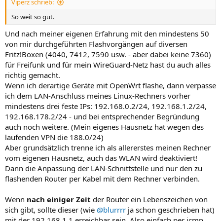
Viperz schrieb:
So weit so gut.
Und nach meiner eigenen Erfahrung mit den mindestens 50
von mir durchgeführten Flashvorgängen auf diversen
Fritz!Boxen (4040, 7412, 7590 usw. - aber dabei keine 7360)
für Freifunk und für mein WireGuard-Netz hast du auch alles
richtig gemacht.
Wenn ich derartige Geräte mit OpenWrt flashe, dann verpasse
ich dem LAN-Anschluss meines Linux-Rechners vorher
mindestens drei feste IPs: 192.168.0.2/24, 192.168.1.2/24,
192.168.178.2/24 - und bei entsprechender Begründung
auch noch weitere. (Mein eigenes Hausnetz hat wegen des
laufenden VPN die 188.0/24)
Aber grundsätzlich trenne ich als allererstes meinen Rechner
vom eigenen Hausnetz, auch das WLAN wird deaktiviert!
Dann die Anpassung der LAN-Schnittstelle und nur den zu
flashenden Router per Kabel mit dem Rechner verbinden.
Wenn
nach einiger Zeit
der Router ein Lebenszeichen von
sich gibt, sollte dieser (wie
@blurrrr
ja schon geschrieben hat)
mit der 192.168.1.1 erreichbar sein. Also einfach per icmp