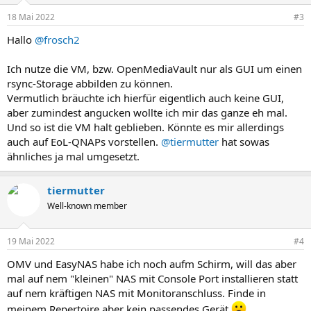
n
18 Mai 2022
#3
e
n
Hallo
@frosch2
:
Ich nutze die VM, bzw. OpenMediaVault nur als GUI um einen
rsync-Storage abbilden zu können.
Vermutlich bräuchte ich hierfür eigentlich auch keine GUI,
aber zumindest angucken wollte ich mir das ganze eh mal.
Und so ist die VM halt geblieben. Könnte es mir allerdings
auch auf EoL-QNAPs vorstellen.
@tiermutter
hat sowas
ähnliches ja mal umgesetzt.
tiermutter
Well-known member
19 Mai 2022
#4
OMV und EasyNAS habe ich noch aufm Schirm, will das aber
mal auf nem "kleinen" NAS mit Console Port installieren statt
auf nem kräftigen NAS mit Monitoranschluss. Finde in
meinem Repertoire aber kein passendes Gerät