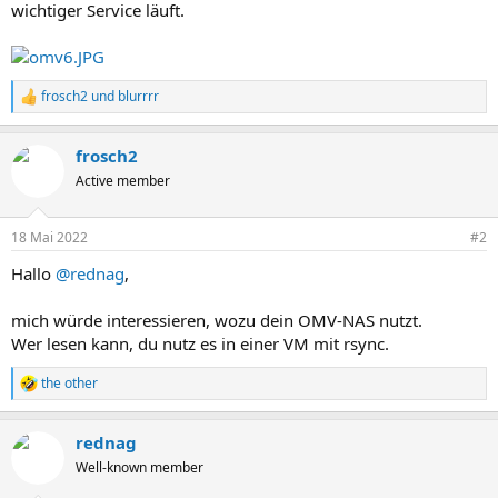
wichtiger Service läuft.
frosch2
und
blurrrr
R
e
a
frosch2
k
t
Active member
i
o
n
18 Mai 2022
#2
e
n
Hallo
@rednag
,
:
mich würde interessieren, wozu dein OMV-NAS nutzt.
Wer lesen kann, du nutz es in einer VM mit rsync.
the other
R
e
a
rednag
k
t
Well-known member
i
o