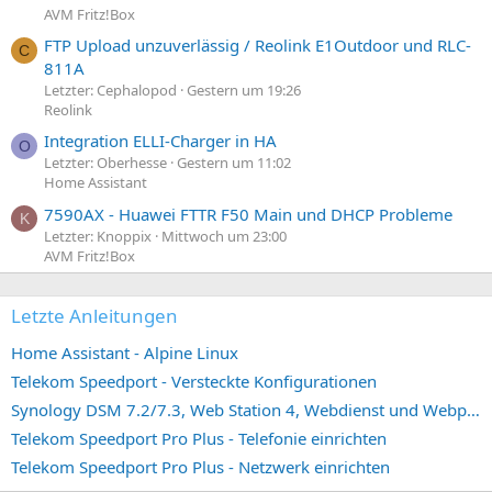
AVM Fritz!Box
FTP Upload unzuverlässig / Reolink E1Outdoor und RLC-
C
811A
Letzter: Cephalopod
Gestern um 19:26
Reolink
Integration ELLI-Charger in HA
O
Letzter: Oberhesse
Gestern um 11:02
Home Assistant
7590AX - Huawei FTTR F50 Main und DHCP Probleme
K
Letzter: Knoppix
Mittwoch um 23:00
AVM Fritz!Box
Letzte Anleitungen
Home Assistant - Alpine Linux
Telekom Speedport - Versteckte Konfigurationen
Synology DSM 7.2/7.3, Web Station 4, Webdienst und Webportal erstellen (ehemals vHost)
Telekom Speedport Pro Plus - Telefonie einrichten
Telekom Speedport Pro Plus - Netzwerk einrichten