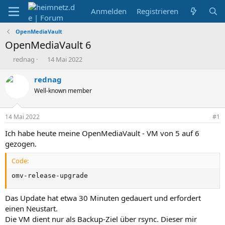
Anmelden
Registrieren
OpenMediaVault
OpenMediaVault 6
E
E
rednag
14 Mai 2022
r
r
s
s
rednag
t
t
Well-known member
e
e
l
l
l
l
14 Mai 2022
#1
e
t
r
a
Ich habe heute meine OpenMediaVault - VM von 5 auf 6
m
gezogen.
Code:
omv-release-upgrade
Das Update hat etwa 30 Minuten gedauert und erfordert
einen Neustart.
Die VM dient nur als Backup-Ziel über rsync. Dieser mir