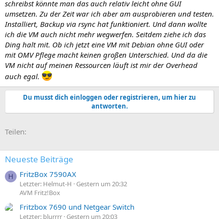
schreibst könnte man das auch relativ leicht ohne GUI
umsetzen. Zu der Zeit war ich aber am ausprobieren und testen.
Installiert, Backup via rsync hat funktioniert. Und dann wollte
ich die VM auch nicht mehr wegwerfen. Seitdem ziehe ich das
Ding halt mit. Ob ich jetzt eine VM mit Debian ohne GUI oder
mit OMV Pflege macht keinen großen Unterschied. Und da die
VM nicht auf meinen Ressourcen läuft ist mir der Overhead
auch egal.
Du musst dich einloggen oder registrieren, um hier zu
antworten.
E-Mail
Link
Teilen:
Neueste Beiträge
FritzBox 7590AX
H
Letzter: Helmut-H
Gestern um 20:32
AVM Fritz!Box
Fritzbox 7690 und Netgear Switch
Letzter: blurrrr
Gestern um 20:03