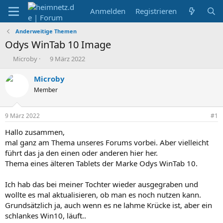
Anmelden
Registrieren
Anderweitige Themen
Odys WinTab 10 Image
E
E
Microby
9 März 2022
r
r
s
s
Microby
t
t
Member
e
e
l
l
l
l
9 März 2022
#1
e
t
r
a
Hallo zusammen,
m
mal ganz am Thema unseres Forums vorbei. Aber vielleicht
führt das ja den einen oder anderen hier her.
Thema eines älteren Tablets der Marke Odys WinTab 10.
Ich hab das bei meiner Tochter wieder ausgegraben und
wollte es mal aktualisieren, ob man es noch nutzen kann.
Grundsätzlich ja, auch wenn es ne lahme Krücke ist, aber ein
schlankes Win10, läuft..