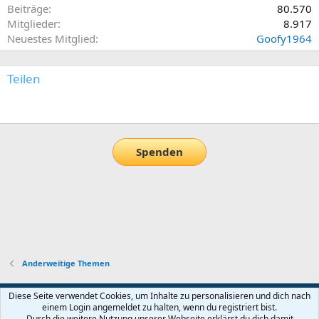
Beiträge
80.570
Mitglieder
8.917
Neuestes Mitglied
Goofy1964
Teilen
E-Mail
Link
Spenden
Anderweitige Themen
Default-Theme
Diese Seite verwendet Cookies, um Inhalte zu personalisieren und dich nach
einem Login angemeldet zu halten, wenn du registriert bist.
Nutzungsbedingungen
Datenschutz
Hilfe und Impressum
Start
Durch die weitere Nutzung unserer Webseite erklärst du dich damit