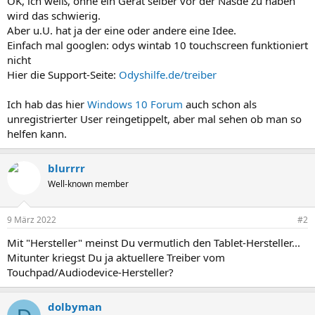
OK, ich weiß, ohne ein Gerät selber vor der Nasde zu haben
wird das schwierig.
Aber u.U. hat ja der eine oder andere eine Idee.
Einfach mal googlen: odys wintab 10 touchscreen funktioniert
nicht
Hier die Support-Seite:
Odyshilfe.de/treiber
Ich hab das hier
Windows 10 Forum
auch schon als
unregistrierter User reingetippelt, aber mal sehen ob man so
helfen kann.
blurrrr
Well-known member
9 März 2022
#2
Mit "Hersteller" meinst Du vermutlich den Tablet-Hersteller...
Mitunter kriegst Du ja aktuellere Treiber vom
Touchpad/Audiodevice-Hersteller?
dolbyman