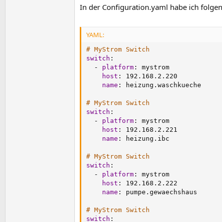
In der Configuration.yaml habe ich folge
YAML:
# MyStrom Switch
switch
:
-
platform
:
 mystrom

host
:
 192.168.2.220

name
:
 heizung.waschkueche

# MyStrom Switch
switch
:
-
platform
:
 mystrom

host
:
 192.168.2.221

name
:
 heizung.ibc

# MyStrom Switch
switch
:
-
platform
:
 mystrom

host
:
 192.168.2.222

name
:
 pumpe.gewaechshaus

# MyStrom Switch
switch
: