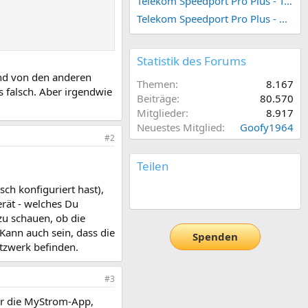
Telekom Speedport Pro Plus - Telefonie einrichten
Telekom Speedport Pro Plus - Netzwerk einrichten
Statistik des Forums
und von den anderen
Themen
8.167
 falsch. Aber irgendwie
Beiträge
80.570
Mitglieder
8.917
Neuestes Mitglied
Goofy1964
#2
Teilen
ch konfiguriert hast),
E-Mail
Link
erät - welches Du
zu schauen, ob die
Kann auch sein, dass die
Spenden
etzwerk befinden.
#3
ber die MyStrom-App,