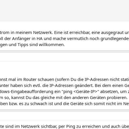
trom in meinem Netzwerk. Eine ist erreichbar, eine ausgegraut 
voll der Anfänger in HA und mache vermutlich noch grundlegendes
ragen und Tipps sind willkommen.
st mal im Router schauen (sofern Du die IP-Adressen nicht statis
nter haben sich evtl. die IP-Adressen geändert. Bei dem einen G
ndows-Eingabeaufforderung ein "ping <Geräte-IP>" absetzen, um 
em so, kannst Du das gleiche mit den anderen Geräten probieren. 
aben bzw. es zu schwach ist und die Geräte sich somit nicht im N
räte sind im Netzwerk sichtbar, per Ping zu erreichen und auch ü