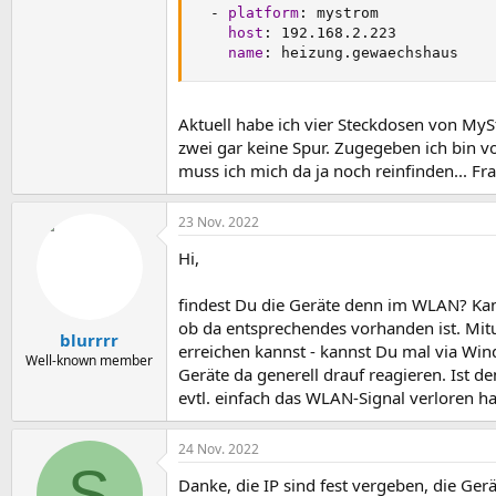
-
platform
:
 mystrom

host
:
 192.168.2.223

name
:
 heizung.gewaechshaus
Aktuell habe ich vier Steckdosen von MyS
zwei gar keine Spur. Zugegeben ich bin 
muss ich mich da ja noch reinfinden... F
23 Nov. 2022
Hi,
findest Du die Geräte denn im WLAN? Kann
ob da entsprechendes vorhanden ist. Mitu
blurrrr
erreichen kannst - kannst Du mal via Wi
Well-known member
Geräte da generell drauf reagieren. Ist d
evtl. einfach das WLAN-Signal verloren h
24 Nov. 2022
S
Danke, die IP sind fest vergeben, die Ge