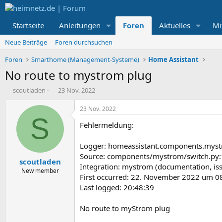
Startseite
Anleitungen
Foren
Aktuelles
Mi
Neue Beiträge
Foren durchsuchen
Foren
Smarthome (Management-Systeme)
Home Assistant
No route to mystrom plug
E
E
scoutladen
23 Nov. 2022
r
r
s
s
23 Nov. 2022
t
t
S
Fehlermeldung:
e
e
l
l
l
l
Logger: homeassistant.components.myst
e
t
Source: components/mystrom/switch.py
scoutladen
r
a
Integration: mystrom (documentation, is
m
New member
First occurred: 22. November 2022 um 0
Last logged: 20:48:39
No route to myStrom plug