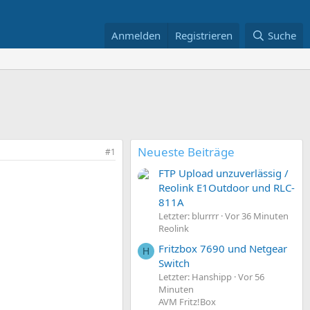
Anmelden
Registrieren
Suche
Neueste Beiträge
#1
FTP Upload unzuverlässig /
Reolink E1Outdoor und RLC-
811A
Letzter: blurrrr
Vor 36 Minuten
Reolink
Fritzbox 7690 und Netgear
H
Switch
Letzter: Hanshipp
Vor 56
Minuten
AVM Fritz!Box