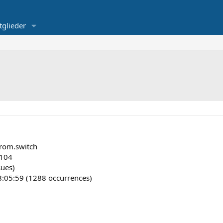
tglieder
rom.switch
:104
sues)
8:05:59 (1288 occurrences)