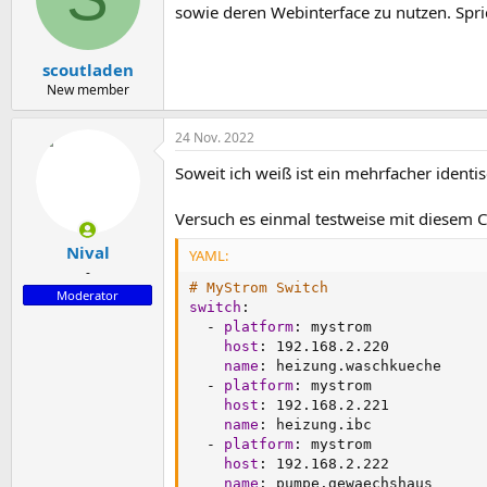
sowie deren Webinterface zu nutzen. Spric
scoutladen
New member
24 Nov. 2022
Soweit ich weiß ist ein mehrfacher identis
Versuch es einmal testweise mit diesem C
Nival
YAML:
-
# MyStrom Switch
Moderator
switch
:
-
platform
:
 mystrom

host
:
 192.168.2.220

name
:
 heizung.waschkueche

-
platform
:
 mystrom

host
:
 192.168.2.221

name
:
 heizung.ibc

-
platform
:
 mystrom

host
:
 192.168.2.222

name
:
 pumpe.gewaechshaus
