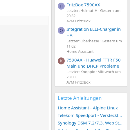
FritzBox 7590AX
H
Letzter: Helmut-H
Gestern um
20:32
AVM Fritz!Box
Integration ELLI-Charger in
O
HA
Letzter: Oberhesse
Gestern um
11:02
Home Assistant
7590AX - Huawei FTTR F50
K
Main und DHCP Probleme
Letzter: Knoppix
Mittwoch um
23:00
AVM Fritz!Box
Letzte Anleitungen
Home Assistant - Alpine Linux
Telekom Speedport - Versteckte Konfigurationen
Synology DSM 7.2/7.3, Web Station 4, Webdienst und Webportal erstellen (ehemals vHost)