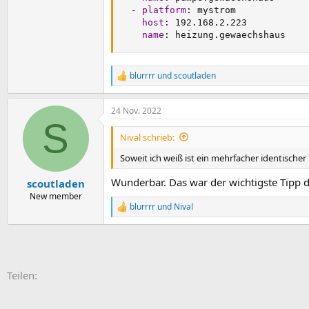
-
platform
:
 mystrom

host
:
 192.168.2.223

name
:
 heizung.gewaechshaus
blurrrr
und
scoutladen
R
e
a
24 Nov. 2022
k
S
t
i
Nival schrieb:
o
n
Soweit ich weiß ist ein mehrfacher identischer 
e
n
Wunderbar. Das war der wichtigste Tipp 
scoutladen
:
New member
blurrrr
und
Nival
R
e
a
k
t
i
E-Mail
Link
Teilen:
o
n
e