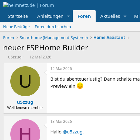
Startseite
Anleitungen
Foren
Aktuelles
Mi
Neue Beiträge
Foren durchsuchen
Foren
Smarthome (Management-Systeme)
Home Assistant
neuer ESPHome Builder
E
E
u5zzug
12 Mai 2026
r
r
s
s
12 Mai 2026
t
t
U
Bist du abenteuerlustig? Dann schalte ma
e
e
l
l
Preview ein
l
l
e
t
u5zzug
r
a
m
Well-known member
13 Mai 2026
H
Hallo
@u5zzug
,