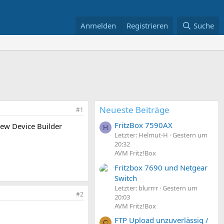
Anmelden
Registrieren
Suche
Neueste Beiträge
#1
FritzBox 7590AX
new Device Builder
H
Letzter: Helmut-H
Gestern um
20:32
AVM Fritz!Box
Fritzbox 7690 und Netgear
Switch
Letzter: blurrrr
Gestern um
#2
20:03
AVM Fritz!Box
FTP Upload unzuverlässig /
C