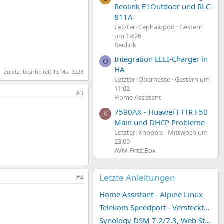
Reolink E1Outdoor und RLC-
811A
Letzter: Cephalopod
Gestern
um 19:26
Reolink
Integration ELLI-Charger in
O
HA
Zuletzt bearbeitet:
13 Mai 2026
Letzter: Oberhesse
Gestern um
11:02
#3
Home Assistant
7590AX - Huawei FTTR F50
K
Main und DHCP Probleme
Letzter: Knoppix
Mittwoch um
23:00
AVM Fritz!Box
Letzte Anleitungen
#4
Home Assistant - Alpine Linux
Telekom Speedport - Versteckte Konfigurationen
Synology DSM 7.2/7.3, Web Station 4, Webdienst und Webportal erstellen (ehemals vHost)