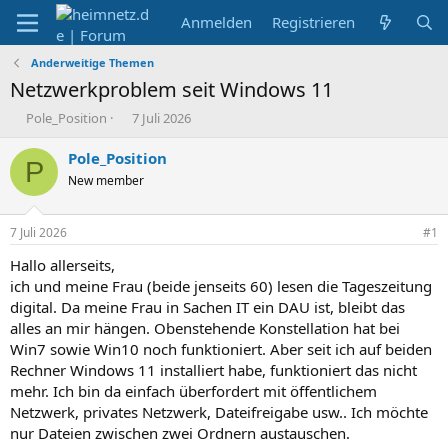
Anmelden
Registrieren
Anderweitige Themen
Netzwerkproblem seit Windows 11
E
E
Pole_Position
7 Juli 2026
r
r
s
s
Pole_Position
P
t
t
New member
e
e
l
l
l
l
7 Juli 2026
#1
e
t
r
a
Hallo allerseits,
m
ich und meine Frau (beide jenseits 60) lesen die Tageszeitung
digital. Da meine Frau in Sachen IT ein DAU ist, bleibt das
alles an mir hängen. Obenstehende Konstellation hat bei
Win7 sowie Win10 noch funktioniert. Aber seit ich auf beiden
Rechner Windows 11 installiert habe, funktioniert das nicht
mehr. Ich bin da einfach überfordert mit öffentlichem
Netzwerk, privates Netzwerk, Dateifreigabe usw.. Ich möchte
nur Dateien zwischen zwei Ordnern austauschen.