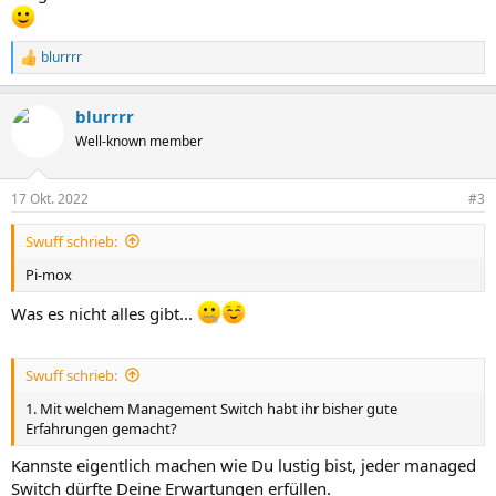
blurrrr
R
e
a
blurrrr
k
t
Well-known member
i
o
n
17 Okt. 2022
#3
e
n
Swuff schrieb:
:
Pi-mox
Was es nicht alles gibt...
Swuff schrieb:
1. Mit welchem Management Switch habt ihr bisher gute
Erfahrungen gemacht?
Kannste eigentlich machen wie Du lustig bist, jeder managed
Switch dürfte Deine Erwartungen erfüllen.