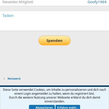
Neuestes Mitglied
Goofy1964
Teilen
E-Mail
Link
Spenden
Netzwerk
Default-Theme
Diese Seite verwendet Cookies, um Inhalte zu personalisieren und dich nach
einem Login angemeldet zu halten, wenn du registriert bist.
Nutzungsbedingungen
Datenschutz
Hilfe und Impressum
Start
Durch die weitere Nutzung unserer Webseite erklärst du dich damit
R
einverstanden.
S
S
Akzeptieren
Erfahre mehr...
®