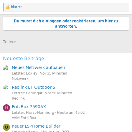
blurrrr
R
e
a
Du musst dich einloggen oder registrieren, um hier zu
k
antworten.
t
i
o
E-Mail
Link
Teilen:
n
e
n
:
Neueste Beiträge
Neues Netzwerk aufbauen
Letzter: Loxley
Vor 35 Minuten
Netzwerk
Reolink E1 Outdoor S
Letzter: Barungar
Vor 58 Minuten
Reolink
FritzBox 7590AX
H
Letzter: Horst-Hamburg
Heute um 15:02
AVM Fritz!Box
neuer ESPHome Builder
U
Letzter: u5zzug
Heute um 12:33