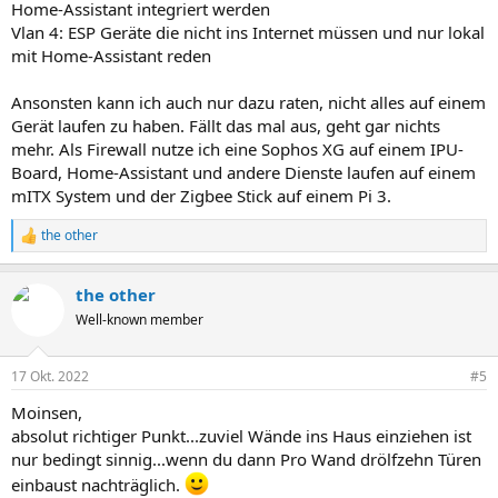
Home-Assistant integriert werden
Vlan 4: ESP Geräte die nicht ins Internet müssen und nur lokal
mit Home-Assistant reden
Ansonsten kann ich auch nur dazu raten, nicht alles auf einem
Gerät laufen zu haben. Fällt das mal aus, geht gar nichts
mehr. Als Firewall nutze ich eine Sophos XG auf einem IPU-
Board, Home-Assistant und andere Dienste laufen auf einem
mITX System und der Zigbee Stick auf einem Pi 3.
the other
R
e
a
the other
k
t
Well-known member
i
o
n
17 Okt. 2022
#5
e
n
Moinsen,
:
absolut richtiger Punkt...zuviel Wände ins Haus einziehen ist
nur bedingt sinnig...wenn du dann Pro Wand drölfzehn Türen
einbaust nachträglich.