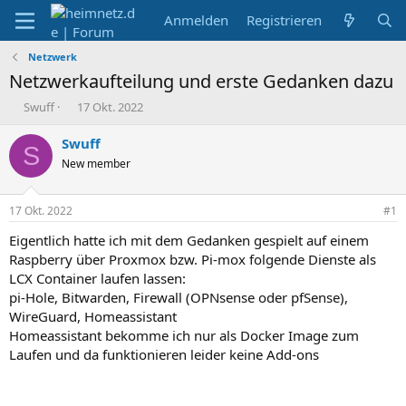
Anmelden
Registrieren
Netzwerk
Netzwerkaufteilung und erste Gedanken dazu
E
E
Swuff
17 Okt. 2022
r
r
s
s
Swuff
S
t
t
New member
e
e
l
l
l
l
17 Okt. 2022
#1
e
t
r
a
Eigentlich hatte ich mit dem Gedanken gespielt auf einem
m
Raspberry über Proxmox bzw. Pi-mox folgende Dienste als
LCX Container laufen lassen:
pi-Hole, Bitwarden, Firewall (OPNsense oder pfSense),
WireGuard, Homeassistant
Homeassistant bekomme ich nur als Docker Image zum
Laufen und da funktionieren leider keine Add-ons