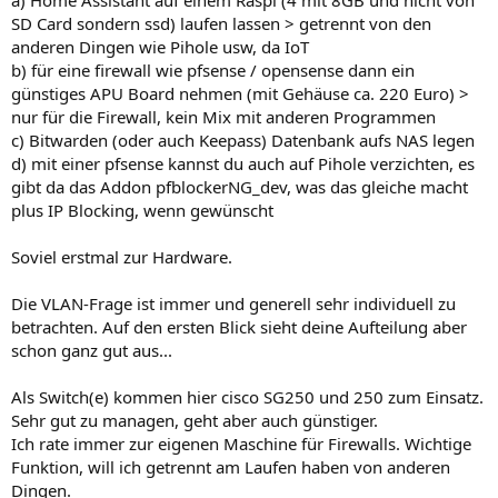
a) Home Assistant auf einem Raspi (4 mit 8GB und nicht von
SD Card sondern ssd) laufen lassen > getrennt von den
anderen Dingen wie Pihole usw, da IoT
b) für eine firewall wie pfsense / opensense dann ein
günstiges APU Board nehmen (mit Gehäuse ca. 220 Euro) >
nur für die Firewall, kein Mix mit anderen Programmen
c) Bitwarden (oder auch Keepass) Datenbank aufs NAS legen
d) mit einer pfsense kannst du auch auf Pihole verzichten, es
gibt da das Addon pfblockerNG_dev, was das gleiche macht
plus IP Blocking, wenn gewünscht
Soviel erstmal zur Hardware.
Die VLAN-Frage ist immer und generell sehr individuell zu
betrachten. Auf den ersten Blick sieht deine Aufteilung aber
schon ganz gut aus...
Als Switch(e) kommen hier cisco SG250 und 250 zum Einsatz.
Sehr gut zu managen, geht aber auch günstiger.
Ich rate immer zur eigenen Maschine für Firewalls. Wichtige
Funktion, will ich getrennt am Laufen haben von anderen
Dingen.