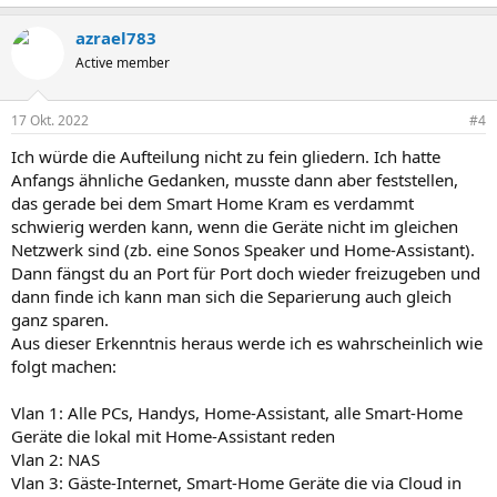
e
a
azrael783
k
t
Active member
i
o
n
17 Okt. 2022
#4
e
n
Ich würde die Aufteilung nicht zu fein gliedern. Ich hatte
:
Anfangs ähnliche Gedanken, musste dann aber feststellen,
das gerade bei dem Smart Home Kram es verdammt
schwierig werden kann, wenn die Geräte nicht im gleichen
Netzwerk sind (zb. eine Sonos Speaker und Home-Assistant).
Dann fängst du an Port für Port doch wieder freizugeben und
dann finde ich kann man sich die Separierung auch gleich
ganz sparen.
Aus dieser Erkenntnis heraus werde ich es wahrscheinlich wie
folgt machen:
Vlan 1: Alle PCs, Handys, Home-Assistant, alle Smart-Home
Geräte die lokal mit Home-Assistant reden
Vlan 2: NAS
Vlan 3: Gäste-Internet, Smart-Home Geräte die via Cloud in