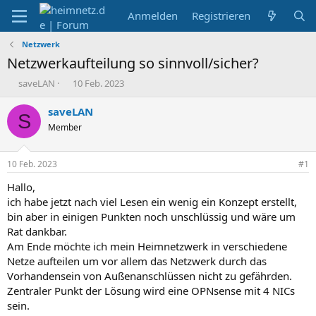
Anmelden
Registrieren
Netzwerk
Netzwerkaufteilung so sinnvoll/sicher?
E
E
saveLAN
10 Feb. 2023
r
r
s
s
saveLAN
S
t
t
Member
e
e
l
l
l
l
10 Feb. 2023
#1
e
t
r
a
Hallo,
m
ich habe jetzt nach viel Lesen ein wenig ein Konzept erstellt,
bin aber in einigen Punkten noch unschlüssig und wäre um
Rat dankbar.
Am Ende möchte ich mein Heimnetzwerk in verschiedene
Netze aufteilen um vor allem das Netzwerk durch das
Vorhandensein von Außenanschlüssen nicht zu gefährden.
Zentraler Punkt der Lösung wird eine OPNsense mit 4 NICs
sein.