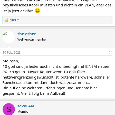
physikalisches Kabel müssten und nicht in ein VLAN, aber das
ist ja jetzt geklärt.
blurrrr
R
e
a
the other
k
t
Well-known member
i
o
n
10 Feb. 2023
#4
e
n
Moinsen,
:
10 gbit sind ja leider auch nicht unbedingt mit EINEM neuen
switch getan...Neuer Router wenn 10 gbit über
netzwerkgrenzen gewünscht ist, potente hardware, schneller
Speicher...da kommt dann doch was zusammen...
Bin auf deine weiteren Erfahrungen und Berichte hier
gespannt. Viel Erfolg beim Aufbau!!
saveLAN
S
Member