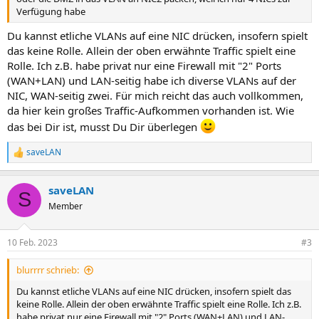
Verfügung habe
Du kannst etliche VLANs auf eine NIC drücken, insofern spielt
das keine Rolle. Allein der oben erwähnte Traffic spielt eine
Rolle. Ich z.B. habe privat nur eine Firewall mit "2" Ports
(WAN+LAN) und LAN-seitig habe ich diverse VLANs auf der
NIC, WAN-seitig zwei. Für mich reicht das auch vollkommen,
da hier kein großes Traffic-Aufkommen vorhanden ist. Wie
das bei Dir ist, musst Du Dir überlegen
saveLAN
R
e
a
saveLAN
k
S
t
Member
i
o
n
10 Feb. 2023
#3
e
n
blurrrr schrieb:
:
Du kannst etliche VLANs auf eine NIC drücken, insofern spielt das
keine Rolle. Allein der oben erwähnte Traffic spielt eine Rolle. Ich z.B.
habe privat nur eine Firewall mit "2" Ports (WAN+LAN) und LAN-