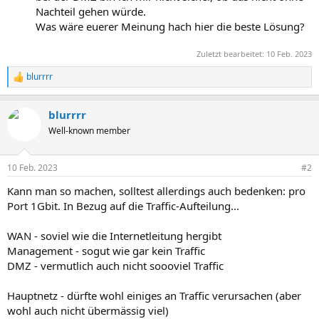
Nachteil gehen würde.
Was wäre euerer Meinung hach hier die beste Lösung?
Zuletzt bearbeitet:
10 Feb. 2023
blurrrr
R
e
a
blurrrr
k
t
Well-known member
i
o
n
10 Feb. 2023
#2
e
n
Kann man so machen, solltest allerdings auch bedenken: pro
:
Port 1Gbit. In Bezug auf die Traffic-Aufteilung...
WAN - soviel wie die Internetleitung hergibt
Management - sogut wie gar kein Traffic
DMZ - vermutlich auch nicht soooviel Traffic
Hauptnetz - dürfte wohl einiges an Traffic verursachen (aber
wohl auch nicht übermässig viel)