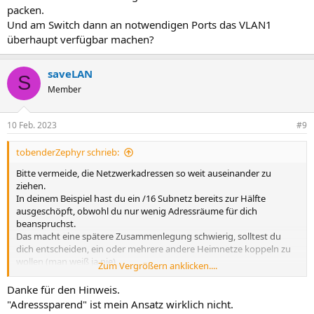
packen.
Und am Switch dann an notwendigen Ports das VLAN1
überhaupt verfügbar machen?
saveLAN
S
Member
10 Feb. 2023
#9
tobenderZephyr schrieb:
Bitte vermeide, die Netzwerkadressen so weit auseinander zu
ziehen.
In deinem Beispiel hast du ein /16 Subnetz bereits zur Hälfte
ausgeschöpft, obwohl du nur wenig Adressräume für dich
beanspruchst.
Das macht eine spätere Zusammenlegung schwierig, solltest du
dich entscheiden, ein oder mehrere andere Heimnetze koppeln zu
wollen (man weiß ja nie)
Zum Vergrößern anklicken....
Also statt der .10 .20, .30 usw. zähle doch in normalen Schritten
hoch.
Danke für den Hinweis.
"Adresssparend" ist mein Ansatz wirklich nicht.