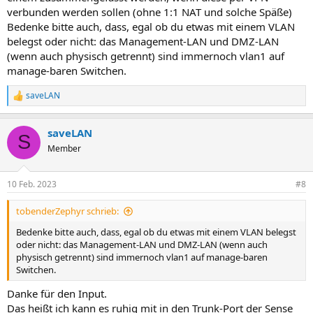
verbunden werden sollen (ohne 1:1 NAT und solche Späße)
Bedenke bitte auch, dass, egal ob du etwas mit einem VLAN
belegst oder nicht: das Management-LAN und DMZ-LAN
(wenn auch physisch getrennt) sind immernoch vlan1 auf
manage-baren Switchen.
saveLAN
R
e
a
saveLAN
k
S
t
Member
i
o
n
10 Feb. 2023
#8
e
n
tobenderZephyr schrieb:
:
Bedenke bitte auch, dass, egal ob du etwas mit einem VLAN belegst
oder nicht: das Management-LAN und DMZ-LAN (wenn auch
physisch getrennt) sind immernoch vlan1 auf manage-baren
Switchen.
Danke für den Input.
Das heißt ich kann es ruhig mit in den Trunk-Port der Sense