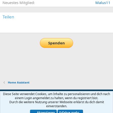
Neuestes Mitglied
Malus11
Teilen
E-Mail
Link
Spenden
Home Assistant
Default-Theme
Diese Seite verwendet Cookies, um Inhalte zu personalisieren und dich nach
einem Login angemeldet zu halten, wenn du registriert bist.
Nutzungsbedingungen
Datenschutz
Hilfe und Impressum
Start
Durch die weitere Nutzung unserer Webseite erklärst du dich damit
R
einverstanden.
S
S
Akzeptieren
Erfahre mehr...