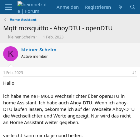
Anmelden
Registrieren
Home Assistant
Mqtt mosquitto - AhoyDTU - openDTU
E
E
kleiner Schelm
1 Feb. 2023
r
r
s
s
kleiner Schelm
K
t
t
Active member
e
e
l
l
l
l
1 Feb. 2023
#1
e
t
r
a
Hallo,
m
ich habe meine HM600 Wechselrichter über openDTU in
home Assistant. Ich habe auch Ahoy-DTU. Wenn ich ahoy-
DTU laufen lassen, bekomme ich auf der Webseite Ahoy-DTU
die Wechseltichter und Werte angezeigt. Nur wird das nicht
an Home Assistant weiter gegeben.
vielleicht kann mir da jemand helfen.