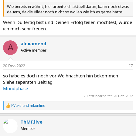
Wie bereits erwähnt, hier arbeite ich aktuell daran, kann noch etwas
dauern, da die Bilder noch nicht so wollen wie ich es gerne hätte.
Wenn Du fertig bist und Deinen Erfolg teilen möchtest, würde
ich mich sehr freuen.
alexamend
A
Active member
20 Dez. 2022
#7
so habe es doch noch vor Weihnachten hin bekommen
Siehe separaten Beitrag
Mondphase
Zuletzt bearbeitet:
20 Dez. 2022
KVuke
und
mkonline
R
e
a
ThMF.live
k
t
Member
i