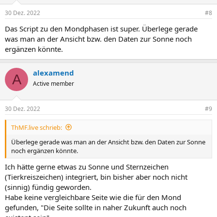
o
n
30 Dez. 2022
#8
e
n
Das Script zu den Mondphasen ist super. Überlege gerade
:
was man an der Ansicht bzw. den Daten zur Sonne noch
ergänzen könnte.
alexamend
A
Active member
30 Dez. 2022
#9
ThMF.live schrieb:
Überlege gerade was man an der Ansicht bzw. den Daten zur Sonne
noch ergänzen könnte.
Ich hätte gerne etwas zu Sonne und Sternzeichen
(Tierkreiszeichen) integriert, bin bisher aber noch nicht
(sinnig) fündig geworden.
Habe keine vergleichbare Seite wie die für den Mond
gefunden, "Die Seite sollte in naher Zukunft auch noch