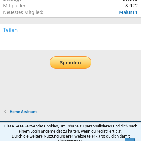
Mitglieder
8.922
Neuestes Mitglied
Malus11
Teilen
E-Mail
Link
Spenden
Home Assistant
Default-Theme
Diese Seite verwendet Cookies, um Inhalte zu personalisieren und dich nach
einem Login angemeldet zu halten, wenn du registriert bist.
Nutzungsbedingungen
Datenschutz
Hilfe und Impressum
Start
Durch die weitere Nutzung unserer Webseite erklärst du dich damit
R