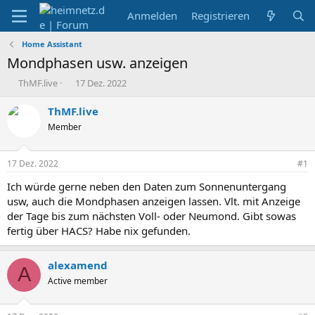
Anmelden
Registrieren
Home Assistant
Mondphasen usw. anzeigen
E
E
ThMF.live
17 Dez. 2022
r
r
s
s
ThMF.live
t
t
Member
e
e
l
l
l
l
17 Dez. 2022
#1
e
t
r
a
Ich würde gerne neben den Daten zum Sonnenuntergang
m
usw, auch die Mondphasen anzeigen lassen. Vlt. mit Anzeige
der Tage bis zum nächsten Voll- oder Neumond. Gibt sowas
fertig über HACS? Habe nix gefunden.
alexamend
A
Active member