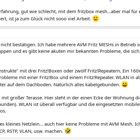
Erfahrung, gut wie schlecht, mit dem fritzbox mesh...aber mal für
rt, ist ja zum Glück nicht sooo viel Arbeit.
nicht bestätigen. Ich habe mehrere AVM Fritz MESHs in Betrieb s
lappen und es gibt keine akuten mir bekannten Probleme, die sic
nstrukte" mit drei Fritz!Boxen oder zwölf Fritz!Repeatern. Ein 16
Probleme mit einer Fritz!Box und einem Fritz!Repeater. WLAN in a
eater auf dem Dachboden. Natürlich alles kabelgebunden.
mit großer Terasse. Hier steht in der einen Ecke der Wohnung die
bunden). WLAN ist überall verfügbar und die eingesetzten mobile
os.
s kleines Netzlein... auch hier keine Probleme mit AVM Mesh. Ic
ACP, RSTP, VLAN, usw. machen.