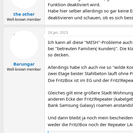
Funktion deaktiviert wird.
Habe hier selber allerdings so gar keine 
the other
deaktivieren und schauen, ob es sich besse
Well-known member
24 Jan. 2023
Ich kann all diese "MESH"-Probleme auch 
bei "betreuten Familien(-kunden)". Die k
so decken.
Barungar
Allerdings habe ich auch nie so "wilde Ko
Well-known member
zwei Etage bester Stahlbeton läuft ohne 
Die FritzBox ist im EG und der Fritz!Rep
Gleiches gilt eine größere Stadt-Wohnung 
anderen Ecke der Fritz!Repeater (kabelge
Bank Samsung Galaxy) roamen anstandsl
Und dann bleibt ja noch mein bescheidene
weder die Fritz!Box noch der Repeater L