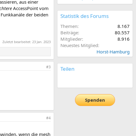
ssieren, aus einer
chtere
AccessPoint vom
e Funkkanäle der beiden
Statistik des Forums
Themen
8.167
Beiträge
80.557
Mitglieder
8.916
Zuletzt bearbeitet:
23 Jan. 2023
Neuestes Mitglied
Horst-Hamburg
#3
Teilen
E-Mail
Link
Spenden
#4
chwinden, wenn die mesh