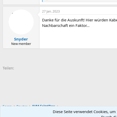
e
a
27 Jan. 2023
k
t
Danke für die Auskunft! Hier würden Kabe
i
o
Nachbarschaft ein Faktor…
n
e
n
Snyder
:
New member
E-Mail
Link
Teilen:
Foren
Router
AVM Fritz!Box
Diese Seite verwendet Cookies, um I