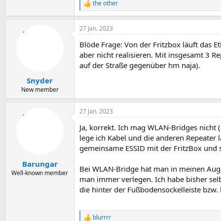
the other
R
e
a
27 Jan. 2023
k
t
Blöde Frage: Von der Fritzbox läuft das 
i
o
aber nicht realisieren. Mit insgesamt 3
n
auf der Straße gegenüber hm naja).
e
n
Snyder
:
New member
27 Jan. 2023
Ja, korrekt. Ich mag WLAN-Bridges nicht
lege ich Kabel und die anderen Repeater
gemeinsame ESSID mit der FritzBox und 
Barungar
Bei WLAN-Bridge hat man in meinen Augen 
Well-known member
man immer verlegen. Ich habe bisher sel
die hinter der Fußbodensockelleiste bzw
blurrrr
R