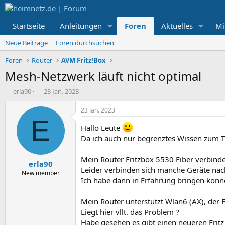
Startseite
Anleitungen
Foren
Aktuelles
Mi
Neue Beiträge
Foren durchsuchen
Foren
Router
AVM Fritz!Box
Mesh-Netzwerk läuft nicht optimal
E
E
erla90
23 Jan. 2023
r
r
s
s
23 Jan. 2023
t
t
E
e
e
Hallo Leute
l
l
Da ich auch nur begrenztes Wissen zum 
l
l
e
t
Mein Router Fritzbox 5530 Fiber verbinde
erla90
r
a
Leider verbinden sich manche Geräte nach
m
New member
Ich habe dann in Erfahrung bringen könne
Mein Router unterstützt Wlan6 (AX), der 
Liegt hier vllt. das Problem ?
Habe gesehen es gibt einen neueren Fritz