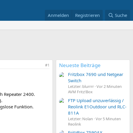
Anmelden
Registrieren
Suche
Neueste Beiträge
#1
Fritzbox 7690 und Netgear
Switch
Letzter: blurrrr
Vor 2 Minuten
AVM Fritz!Box
sh Repeater 2400.
FTP Upload unzuverlässig /
).
Reolink E1Outdoor und RLC-
gslose Funktion.
811A
Letzter: Nolan
Vor 5 Minuten
Reolink
FritzBox 7590AX