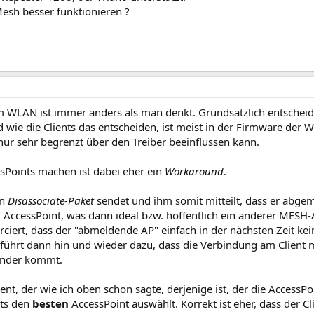
Mesh besser funktionieren ?
im WLAN ist immer anders als man denkt. Grundsätzlich entschei
d wie die Clients das entscheiden, ist meist in der Firmware der
ur sehr begrenzt über den Treiber beeinflussen kann.
Points machen ist dabei eher ein
Workaround
.
in
Disassociate-Paket
sendet und ihm somit mitteilt, dass er abgem
" AccessPoint, was dann ideal bzw. hoffentlich ein anderer MESH-
orciert, dass der "abmeldende AP" einfach in der nächsten Zeit 
 führt dann hin und wieder dazu, dass die Verbindung am Client m
ender kommt.
ient, der wie ich oben schon sagte, derjenige ist, der die Access
ets den
besten
AccessPoint auswählt. Korrekt ist eher, dass der C