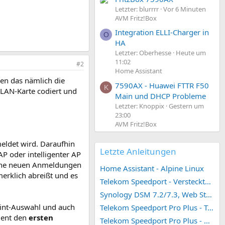
Letzter: blurrrr
Vor 6 Minuten
AVM Fritz!Box
Integration ELLI-Charger in
O
HA
Letzter: Oberhesse
Heute um
11:02
#2
Home Assistant
den das nämlich die
7590AX - Huawei FTTR F50
K
 WLAN-Karte codiert und
Main und DHCP Probleme
Letzter: Knoppix
Gestern um
23:00
AVM Fritz!Box
eldet wird. Daraufhin
Letzte Anleitungen
AP oder intelligenter AP
keine neuen Anmeldungen
Home Assistant - Alpine Linux
erklich abreißt und es
Telekom Speedport - Versteckte Konfigurationen
Synology DSM 7.2/7.3, Web Station 4, Webdienst und Webportal erstellen (ehemals vHost)
Point-Auswahl und auch
Telekom Speedport Pro Plus - Telefonie einrichten
lient den
ersten
Telekom Speedport Pro Plus - Netzwerk einrichten