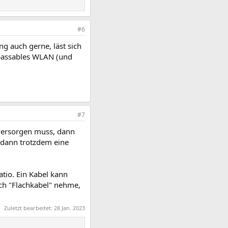
#6
g auch gerne, läst sich
 passables WLAN (und
#7
 versorgen muss, dann
 dann trotzdem eine
tio. Ein Kabel kann
ch "Flachkabel" nehme,
Zuletzt bearbeitet:
28 Jan. 2023