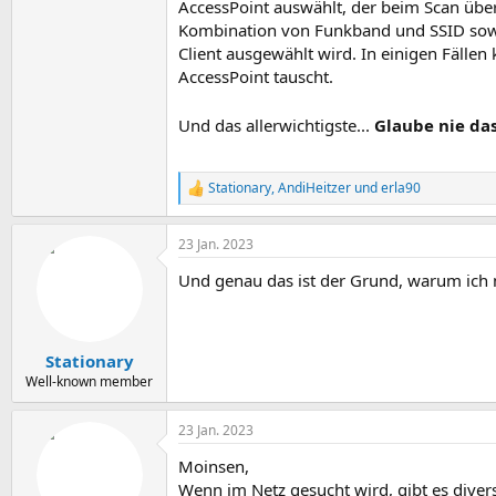
AccessPoint auswählt, der beim Scan übe
Kombination von Funkband und SSID sow
Client ausgewählt wird. In einigen Fäll
AccessPoint tauscht.
Und das allerwichtigste...
Glaube nie das
Stationary
,
AndiHeitzer
und
erla90
R
e
a
23 Jan. 2023
k
t
Und genau das ist der Grund, warum ich 
i
o
n
e
n
Stationary
:
Well-known member
23 Jan. 2023
Moinsen,
Wenn im Netz gesucht wird, gibt es div