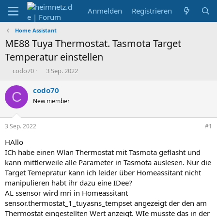
Anmelden
Registrieren
Home Assistant
ME88 Tuya Thermostat. Tasmota Target
Temperatur einstellen
E
E
codo70
3 Sep. 2022
r
r
s
s
codo70
C
t
t
New member
e
e
l
l
l
l
3 Sep. 2022
#1
e
t
r
a
HAllo
m
ICh habe einen Wlan Thermostat mit Tasmota geflasht und
kann mittlerweile alle Parameter in Tasmota auslesen. Nur die
Target Temepratur kann ich leider über Homeassitant nicht
manipulieren habt ihr dazu eine IDee?
AL ssensor wird mri in Homeassitant
sensor.thermostat_1_tuyasns_tempset angezeigt der den am
Thermostat eingestellten Wert anzeigt. WIe müsste das in der