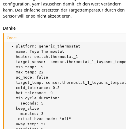
configuration. yaml asusehen damit ich den wert verändern
kann. Das einfache ersetzten der Targettemperatur durch den
Sensor will er so nicht akzeptieren.
Danke
Code:
  - platform: generic_thermostat

    name: Tuya Thermostat

    heater: switch.thermostat_1

    target_sensor: sensor.thermostat_1_tuyasns_tempera
    min_temp: 19

    max_temp: 22

    ac_mode: false

    target_temp: sensor.thermostat_1_tuyasns_tempset

    cold_tolerance: 0.3

    hot_tolerance: 0

    min_cycle_duration:

      seconds: 5

    keep_alive:

      minutes: 3

    initial_hvac_mode: "off"

    away_temp: 51
