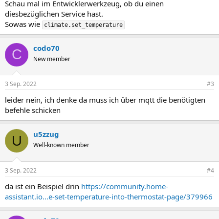
Schau mal im Entwicklerwerkzeug, ob du einen
diesbezüglichen Service hast.
Sowas wie
climate.set_temperature
codo70
C
New member
3 Sep. 2022
#3
leider nein, ich denke da muss ich über mqtt die benötigten
befehle schicken
u5zzug
U
Well-known member
3 Sep. 2022
#4
da ist ein Beispiel drin
https://community.home-
assistant.io...e-set-temperature-into-thermostat-page/379966