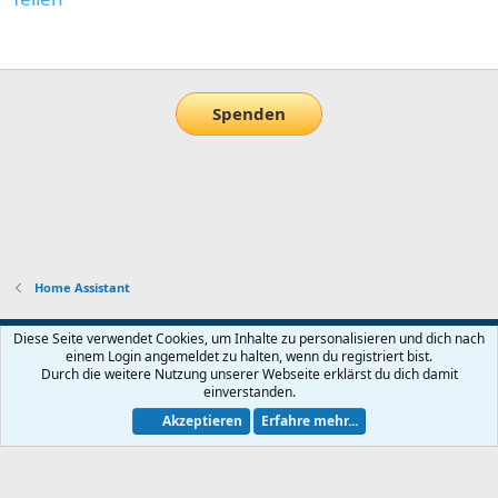
E-Mail
Link
Spenden
Home Assistant
Default-Theme
Diese Seite verwendet Cookies, um Inhalte zu personalisieren und dich nach
einem Login angemeldet zu halten, wenn du registriert bist.
Nutzungsbedingungen
Datenschutz
Hilfe und Impressum
Start
Durch die weitere Nutzung unserer Webseite erklärst du dich damit
R
einverstanden.
S
S
Akzeptieren
Erfahre mehr...
®
Community platform by XenForo
© 2010-2026 XenForo Ltd.