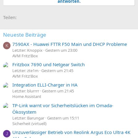
antworten.
E-Mail
Link
Teilen:
Neueste Beiträge
7590AX - Huawei FTTR F50 Main und DHCP Probleme
K
Letzter: Knoppix
Gestern um 23:00
AVM Fritz!Box
Fritzbox 7690 und Netgear Switch
Letzter: zte1m
Gestern um 21:45
AVM Fritz!Box
Integration ELLI-Charger in HA
Letzter: blurrrr
Gestern um 21:45
Home Assistant
TP-Link warnt vor Sicherheitslücken im Omada-
Ökosystem
Letzter: Barungar
Gestern um 15:11
Sicherheit (virtuell)
Unzuverlässiger Betrieb von Reolink Argus Eco Ultra 4K
J