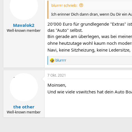
blurrrr schrieb:
Ich erinner Dich dann dran, wenn Du Dir ein A
20'000 Euro für grundlegende "Extras" ist
Mavalok2
das "Auto" selbst.
Well-known member
Bin gerade am überlegen, was bei meinem
ohne heutzutage wohl kaum noch modern
Navi, keine Sitzheizung, keine Ledersitz
blurrrr
R
e
a
7 Okt. 2021
k
t
Moinsen,
i
o
Und wie viele vswitches hat dein Auto Bo
n
e
n
the other
:
Well-known member