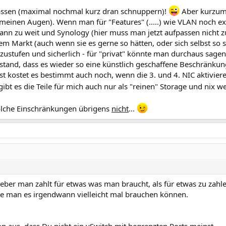
anfassen (maximal nochmal kurz dran schnuppern)!
Aber kurzum:
einen Augen). Wenn man für "Features" (.....) wie VLAN noch extr
nn zu weit und Synology (hier muss man jetzt aufpassen nicht zu l
m Markt (auch wenn sie es gerne so hätten, oder sich selbst so s
nzustufen und sicherlich - für "privat" könnte man durchaus sage
tand, dass es wieder so eine künstlich geschaffene Beschränkun
t kostet es bestimmt auch noch, wenn die 3. und 4. NIC aktivieren
ibt es die Teile für mich auch nur als "reinen" Storage und nix wei
solche Einschränkungen übrigens
nicht
...
 lieber man zahlt für etwas was man braucht, als für etwas zu zah
llte man es irgendwann vielleicht mal brauchen können.
n aus, dass Du nicht ein vSwitch mit begrenzten Ports meinst.