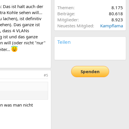
 Das ist halt auch der
Themen
8.175
a Kohle sehen will...
Beiträge
80.618
achen), ist definitiv
Mitglieder
8.923
ehen). Das ganze ist
Neuestes Mitglied
Kampflama
n, dass 4 VLANs
g ist und das ganze
Teilen
 will (oder nicht "nur"
ter...
E-Mail
Link
Spenden
#5
len was man nicht