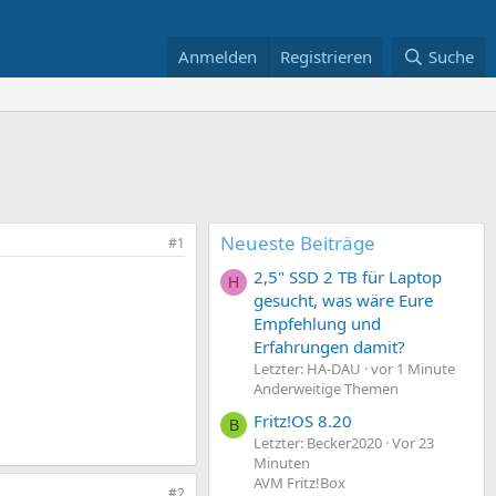
Anmelden
Registrieren
Suche
Neueste Beiträge
#1
2,5" SSD 2 TB für Laptop
H
gesucht, was wäre Eure
Empfehlung und
Erfahrungen damit?
Letzter: HA-DAU
vor 1 Minute
Anderweitige Themen
Fritz!OS 8.20
B
Letzter: Becker2020
Vor 23
Minuten
AVM Fritz!Box
#2