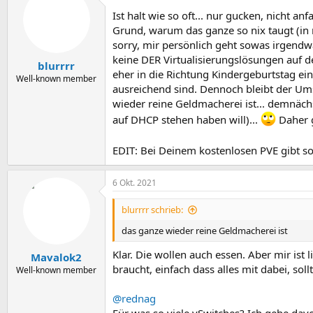
Ist halt wie so oft... nur gucken, nicht 
Grund, warum das ganze so nix taugt (in m
sorry, mir persönlich geht sowas irgendwa
keine DER Virtualisierungslösungen auf de
blurrrr
eher in die Richtung Kindergeburtstag ei
Well-known member
ausreichend sind. Dennoch bleibt der Ums
wieder reine Geldmacherei ist... demnächs
auf DHCP stehen haben will)...
Daher g
EDIT: Bei Deinem kostenlosen PVE gibt 
6 Okt. 2021
blurrrr schrieb:
das ganze wieder reine Geldmacherei ist
Klar. Die wollen auch essen. Aber mir ist
Mavalok2
braucht, einfach dass alles mit dabei, so
Well-known member
@rednag
Für was so viele vSwitches? Ich gehe davo