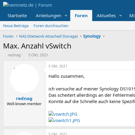
Startseite
Anleitungen
Foren
Aktuelles
Mi
Neue Beiträge
Foren durchsuchen
Foren
NAS (Network Attached Storage)
Synology
Max. Anzahl vSwitch
E
E
rednag
5 Okt. 2021
r
r
s
s
5 Okt. 2021
t
t
Hallo zusammen,
e
e
l
l
l
l
ich versuche auf meiner Synology DS1019
e
t
Das scheitert allerdings an der Fehlermeld
rednag
r
a
Konnte auf die Schnelle auch keine Spezi
m
Well-known member
5 Okt. 2021