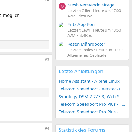
Mesh Verständnisfrage
G
Letzter: Giller
Heute um 17:00
d möglich:
AVM Fritz!Box
Fritz App Fon
Letzter: Lewi.
Heute um 13:50
AVM Fritz!Box
Rasen Mähroboter
Letzter: Loxley
Heute um 13:03
Allgemeines Geplauder
#3
Letzte Anleitungen
Home Assistant - Alpine Linux
Telekom Speedport - Versteckte Konfigurationen
Synology DSM 7.2/7.3, Web Station 4, Webdienst und Webportal erstellen (ehemals vHost)
Telekom Speedport Pro Plus - Telefonie einrichten
Telekom Speedport Pro Plus - Netzwerk einrichten
#4
Statistik des Forums