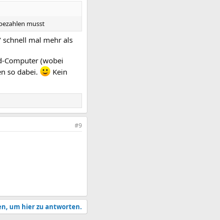
 bezahlen musst
" schnell mal mehr als
rd-Computer (wobei
n so dabei.
Kein
#9
en, um hier zu antworten.