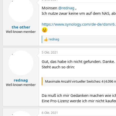
Moinsen
@rednag
,
Ich nutze zwar keine vm auf dem NAS, ab
https://www.synology.com/de-de/dsm/6
the other
Well-known member
rednag
R
e
a
5 Okt. 2021
k
t
Gut, das habe ich nicht gefunden. Danke.
i
o
Steht auch so drin:
n
e
n
rednag
Maximale Anzahl virtueller Switches: 4 (4.096
:
Well-known member
Da muß ich mir Gedanken machen wie ich
Eine Pro-Lizenz werde ich mir nicht kaufe
6 Okt. 2021