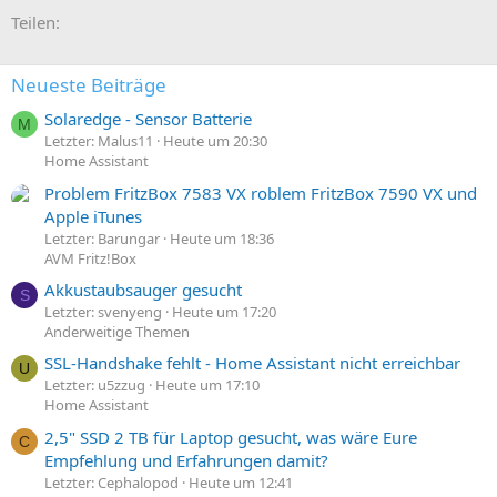
E-Mail
Link
Teilen:
Neueste Beiträge
Solaredge - Sensor Batterie
M
Letzter: Malus11
Heute um 20:30
Home Assistant
Problem FritzBox 7583 VX roblem FritzBox 7590 VX und
Apple iTunes
Letzter: Barungar
Heute um 18:36
AVM Fritz!Box
Akkustaubsauger gesucht
S
Letzter: svenyeng
Heute um 17:20
Anderweitige Themen
SSL-Handshake fehlt - Home Assistant nicht erreichbar
U
Letzter: u5zzug
Heute um 17:10
Home Assistant
2,5" SSD 2 TB für Laptop gesucht, was wäre Eure
C
Empfehlung und Erfahrungen damit?
Letzter: Cephalopod
Heute um 12:41