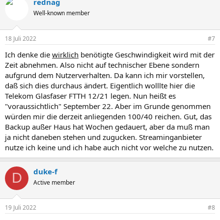
rednag
k
t
Well-known member
i
o
n
18 Juli 2022
#7
e
n
Ich denke die
wirklich
benötigte Geschwindigkeit wird mit der
:
Zeit abnehmen. Also nicht auf technischer Ebene sondern
aufgrund dem Nutzerverhalten. Da kann ich mir vorstellen,
daß sich dies durchaus ändert. Eigentlich wolllte hier die
Telekom Glasfaser FTTH 12/21 legen. Nun heißt es
"voraussichtlich" September 22. Aber im Grunde genommen
würden mir die derzeit anliegenden 100/40 reichen. Gut, das
Backup außer Haus hat Wochen gedauert, aber da muß man
ja nicht daneben stehen und zugucken. Streaminganbieter
nutze ich keine und ich habe auch nicht vor welche zu nutzen.
duke-f
D
Active member
19 Juli 2022
#8