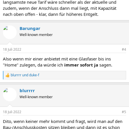
langsamste neue Tarif wäre schneller als der aktuelle und
zudem, wenn der Anschluss dann mal liegt, mit Kapazität
nach oben offen - klar, dann für höheres Entgelt.
Barungar
Well-known member
18 Juli 2022
#4
Also wenn mir einer anbietet mit eine Glasfaser bis ins
"Home" zulegen, da würde ich
immer sofort ja
sagen.
blurrrr
und
duke-f
R
e
a
blurrrr
k
t
Well-known member
i
o
n
18 Juli 2022
#5
e
n
Dito, wenn keiner mehr kommt und fragt, wird man auf den
:
Bau-/Anschlusskosten sitzen bleiben und dann ist es schon