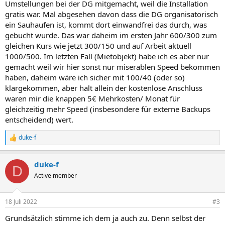
Umstellungen bei der DG mitgemacht, weil die Installation
gratis war. Mal abgesehen davon dass die DG organisatorisch
ein Sauhaufen ist, kommt dort einwandfrei das durch, was
gebucht wurde. Das war daheim im ersten Jahr 600/300 zum
gleichen Kurs wie jetzt 300/150 und auf Arbeit aktuell
1000/500. Im letzten Fall (Mietobjekt) habe ich es aber nur
gemacht weil wir hier sonst nur miserablen Speed bekommen
haben, daheim wäre ich sicher mit 100/40 (oder so)
klargekommen, aber halt allein der kostenlose Anschluss
waren mir die knappen 5€ Mehrkosten/ Monat für
gleichzeitig mehr Speed (insbesondere für externe Backups
entscheidend) wert.
duke-f
R
e
a
duke-f
k
D
t
Active member
i
o
n
18 Juli 2022
#3
e
n
Grundsätzlich stimme ich dem ja auch zu. Denn selbst der
: