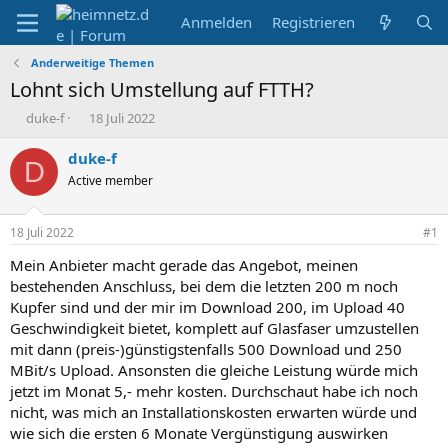
Anmelden
Registrieren
Anderweitige Themen
Lohnt sich Umstellung auf FTTH?
E
E
duke-f
18 Juli 2022
r
r
s
s
duke-f
D
t
t
Active member
e
e
l
l
l
l
18 Juli 2022
#1
e
t
r
a
Mein Anbieter macht gerade das Angebot, meinen
m
bestehenden Anschluss, bei dem die letzten 200 m noch
Kupfer sind und der mir im Download 200, im Upload 40
Geschwindigkeit bietet, komplett auf Glasfaser umzustellen
mit dann (preis-)günstigstenfalls 500 Download und 250
MBit/s Upload. Ansonsten die gleiche Leistung würde mich
jetzt im Monat 5,- mehr kosten. Durchschaut habe ich noch
nicht, was mich an Installationskosten erwarten würde und
wie sich die ersten 6 Monate Vergünstigung auswirken