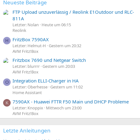
Neueste Beiträge
FTP Upload unzuverlässig / Reolink E1Outdoor und RLC-
811A
Letzter: Nolan
Heute um 06:15
Reolink
FritzBox 7590AX
H
Letzter: Helmut-H
Gestern um 20:32
AVM Fritz!Box
Fritzbox 7690 und Netgear Switch
Letzter: blurrrr
Gestern um 20:03
AVM Fritz!Box
Integration ELLI-Charger in HA
O
Letzter: Oberhesse
Gestern um 11:02
Home Assistant
7590AX - Huawei FTTR F50 Main und DHCP Probleme
K
Letzter: Knoppix
Mittwoch um 23:00
AVM Fritz!Box
Letzte Anleitungen