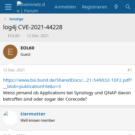
Anmelden
Registrieren
Sonstige
log4j CVE-2021-44228
E
E
EOL60
12 Dez. 2021
r
r
s
s
EOL60
E
t
t
Guest
e
e
l
l
l
l
12 Dez. 2021
#1
e
t
r
a
https://www.bsi.bund.de/SharedDocs/...21-549032-10F2.pdf?
m
__blob=publicationFile&v=3
Weiss jemand ob Applications bei Synology und QNAP davon
betroffen sind oder sogar der Corecode?
tiermutter
Well-known member