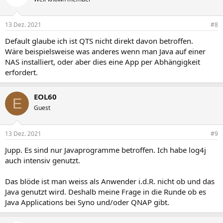
i
o
n
13 Dez. 2021
#8
e
n
Default glaube ich ist QTS nicht direkt davon betroffen.
:
Wäre beispielsweise was anderes wenn man Java auf einer
NAS installiert, oder aber dies eine App per Abhängigkeit
erfordert.
EOL60
E
Guest
13 Dez. 2021
#9
Jupp. Es sind nur Javaprogramme betroffen. Ich habe log4j
auch intensiv genutzt.
Das blöde ist man weiss als Anwender i.d.R. nicht ob und das
Java genutzt wird. Deshalb meine Frage in die Runde ob es
Java Applications bei Syno und/oder QNAP gibt.