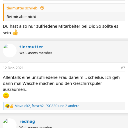
tiermutter schrieb:
Bei mir aber nicht
Du hast also nur zufriedene Mitarbeiter bei Dir. So sollte es
sein
tiermutter
Well-known member
12 Dez. 2021
#7
Allenfalls eine unzufriedene Frau daheim... scheiße. Ich geh
dann mal Wäsche machen und den Geschirrspüler
ausräumen...
Mavalok2
,
frosch2
,
FSC830
und 2 andere
R
e
a
rednag
k
t
Well-known member