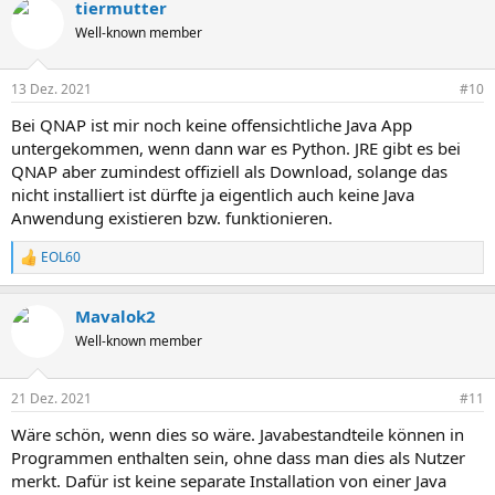
tiermutter
Well-known member
13 Dez. 2021
#10
Bei QNAP ist mir noch keine offensichtliche Java App
untergekommen, wenn dann war es Python. JRE gibt es bei
QNAP aber zumindest offiziell als Download, solange das
nicht installiert ist dürfte ja eigentlich auch keine Java
Anwendung existieren bzw. funktionieren.
EOL60
R
e
a
Mavalok2
k
t
Well-known member
i
o
n
21 Dez. 2021
#11
e
n
Wäre schön, wenn dies so wäre. Javabestandteile können in
:
Programmen enthalten sein, ohne dass man dies als Nutzer
merkt. Dafür ist keine separate Installation von einer Java